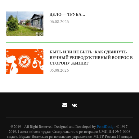
ДЕЛО — ТРУБА…
06.08.2026
БЫТЬ ИЛИ НЕ БЫТЬ: КАК СДВИНУТЬ
ВЕЧНЫЙ РЕПРОДУКТИВНЫЙ ВОПРОС В
СТОРОНУ ЖИЗНИ?
05.08.2026
@2019 - All Right Reserved. Designed and Developed by
PenciDesign
© 1917-
2019. Газета «Знамя труда» Свидетельство о регистрации СМИ ПИ № 5-0608
выдано Верхне-Волжским региональным управлением МПТР России 14 января