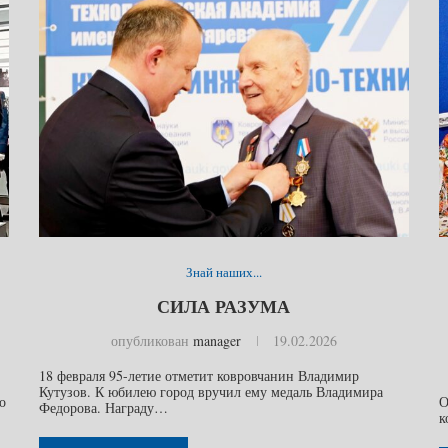
Знай наших...
СИЛА РАЗУМА
опубликован
manager
19.02.2026
18 февраля 95-летие отметит ковровчанин Владимир
Кутузов. К юбилею город вручил ему медаль Владимира
о
О
Федорова. Награду…
к