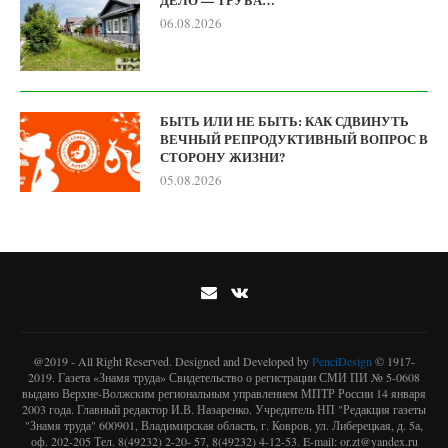
06.08.2026
БЫТЬ ИЛИ НЕ БЫТЬ: КАК СДВИНУТЬ
ВЕЧНЫЙ РЕПРОДУКТИВНЫЙ ВОПРОС В
СТОРОНУ ЖИЗНИ?
05.08.2026
@2019 - All Right Reserved. Designed and Developed by
PenciDesign
© 1917-
2019. Газета «Знамя труда» Свидетельство о регистрации СМИ ПИ № 5-0608
выдано Верхне-Волжским региональным управлением МПТР России 14 января
2003 года. Главный редактор И.В. Назаренко. Учредитель НП "Редакция газеты
"Знамя труда" 600901, Владимирская область, г. Ковров, ул. Либерецкая, д. 5а,
оф. 202-205 Тел. 8(49232) 2-20- 57, 8(49232) 4-12-53. E-mail: or.zt@yandex.ru