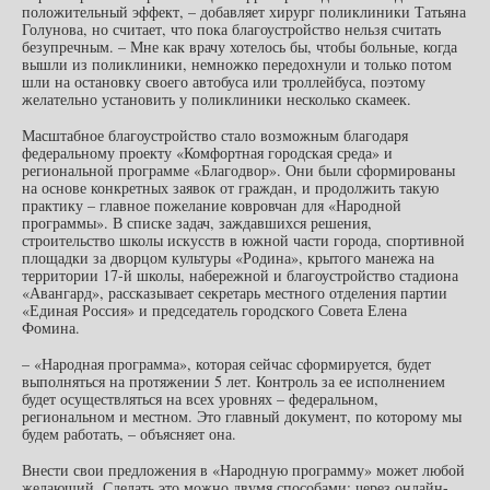
положительный эффект, – добавляет хирург поликлиники Татьяна
Голунова, но считает, что пока благоустройство нельзя считать
безупречным. – Мне как врачу хотелось бы, чтобы больные, когда
вышли из поликлиники, немножко передохнули и только потом
шли на остановку своего автобуса или троллейбуса, поэтому
желательно установить у поликлиники несколько скамеек.
Масштабное благоустройство стало возможным благодаря
федеральному проекту «Комфортная городская среда» и
региональной программе «Благодвор». Они были сформированы
на основе конкретных заявок от граждан, и продолжить такую
практику – главное пожелание ковровчан для «Народной
программы». В списке задач, заждавшихся решения,
строительство школы искусств в южной части города, спортивной
площадки за дворцом культуры «Родина», крытого манежа на
территории 17-й школы, набережной и благоустройство стадиона
«Авангард», рассказывает секретарь местного отделения партии
«Единая Россия» и председатель городского Совета Елена
Фомина.
– «Народная программа», которая сейчас сформируется, будет
выполняться на протяжении 5 лет. Контроль за ее исполнением
будет осуществляться на всех уровнях – федеральном,
региональном и местном. Это главный документ, по которому мы
будем работать, – объясняет она.
Внести свои предложения в «Народную программу» может любой
желающий. Сделать это можно двумя способами: через онлайн-