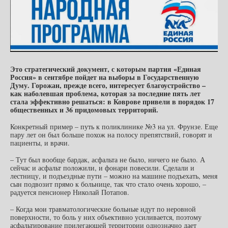
Это стратегический документ, с которым партия «Единая
Россия» в сентябре пойдет на выборы в Государственную
Думу. Горожан, прежде всего, интересует благоустройство –
как наболевшая проблема, которая за последние пять лет
стала эффективно решаться: в Коврове привели в порядок 17
общественных и 36 придомовых территорий.
Конкретный пример – путь к поликлинике №3 на ул. Фрунзе. Еще
пару лет он был больше похож на полосу препятствий, говорят и
пациенты, и врачи.
– Тут был вообще бардак, асфальта не было, ничего не было. А
сейчас и асфальт положили, и фонари повесили. Сделали и
лестницу, и подъездные пути – можно на машине подъехать, меня
сын подвозит прямо к больнице, так что стало очень хорошо, –
радуется пенсионер Николай Потапов.
– Когда мои травматологические больные идут по неровной
поверхности, то боль у них объективно усиливается, поэтому
асфальтирование прилегающей территории однозначно дает