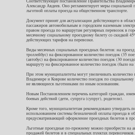
Соответствующее постановление Правительства Владимирск
Александр Авдеев. Оно регламентирует меры социальной 
льготной оплаты проезда на общественном транспорте.
Документ принят для актуализации действующего в област
пассажиров автомобильным и городским наземным электр
правом проезда по маршрутам регулярных перевозок в гор
месячному социальному проездному билету со скидкой 45% 
действующих тарифов на перевозки.
Виды месячных социальных проездных билетов: на проезд 
троллейбус) на фиксированное количество поездок (35 по
(автобус) на фиксированное количество поездок (30 поезд
маршруту на фиксированное количество поездок (было на 2
При этом муниципалитеты могут увеличивать количество п
Владимире и Коврове количество поездок по социальному 
не являющиеся льготниками по иным основаниям.
Новым Постановлением перечень категорий граждан, имею
боевых действий (дети, супруга (супруг), родители).
Кроме того, муниципалитетам рекомендовано утвердить п
использованием системы безналичной оплаты проезда в 
предусматривающий оформление проездных билетов в про
Льготные проездные по-прежнему можно приобрести на авт
продажей билетов и в специальных пунктах перевозчиков