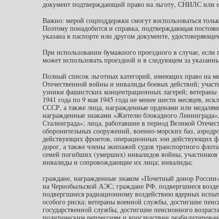
документ подтверждающий право на льготу, СНИЛС или е
Важно: мерой соцподдержки смогут воспользоваться толь
Поэтому понадобится и справка, подтверждающая постоян
указана в паспорте или другом документе, удостоверяюще
При использовании бумажного проездного в случае, если 
может использовать проездной и в следующем за указанным
Полный список льготных категорий, имеющих право на м
Отечественной войны и инвалиды боевых действий; учас
узники фашистских концентрационных лагерей; ветераны б
1941 года по 9 мая 1945 года не менее шести месяцев, ис
СССР, а также лица, награжденные орденами или медалями
награжденные знаками «Жителю блокадного Ленинграда»,
Сталинграда»; лица, работавшие в период Великой Отечес
оборонительных сооружений, военно-морских баз, аэродр
действующих фронтов, операционных зон действующих фл
дорог, а также члены экипажей судов транспортного флота
семей погибших (умерших) инвалидов войны, участников 
инвалиды и сопровождающие их лица; инвалиды;
граждане, награжденные знаком «Почетный донор России»
на Чернобыльской АЭС; граждане РФ, подвергшиеся возде
подвергшиеся радиационному воздействию ядерных испыт
особого риска; ветераны военной службы, достигшие пенс
государственной службы, достигшие пенсионного возраста
политическим репрессиям и впоследствии реабилитирова