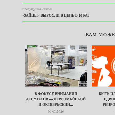
предыдущая статья
«ЗАЙЦЫ» ВЫРОСЛИ В ЦЕНЕ В 10 РАЗ
ВАМ МОЖЕ
БЫТЬ
В ФОКУСЕ ВНИМАНИЯ
БЫТЬ ИЛ
МИ…
ДЕПУТАТОВ — ПЕРВОМАЙСКИЙ
СДВИ
И ОКТЯБРЬСКИЙ...
РЕПРО
06.08.2026