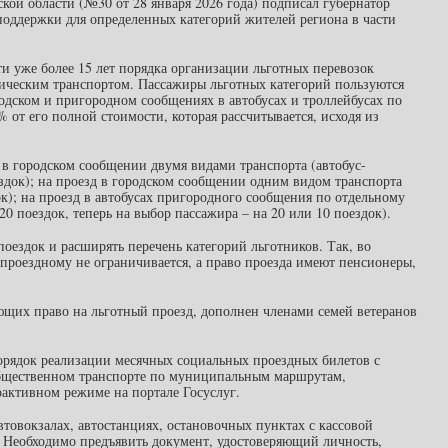
ой области (№30 от 28 января 2026 года) подписал губернатор
поддержки для определенных категорий жителей региона в части
и уже более 15 лет порядка организации льготных перевозок
ическим транспортом. Пассажиры льготных категорий пользуются
одском и пригородном сообщениях в автобусах и троллейбусах по
от его полной стоимости, которая рассчитывается, исходя из
в городском сообщении двумя видами транспорта (автобус-
ездок); на проезд в городском сообщении одним видом транспорта
ок); на проезд в автобусах пригородного сообщения по отдельному
0 поездок, теперь на выбор пассажира – на 20 или 10 поездок).
оездок и расширять перечень категорий льготников. Так, во
проездному не ограничивается, а право проезда имеют пенсионеры,
щих право на льготный проезд, дополнен членами семей ветеранов
орядок реализации месячных социальных проездных билетов с
общественном транспорте по муниципальным маршрутам,
активном режиме на портале Госуслуг.
овокзалах, автостанциях, остановочных пунктах с кассовой
. Необходимо предъявить документ, удостоверяющий личность,