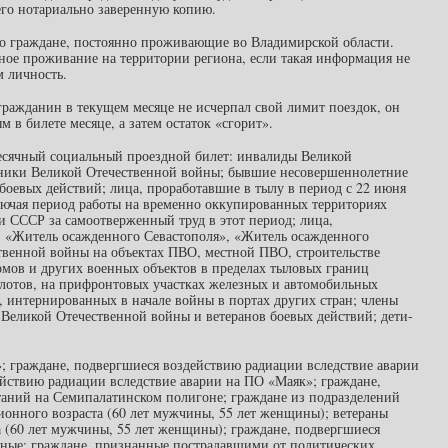
го нотариально заверенную копию.
ко граждане, постоянно проживающие во Владимирской области.
ное проживание на территории региона, если такая информация не
м личность.
гражданин в текущем месяце не исчерпал свой лимит поездок, он
 в билете месяце, а затем остаток «сгорит».
есячный социальный проездной билет: инвалиды Великой
тники Великой Отечественной войны; бывшие несовершеннолетние
оевых действий; лица, проработавшие в тылу в период с 22 июня
ключая период работы на временно оккупированных территориях
 СССР за самоотверженный труд в этот период; лица,
 «Житель осажденного Севастополя», «Житель осажденного
твенной войны на объектах ПВО, местной ПВО, строительстве
омов и других военных объектов в пределах тыловых границ
отов, на прифронтовых участках железных и автомобильных
, интернированных в начале войны в портах других стран; члены
Великой Отечественной войны и ветеранов боевых действий; дети-
; граждане, подвергшиеся воздействию радиации вследствие аварии
йствию радиации вследствие аварии на ПО «Маяк»; граждане,
аний на Семипалатинском полигоне; граждане из подразделений
ионного возраста (60 лет мужчины, 55 лет женщины); ветераны
 (60 лет мужчины, 55 лет женщины); граждане, подвергшиеся
нные; граждане, признанные пострадавшими от политических