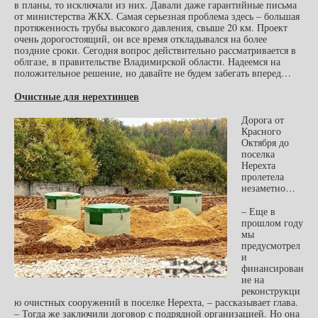
в планы, то исключали из них. Давали даже гарантийные письма
от министерства ЖКХ. Самая серьезная проблема здесь – большая
протяженность трубы высокого давления, свыше 20 км. Проект
очень дорогостоящий, он все время откладывался на более
поздние сроки. Сегодня вопрос действительно рассматривается в
облгазе, в правительстве Владимирской области. Надеемся на
положительное решение, но давайте не будем забегать вперед…
Очистные для нерехтинцев
Дорога от
Красного
Октября до
поселка
Нерехта
пролетела
незаметно…
– Еще в
прошлом году
мы
предусмотрел
и
финансирован
ие на
реконструкци
ю очистных сооружений в поселке Нерехта, – рассказывает глава.
– Тогда же заключили договор с подрядной организацией. Но она