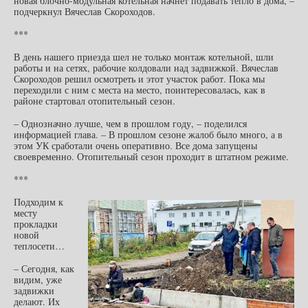
новая блочно-модульная котельная начнет подавать тепло в дома, –
подчеркнул Вячеслав Скороходов.
***
В день нашего приезда шел не только монтаж котельной, шли
работы и на сетях, рабочие колдовали над задвижкой. Вячеслав
Скороходов решил осмотреть и этот участок работ. Пока мы
переходили с ним с места на место, поинтересовалась, как в
районе стартовал отопительный сезон.
– Однозначно лучше, чем в прошлом году, – поделился
информацией глава. – В прошлом сезоне жалоб было много, а в
этом УК сработали очень оперативно. Все дома запущены
своевременно. Отопительный сезон проходит в штатном режиме.
***
Подходим к
месту
прокладки
новой
теплосети…
– Сегодня, как
видим, уже
задвижки
делают. Их