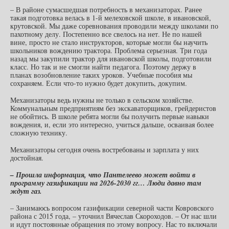
– В районе сумасшедшая потребность в механизаторах. Ранее
такая подготовка велась в 1-й мелеховской школе, в ивановской,
крутовской. Мы даже соревнования проводили между школами по
пахотному делу. Постепенно все свелось на нет. Не по нашей
вине, просто не стало инструкторов, которые могли бы научить
школьников вождению трактора. Проблема серьезная. Три года
назад мы закупили трактор для ивановской школы, подготовили
класс. Но так и не смогли найти педагога. Поэтому держу в
планах возобновление таких уроков. Учебные пособия мы
сохраняем. Если что-то нужно будет докупить, докупим.
Механизаторы ведь нужны не только в сельском хозяйстве.
Коммунальным предприятиям без экскаваторщиков, грейдеристов
не обойтись. В школе ребята могли бы получить первые навыки
вождения, и, если это интересно, учиться дальше, осваивая более
сложную технику.
Механизаторы сегодня очень востребованы и зарплата у них
достойная.
– Прошла информация, что Пантелеево может войти в
программу газификации на 2026-2030 гг… Люди давно там
ждут газ.
– Занимаюсь вопросом газификации северной части Ковровского
района с 2015 года, – уточнил Вячеслав Скороходов. – От нас шли
и идут постоянные обращения по этому вопросу. Нас то включали