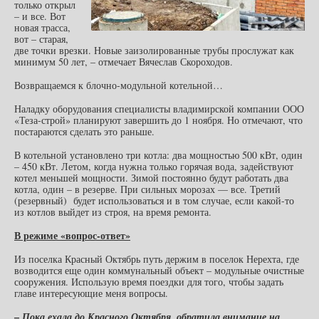
только открыл
– и все. Вот
новая трасса,
вот – старая,
две точки врезки. Новые заизолированные трубы прослужат как
минимум 50 лет, – отмечает Вячеслав Скороходов.
Возвращаемся к блочно-модульной котельной…
Наладку оборудования специалисты владимирской компании ООО
«Теза-строй» планируют завершить до 1 ноября. Но отмечают, что
постараются сделать это раньше.
В котельной установлено три котла: два мощностью 500 кВт, один
– 450 кВт. Летом, когда нужна только горячая вода, задействуют
котел меньшей мощности. Зимой постоянно будут работать два
котла, один – в резерве. При сильных морозах — все. Третий
(резервный) будет использоваться и в том случае, если какой-то
из котлов выйдет из строя, на время ремонта.
В режиме «вопрос-ответ»
Из поселка Красный Октябрь путь держим в поселок Нерехта, где
возводится еще один коммунальный объект – модульные очистные
сооружения. Использую время поездки для того, чтобы задать
главе интересующие меня вопросы.
–
Пока ехала до Красного Октября, обратила внимание на