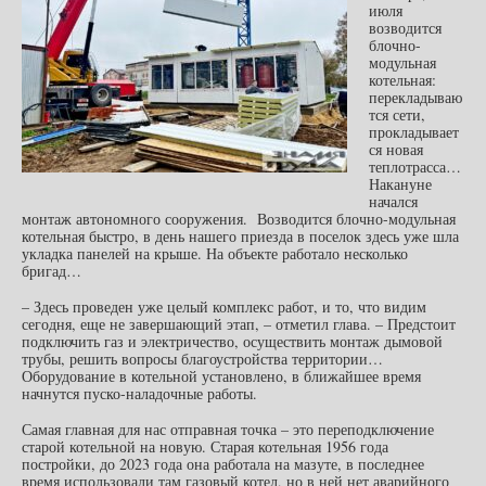
июля
возводится
блочно-
модульная
котельная:
перекладываю
тся сети,
прокладывает
ся новая
теплотрасса…
Накануне
начался
монтаж автономного сооружения. Возводится блочно-модульная
котельная быстро, в день нашего приезда в поселок здесь уже шла
укладка панелей на крыше. На объекте работало несколько
бригад…
– Здесь проведен уже целый комплекс работ, и то, что видим
сегодня, еще не завершающий этап, – отметил глава. – Предстоит
подключить газ и электричество, осуществить монтаж дымовой
трубы, решить вопросы благоустройства территории…
Оборудование в котельной установлено, в ближайшее время
начнутся пуско-наладочные работы.
Самая главная для нас отправная точка – это переподключение
старой котельной на новую. Старая котельная 1956 года
постройки, до 2023 года она работала на мазуте, в последнее
время использовали там газовый котел, но в ней нет аварийного