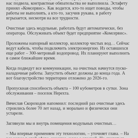
нас подвела, контрактные обязательства не выполнила. Эстафету
принял «Комсервис». Как водится, кто-то ищет поводы, чтобы
работы не выполнять, а кто-то, засучив рукава, в работу
вгрызается, несмотря на все трудности.
Очистные здесь модульные, работать будут автоматически, без
оператора. Обслуживать объект будет предприятие «Комсервис».
Проложены напорный коллектор, коллектор чистых вод… Сейчас
ведут кабель, чтобы подключить электроэнергию. Из оставшихся
еще работ – 300-метровый водопровод. Их планируют выполнить
в самое ближайшее время.
Когда подведут все коммуникации, на очистных начнутся пуско-
наладочные работы. Запустить объект должны до конца года. А
вот благоустройство территории отложено до 2026-го.
Пропускная способность объекта – 100 кубометров в сутки. Зона
обслуживания – поселок Нерехта.
Вячеслав Скороходов напомнил: последний раз очистные здесь
строились более 70 лет назад, и морально и физически они
устарели.
Заглянули мы и внутрь помещения модульных очистных…
– Мы впервые применяем эту технологию, – уточняет глава. – На