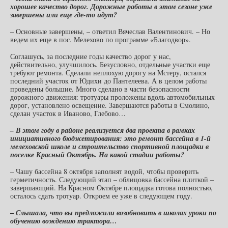
хорошее качество дорог. Дорожные работы в этом сезоне уже
завершены или еще где-то идут?
– Основные завершены, – ответил Вячеслав Валентинович. – Но
ведем их еще в пос. Мелехово по программе «Благодвор».
Соглашусь, за последние годы качество дорог у нас,
действительно, улучшилось. Безусловно, отдельные участки еще
требуют ремонта. Сделали неплохую дорогу на Мстеру, остался
последний участок от Юдихи до Пантелеева. А в целом работы
проведены большие. Много сделано в части безопасности
дорожного движения: тротуары проложены вдоль автомобильных
дорог, установлено освещение. Завершаются работы в Смолино,
сделан участок в Иваново, Глебово…
– В этом году в районе реализуется два проекта в рамках
инициативного бюджетирования: это ремонт бассейна в 1-й
мелеховской школе и строительство спортивной площадки в
поселке Красный Октябрь. На какой стадии работы?
– Чашу бассейна 8 октября заполнят водой, чтобы проверить
герметичность. Следующий этап – облицовка бассейна плиткой –
завершающий. На Красном Октябре площадка готова полностью,
осталось сдать тротуар. Откроем ее уже в следующем году.
–
Слышала, что
вы предложили возобновить в школах уроки по
обучению вождению трактора…