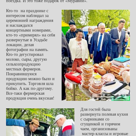
поездка. И это тоже подарок от «Муравии».
Кто-то на празднике с
интересом наблюдал за
церемонией награждения
и наслаждался
концертными номерами,
кто-то «примерял» на себя
развернутые в Усадьбе
локации, делая
фотографии на память.
Кто-то дегустировал
молоко, сыры, другую
сельхозпродукцию
местных фермеров.
Понравившуюся
продукцию можно было и
прикупить. Торговля шла
бойко. А как по-другому.
Все-таки фермерская
продукция очень вкусная!
Для гостей была
развернута полевая кухня
с сырниками со
сгущенкой и горячим
чаем, организованы
мастер-классы и игровые