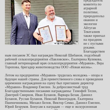
председатель
комитета по
аграрной
политике,
природопольз
ованию и
экологии
Айтуган
Текегалиев
также приехал
на праздник
не с пустыми
руками.
Благодарствен
ным письмом ЗС был награжден Николай Шибанов, подсобный
рабочий сельхозпредприятия «Павловское», Екатерина Куликова,
главный ветеринарный врач сельхозпредприятия «Муравия», Вера
Торопова, бригадир животноводства ООО «Новая жизнь».
Летом на предприятии «Муравия» трудилась молодежь – опора и
будущее нашей страны. Для приветственного слова и проведения
церемонии награждения на сцену был приглашен директор
«Муравии» Владимир Емелин. За добросовестный труд
Благодарственными письмами награждаены: Тимофей Тесин,
Дмитрий Смирнов, Иван Буланов, Варвара Белая, Даниил
Буланов, Руслан Буланов, Николай Виноградов, Екатерина
Пшеничникова, Михаил Белов, Виктор Семко, Даниил Емелин,
Юрий Безруков. Бонусам к наградам — еще и экскурсионная