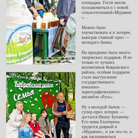
площадки. Гости могли
познакомиться и с новой
сельхозтехникой»Муравии
»…
Можно было
поучаствовать и в лотерее,
выиграв главный приз —
молодого бычка.
На празднике было много
творческих подарков. И не
только от лучших
коллективов Ковровского
района, особым подарком
стало выступление
государственного
вокально-
хореографическиого
ансамбля «Русь».
Ну а молодой бычок —
супер-приз лотереи —
достался Ивану Буланову.
Его мама Екатерина
трудится дояркой в
«Муравии», и уж что-то, а
как распорядиться