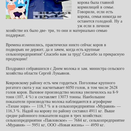
корова была главной
кормилицей в семье.
Говорили, если есть
корова, семья никогда не
останется голодной. Ну а
уж если в личном
хозяйстве их было две- три, то они и материально семью
поддержат.
Времена изменились, практически никто сейчас коров в
подворьях не держит, да и зачем, когда есть крупные
сельхозпредприятия! Спасибо вам за труд! Спасибо за прекрасную
продукцию!
Поздравил собравшихся с Днем молока и зам. министра сельского
хозяйства области Сергей Лукьянов.
Ковровскому району есть чем гордиться. Поголовье крупного
рогатого скота у нас насчитывает 6050 голов, в том числе 2628
голов коров. Валовое производство молока увеличилось на 8-9
тонн (107, 4 %) и составляет 13073 тонны. Наибольшие
показатели производства молока наблюдаются в агрофирме
«Тихие зори» — 118,7 % и в сельхозпредприятии «Муравия» —
116,3 %. Надой на корову по району составил 4911 кг. Выше
средне районного показателя надои в трех хозяйствах:
сельхозпредприятии «Павловское» — 7684 кг, сельхозпредприятие
«Муравия» — 5951 кг, ООО «Новая жизнь» — 4950 кг.