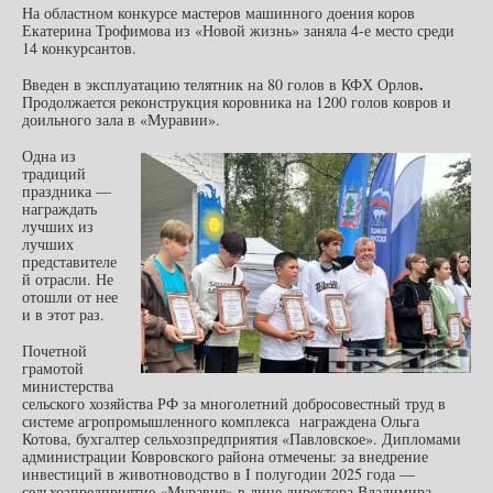
На областном конкурсе мастеров машинного доения коров
Екатерина Трофимова из «Новой жизнь» заняла 4-е место среди
14 конкурсантов.
.
Введен в эксплуатацию телятник на 80 голов в КФХ Орлов
Продолжается реконструкция коровника на 1200 голов ковров и
доильного зала в «Муравии».
Одна из
традиций
праздника —
награждать
лучших из
лучших
представителе
й отрасли. Не
отошли от нее
и в этот раз.
Почетной
грамотой
министерства
сельского хозяйства РФ за многолетний добросовестный труд в
системе агропромышленного комплекса награждена Ольга
Котова, бухгалтер сельхозпредприятия «Павловское». Дипломами
администрации Ковровского района отмечены: за внедрение
инвестиций в животноводство в I полугодии 2025 года —
сельхозпредприятие «Муравия» в лице директора Владимира