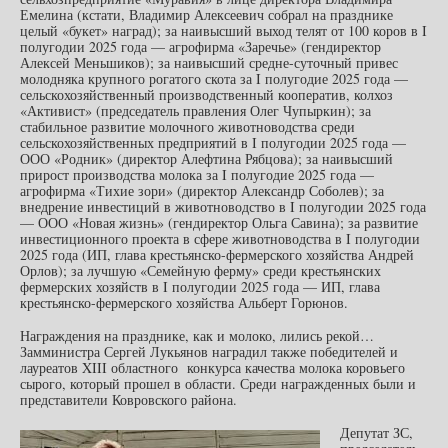
Емелина (кстати, Владимир Алексеевич собрал на празднике
целый «букет» наград); за наивысший выход телят от 100 коров в I
полугодии 2025 года — агрофирма «Заречье» (гендиректор
Алексей Меньшиков); за наивысший средне-суточный привес
молодняка крупного рогатого скота за I полугодие 2025 года —
сельскохозяйственный производственный кооператив, колхоз
«Активист» (председатель правления Олег Чупыркин); за
стабильное развитие молочного животноводства среди
сельскохозяйственных предприятий в I полугодии 2025 года —
ООО «Родник» (директор Алефтина Рябцова); за наивысший
прирост производства молока за I полугодие 2025 года —
агрофирма «Тихие зори» (директор Александр Соболев); за
внедрение инвестиций в животноводство в I полугодии 2025 года
— ООО «Новая жизнь» (гендиректор Ольга Савина); за развитие
инвестиционного проекта в сфере животноводства в I полугодии
2025 года (ИП, глава крестьянско-фермерского хозяйства Андрей
Орлов); за лучшую «Семейную ферму» среди крестьянских
фермерских хозяйств в I полугодии 2025 года — ИП, глава
крестьянско-фермерского хозяйства Альберт Горюнов.
Награждения на празднике, как и молоко, лились рекой…
Замминистра Сергей Лукьянов наградил также победителей и
лауреатов XIII областного конкурса качества молока коровьего
сырого, который прошел в области. Среди награжденных были и
представители Ковровского района.
Депутат ЗС,