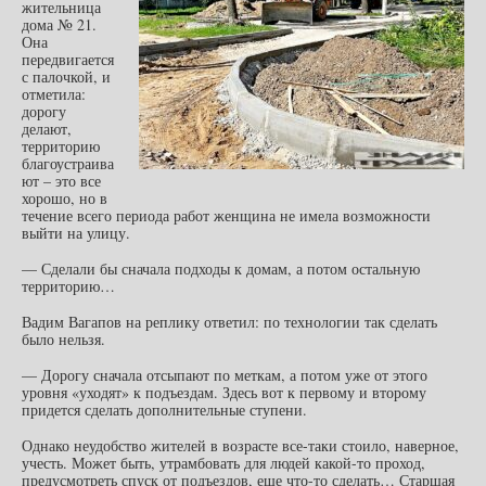
жительница
дома № 21.
Она
передвигается
с палочкой, и
отметила:
дорогу
делают,
территорию
благоустраива
ют – это все
хорошо, но в
течение всего периода работ женщина не имела возможности
выйти на улицу.
— Сделали бы сначала подходы к домам, а потом остальную
территорию…
Вадим Вагапов на реплику ответил: по технологии так сделать
было нельзя.
— Дорогу сначала отсыпают по меткам, а потом уже от этого
уровня «уходят» к подъездам. Здесь вот к первому и второму
придется сделать дополнительные ступени.
Однако неудобство жителей в возрасте все-таки стоило, наверное,
учесть. Может быть, утрамбовать для людей какой-то проход,
предусмотреть спуск от подъездов, еще что-то сделать… Старшая