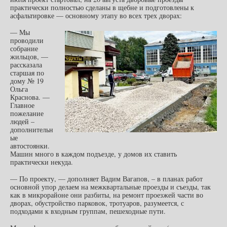
практически полностью сделаны в щебне и подготовлены к
асфальтировке — основному этапу во всех трех дворах:
— Мы
проводили
собрание
жильцов, —
рассказала
старшая по
дому № 19
Ольга
Краснова. —
Главное
пожелание
людей –
дополнительн
ые
автостоянки.
Машин много в каждом подъезде, у домов их ставить
практически некуда.
— По проекту, — дополняет Вадим Вагапов, – в планах работ
основной упор делаем на межквартальные проезды и съезды, так
как в микрорайоне они разбиты, на ремонт проезжей части во
дворах, обустройство парковок, тротуаров, разумеется, с
подходами к входным группам, пешеходные пути.