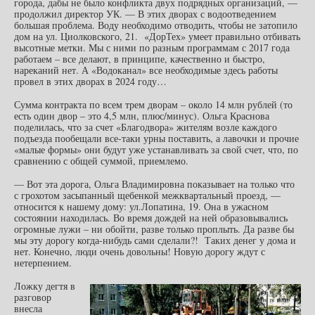
города, дабы не было конфликта двух подрядных организаций, —
продолжил директор УК. — В этих дворах с водоотведением
большая проблема. Воду необходимо отводить, чтобы не затопило
дом на ул. Циолковского, 21. «ДорТех» умеет правильно отбивать
высотные метки. Мы с ними по разным программам с 2017 года
работаем – все делают, в принципе, качественно и быстро,
нареканий нет. А «Водоканал» все необходимые здесь работы
провел в этих дворах в 2024 году…
Сумма контракта по всем трем дворам – около 14 млн рублей (то
есть один двор – это 4,5 млн, плюс/минус). Ольга Краснова
поделилась, что за счет «Благодвора» жителям возле каждого
подъезда пообещали все-таки урны поставить, а лавочки и прочие
«малые формы» они будут уже устанавливать за свой счет, что, по
сравнению с общей суммой, приемлемо.
— Вот эта дорога, Ольга Владимировна показывает на только что
с грохотом засыпанный щебенкой межквартальный проезд, —
относится к нашему дому: ул.Лопатина, 19. Она в ужасном
состоянии находилась. Во время дождей на ней образовывались
огромные лужи – ни обойти, разве только проплыть. Да разве бы
мы эту дорогу когда-нибудь сами сделали?! Таких денег у дома и
нет. Конечно, люди очень довольны! Новую дорогу ждут с
нетерпением.
Ложку дегтя в
разговор
внесла