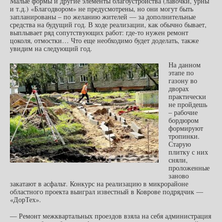
Малые формы и другие элементы благоустройства (лавочки, урны
и т.д.) «Благодвором» не предусмотрены, но они могут быть
запланированы – по желанию жителей — за дополнительные
средства на будущий год. В ходе реализации, как обычно бывает,
выплывает ряд сопутствующих работ: где-то нужен ремонт
цоколя, отмостки… Что еще необходимо будет доделать, также
увидим на следующий год.
На данном
этапе по
газону во
дворах
практически
не пройдешь
– рабочие
бордюром
формируют
тропинки.
Старую
плитку с них
сняли,
проложенные
заново
закатают в асфальт. Конкурс на реализацию в микрорайоне
областного проекта выиграл известный в Коврове подрядчик —
«ДорТех».
— Ремонт межквартальных проездов взяла на себя администрация