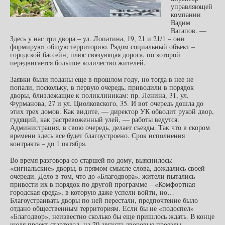
управляющей
компании
Вадим
Вагапов. —
Здесь у нас три двора – ул. Лопатина, 19, 21 и 21/1 – они
формируют общую территорию. Рядом социальный объект –
городской бассейн, плюс связующая дорога, по которой
передвигается большое количество жителей.
Заявки были поданы еще в прошлом году, но тогда в нее не
попали, поскольку, в первую очередь, приводили в порядок
дворы, близлежащие к поликлиникам: пр. Ленина, 31, ул.
Фурманова, 27 и ул. Циолковского, 35. И вот очередь дошла до
этих трех домов. Как видите, — директор УК обводит рукой двор,
гудящий, как растревоженный улей, — работы ведутся.
Администрация, в свою очередь, делает съезды. Так что в скором
времени здесь все будет благоустроено. Срок исполнения
контракта – до 1 октября.
Во время разговора со старшей по дому, выяснилось:
«сигнальские» дворы, в прямом смысле слова, дождались своей
очереди. Дело в том, что до «Благодвора», жители пытались
привести их в порядок по другой программе – «Комфортная
городская среда», в которую даже успели войти, но…
Благоустраивать дворы по ней перестали, предпочтение было
отдано общественным территориям. Если бы не «подоспел»
«Благодвор», неизвестно сколько бы еще пришлось ждать. В конце
июля проект стартовал, на 20 августа дворовые проезды