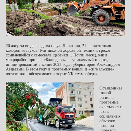
20 августа во дворе дома на ул. Лопатина, 21 — настоящая
какофония звуков! Рев тяжелой дорожной техники, грохот
ссыпающейся с самосвала щебенки… Почти месяц, как в
микрорайон пришел «Благодвор» — уникальный проект,
инициированный в конце 2023 года губернатором Александром
Авдеевым. В этом году в программу вошли и «сигнальские»
пятиэтажки, обслуживает которые УК «Атмосфера».
—
Объявленная
главой
региона
программа
охватывает и
часть
социальных
объектов, —
пояснил
директор