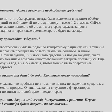
ьготников, удалось заложить необходимые средства?
о на то, чтобы средства всегда были заложены в нужном объёме.
ений от избирателей по этому поводу – всего 1-2 в месяц. Сейчас
не можно написать об этом, я могу сразу сделать запрос в
акупка и через какое время лекарство будет на складе.
ему происходят задержки?
 невостребованным: не подошло конкретному пациенту или в течение
направить препарат по области таким же больным. А иначе
500 тысяч рублей), и изыскивать средства на новую закупку, сверх
тать механизм возврата невостребованных лекарств поставщику. Ещё
азу на год, а на 2-3 месяца, чтобы можно было оперативнее
едряется.
 вакцин для детей до года. Как такое могло произойти?
ожить, что проблема не в том, что на них не выделили средства, а
рмозил процесс. Очень похоже на ситуацию с физраствором,
м появился по новой цене – везде и сразу.
приняты два, на мой взгляд, дискуссионных решения. Первое
 1 сентября будет допустима эвтаназия…
тловленные бездомные животные будут 30 дней находиться в пунктах