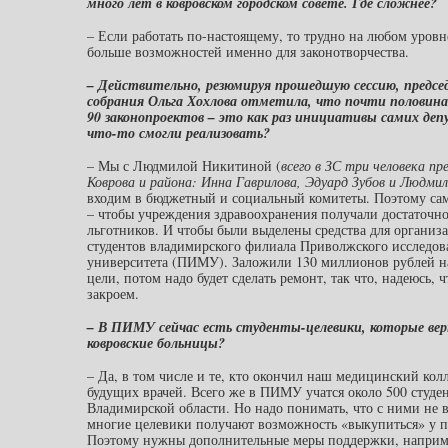
много лет в ковровском городском совете. Где сложнее?
– Если работать по-настоящему, то трудно на любом уровн
больше возможностей именно для законотворчества.
– Действительно, резюмируя прошедшую сессию, предсе
собрания Ольга Хохлова отметила, что почти половина
90 законопроектов – это как раз инициативы самих де
что-то смогли реализовать?
– Мы с Людмилой Никитиной (
всего в ЗС три человека п
Коврова и района: Инна Гаврилова, Эдуард Зубов и Людми
входим в бюджетный и социальный комитеты. Поэтому само
– чтобы учреждения здравоохранения получали достаточно 
льготников. И чтобы были выделены средства для органи
студентов владимирского филиала Приволжского исследов
университета (ПИМУ). Заложили 130 миллионов рублей на
цели, потом надо будет сделать ремонт, так что, надеюсь, ч
закроем.
– В ПИМУ сейчас есть студенты-целевики, которые ве
ковровские больницы?
– Да, в том числе и те, кто окончил наш медицинский кол
будущих врачей. Всего же в ПИМУ учатся около 500 студе
Владимирской области. Но надо понимать, что с ними не вс
многие целевики получают возможность «выкупиться» у пот
Поэтому нужны дополнительные меры поддержки, например