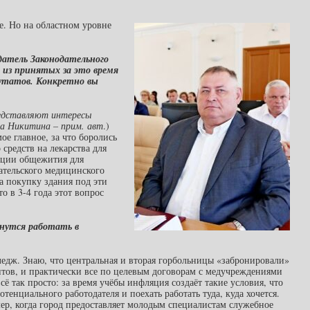
е. Но на областном уровне
датель Законодательного
 из принятых за это время
путатов. Конкретно вы
редставляют интересы
ла Никитина – прим. авт
.)
е главное, за что боролись
средств на лекарства для
зации общежития для
ательского медицинского
 покупку здания под эти
то в 3-4 года этот вопрос
рнутся работать в
ледж. Знаю, что центральная и вторая горбольницы «забронировали»
нтов, и практически все по целевым договорам с медучреждениями
ё так просто: за время учёбы инфляция создаёт такие условия, что
енциального работодателя и поехать работать туда, куда хочется.
, когда город предоставляет молодым специалистам служебное