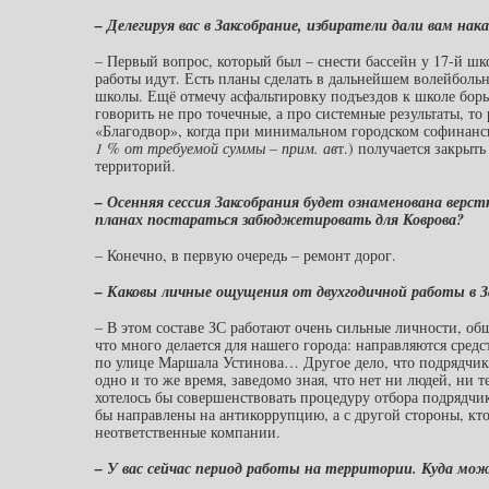
– Делегируя вас в Заксобрание, избиратели дали вам н
– Первый вопрос, который был – снести бассейн у 17-й шк
работы идут. Есть планы сделать в дальнейшем волейболь
школы. Ещё отмечу асфальтировку подъездов к школе бор
говорить не про точечные, а про системные результаты, т
«Благодвор», когда при минимальном городском софинанс
1 % от требуемой суммы – прим. ав
т.) получается закрыт
территорий.
– Осенняя сессия Заксобрания будет ознаменована верс
планах постараться забюджетировать для Коврова?
– Конечно, в первую очередь – ремонт дорог.
– Каковы личные ощущения от двухгодичной работы в З
– В этом составе ЗС работают очень сильные личности, об
что много делается для нашего города: направляются средс
по улице Маршала Устинова… Другое дело, что подрядчики 
одно и то же время, заведомо зная, что нет ни людей, ни 
хотелось бы совершенствовать процедуру отбора подрядчи
бы направлены на антикоррупцию, а с другой стороны, кто
неответственные компании.
– У вас сейчас период работы на территории. Куда мо