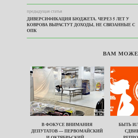
предыдущая статья
ДИВЕРСИФИКАЦИЯ БЮДЖЕТА. ЧЕРЕЗ 5 ЛЕТ У
КОВРОВА ВЫРАСТУТ ДОХОДЫ, НЕ СВЯЗАННЫЕ С
ОПК
ВАМ МОЖЕ
БЫТЬ
В ФОКУСЕ ВНИМАНИЯ
БЫТЬ ИЛ
МИ…
ДЕПУТАТОВ — ПЕРВОМАЙСКИЙ
СДВИ
И ОКТЯБРЬСКИЙ...
РЕПРО