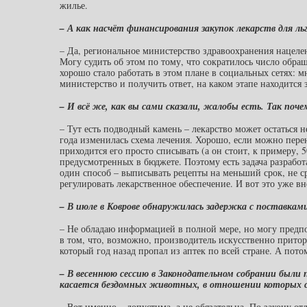
жилье.
– А как насчёт финансирования закупок лекарств для л
– Да, региональное министерство здравоохранения нацелен
Могу судить об этом по тому, что сократилось число обращ
хорошо стало работать в этом плане в социальных сетях: м
министерство и получить ответ, на каком этапе находится з
– И всё же, как вы сами сказали, жалобы есть. Так поч
– Тут есть подводный камень – лекарство может остаться
года изменилась схема лечения. Хорошо, если можно пере
приходится его просто списывать (а он стоит, к примеру, 
предусмотренных в бюджете. Поэтому есть задача разрабо
один способ – выписывать рецепты на меньший срок, не ср
регулировать лекарственное обеспечение. И вот это уже вн
– В июле в Коврове обнаружилась задержка с поставками
– Не обладаю информацией в полной мере, но могу предпол
в том, что, возможно, производитель искусственно прито
который год назад пропал из аптек по всей стране. А пото
– В весеннюю сессию в Законодательном собрании были 
касается бездомных животных, в отношении которых с
– Вот именно – допустима, а не обязательна. По закону о