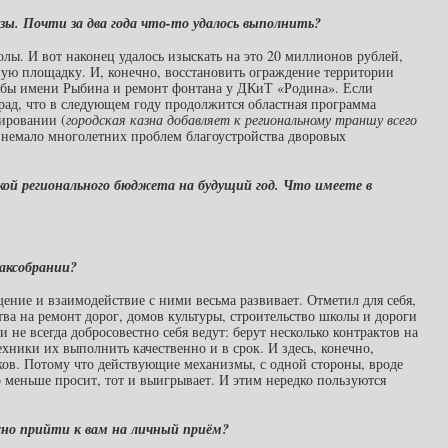
аказы. Почти за два года что-то удалось выполнить?
олы. И вот наконец удалось изыскать на это 20 миллионов рублей,
ную площадку. И, конечно, восстановить ограждение территории
ьбы имени Рыбина и ремонт фонтана у ДКиТ «Родина». Если
о рад, что в следующем году продолжится областная программа
ировании (
городская казна добавляет к региональному траншу всего
ь немало многолетних проблем благоустройства дворовых
ткой регионального бюджета на будущий год. Что имеете в
аксобрании?
щение и взаимодействие с ними весьма развивает. Отметил для себя,
тва на ремонт дорог, домов культуры, строительство школы и дороги
не всегда добросовестно себя ведут: берут несколько контрактов на
техники их выполнить качественно и в срок. И здесь, конечно,
ков. Потому что действующие механизмы, с одной стороны, вроде
 меньше просит, тот и выигрывает. И этим нередко пользуются
жно прийти к вам на личный приём?