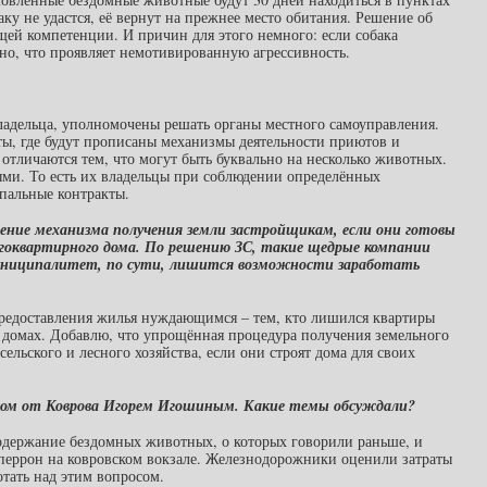
ку не удастся, её вернут на прежнее место обитания. Решение об
щей компетенции. И причин для этого немного: если собака
но, что проявляет немотивированную агрессивность.
адельца, уполномочены решать органы местного самоуправления.
ты, где будут прописаны механизмы деятельности приютов и
отличаются тем, что могут быть буквально на несколько животных.
ыми. То есть их владельцы при соблюдении определённых
пальные контракты.
ение механизма получения земли застройщикам, если они готовы
оквартирного дома. По решению ЗС, такие щедрые компании
 муниципалитет, по сути, лишится возможности заработать
 предоставления жилья нуждающимся – тем, кто лишился квартиры
 домах. Добавлю, что упрощённая процедура получения земельного
ельского и лесного хозяйства, если они строят дома для своих
утатом от Коврова Игорем Игошиным. Какие темы обсуждали?
содержание бездомных животных, о которых говорили раньше, и
 перрон на ковровском вокзале. Железнодорожники оценили затраты
тать над этим вопросом.