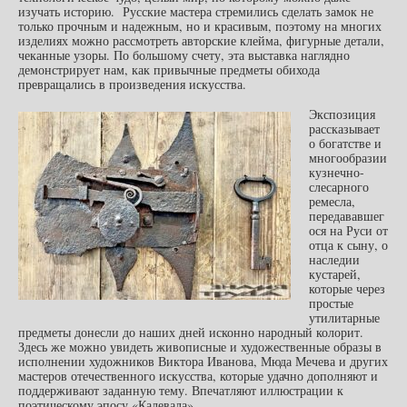
изучать историю. Русские мастера стремились сделать замок не
только прочным и надежным, но и красивым, поэтому на многих
изделиях можно рассмотреть авторские клейма, фигурные детали,
чеканные узоры. По большому счету, эта выставка наглядно
демонстрирует нам, как привычные предметы обихода
превращались в произведения искусства.
Экспозиция
рассказывает
о богатстве и
многообразии
кузнечно-
слесарного
ремесла,
передававшег
ося на Руси от
отца к сыну, о
наследии
кустарей,
которые через
простые
утилитарные
предметы донесли до наших дней исконно народный колорит.
Здесь же можно увидеть живописные и художественные образы в
исполнении художников Виктора Иванова, Мюда Мечева и других
мастеров отечественного искусства, которые удачно дополняют и
поддерживают заданную тему. Впечатляют иллюстрации к
поэтическому эпосу «Калевала».