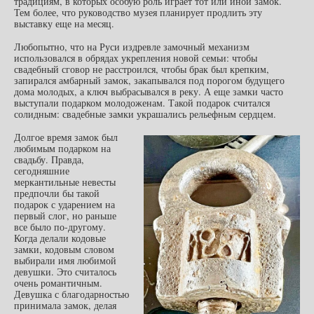
традициям, в которых особую роль играет тот или иной замок.
Тем более, что руководство музея планирует продлить эту
выставку еще на месяц.
Любопытно, что на Руси издревле замочный механизм
использовался в обрядах укрепления новой семьи: чтобы
свадебный сговор не расстроился, чтобы брак был крепким,
запирался амбарный замок, закапывался под порогом будущего
дома молодых, а ключ выбрасывался в реку. А еще замки часто
выступали подарком молодоженам. Такой подарок считался
солидным: свадебные замки украшались рельефным сердцем.
Долгое время замок был
любимым подарком на
свадьбу. Правда,
сегодняшние
меркантильные невесты
предпочли бы такой
подарок с ударением на
первый слог, но раньше
все было по-другому.
Когда делали кодовые
замки, кодовым словом
выбирали имя любимой
девушки. Это считалось
очень романтичным.
Девушка с благодарностью
принимала замок, делая