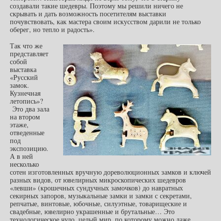
создавали такие шедевры. Поэтому мы решили ничего не
скрывать и дать возможность посетителям выставки
почувствовать, как мастера своим искусством дарили не только
оберег, но тепло и радость».
Так что же
представляет
собой
выставка
«Русский
замок.
Кузнечная
летопись»?
Это два зала
на втором
этаже,
отведенные
под
экспозицию.
А в ней
несколько
сотен изготовленных вручную дореволюционных замков и ключей
разных видов, от ювелирных микроскопических шедевров
«левши» (крошечных сундучных замочков) до навратных
секирных запоров, музыкальные замки и замки с секретами,
репчатые, винтовые, юбочные, силуэтные, товарищеские и
свадебные, ювелирно украшенные и брутальные… Это
технологическое чудо, целый мир, по которому можно даже