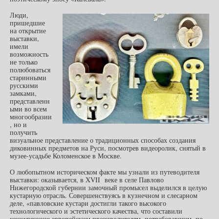
Люди,
пришедшие
на открытие
выставки,
имели
возможность
не только
полюбоваться
старинными
русскими
замками,
представленн
ыми во всем
многообразии
, но и
получить
визуальное представление о традиционных способах создания
диковинных предметов на Руси, посмотрев видеоролик, снятый в
музее-усадьбе Коломенское в Москве.
О любопытном историческом факте мы узнали из путеводителя
выставки: оказывается, в XVII веке в селе Павлово
Нижегородской губернии замочный промысел выделился в целую
кустарную отрасль. Совершенствуясь в кузнечном и слесарном
деле, «павловские кустари достигли такого высокого
технологического и эстетического качества, что составили
конкуренцию европейским производителям, потребовавшим, по