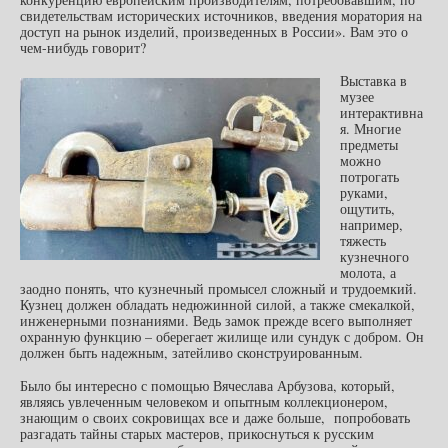
свидетельствам исторических источников, введения моратория на
доступ на рынок изделий, произведенных в России». Вам это о
чем-нибудь говорит?
Выставка в
музее
интерактивна
я. Многие
предметы
можно
потрогать
руками,
ощутить,
например,
тяжесть
кузнечного
молота, а
заодно понять, что кузнечный промысел сложный и трудоемкий.
Кузнец должен обладать недюжинной силой, а также смекалкой,
инженерными познаниями. Ведь замок прежде всего выполняет
охранную функцию – оберегает жилище или сундук с добром. Он
должен быть надежным, затейливо сконструированным.
Было бы интересно с помощью Вячеслава Арбузова, который,
являясь увлеченным человеком и опытным коллекционером,
знающим о своих сокровищах все и даже больше, попробовать
разгадать тайны старых мастеров, прикоснуться к русским