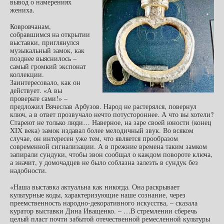
вывод о намерениях
жениха.
Ковровчанам,
собравшимся на открытии
выставки, приглянулся
музыкальный замок, как
позднее выяснилось –
самый громкий экспонат
коллекции.
Заинтересовало, как он
действует. «А вы
проверьте сами!» –
предложил Вячеслав Арбузов. Народ не растерялся, повернул
ключ, а в ответ прозвучало нечто потустороннее. А что вы хотели?
Стареют не только люди… Наверное, на заре своей юности (конец
XIX века) замок издавал более мелодичный звук. Во всяком
случае, он интересен уже тем, что является прообразом
современной сигнализации. А в прежние времена таким замком
запирали сундуки, чтобы звон сообщал о каждом повороте ключа,
а значит, у домочадцев не было соблазна залезть в сундук без
надобности.
«Наша выставка актуальна как никогда. Она раскрывает
культурные коды, характеризующие наше сознание, через
преемственность народно-декоративного искусства, – сказала
куратор выставки Дина Иващенко. – …В стремлении сберечь
целый пласт почти забытой отечественной ремесленной культуры