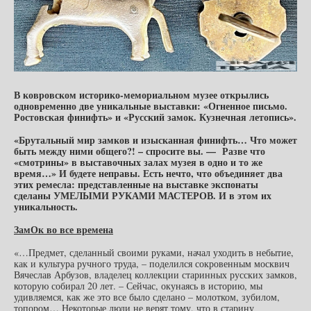
В ковровском историко-мемориальном музее открылись
одновременно две уникальные выставки: «Огненное письмо.
Ростовская финифть» и «Русский замок. Кузнечная летопись».
«Брутальный мир замков и изысканная финифть… Что может
быть между ними общего?! – спросите вы. — Разве что
«смотрины» в выставочных залах музея в одно и то же
время…» И будете неправы. Есть нечто, что объединяет два
этих ремесла: представленные на выставке экспонаты
сделаны УМЕЛЫМИ РУКАМИ МАСТЕРОВ. И в этом их
уникальность.
ЗамОк во все времена
«…Предмет, сделанный своими руками, начал уходить в небытие,
как и культура ручного труда, – поделился сокровенным москвич
Вячеслав Арбузов, владелец коллекции старинных русских замков,
которую собирал 20 лет. – Сейчас, окунаясь в историю, мы
удивляемся, как же это все было сделано – молотком, зубилом,
топором… Некоторые люди не верят тому, что в старину