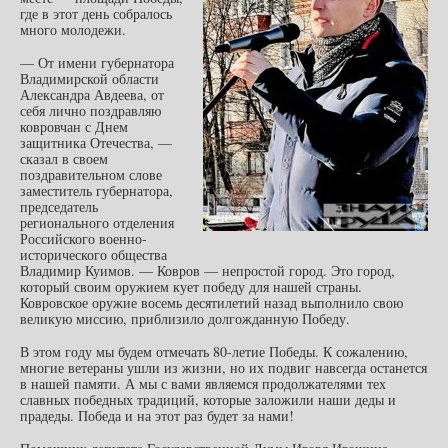
где в этот день собралось
много молодежи.
— От имени губернатора
Владимирской области
Александра Авдеева, от
себя лично поздравляю
ковровчан с Днем
защитника Отечества, —
сказал в своем
поздравительном слове
заместитель губернатора,
председатель
регионального отделения
Российского военно-
исторического общества
Владимир Куимов. — Ковров — непростой город. Это город,
который своим оружием кует победу для нашей страны.
Ковровское оружие восемь десятилетий назад выполнило свою
великую миссию, приблизило долгожданную Победу.
В этом году мы будем отмечать 80-летие Победы. К сожалению,
многие ветераны ушли из жизни, но их подвиг навсегда останется
в нашей памяти. А мы с вами являемся продолжателями тех
славных победных традиций, которые заложили наши деды и
прадеды. Победа и на этот раз будет за нами!