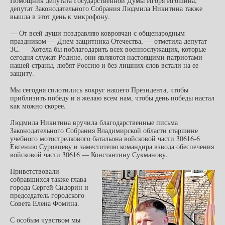
Помощник депутата Государственной Думы Игоря Игошина,
депутат Законодательного Собрания Людмила Никитина также
вышла в этот день к микрофону.
— От всей души поздравляю ковровчан с общенародным
праздником — Днем защитника Отечества, — отметила депутат
ЗС. — Хотела бы поблагодарить всех военнослужащих, которые
сегодня служат Родине, они являются настоящими патриотами
нашей страны, любят Россию и без лишних слов встали на ее
защиту.
Мы сегодня сплотились вокруг нашего Президента, чтобы
приблизить победу и я желаю всем нам, чтобы день победы настал
как можно скорее.
Людмила Никитина вручила благодарственные письма
Законодательного Собрания Владимирской области старшине
учебного мотострелкового батальона войсковой части 30616-6
Евгению Суровцеву и заместителю командира взвода обеспечения
войсковой части 30616 — Константину Сукманову.
Приветствовали
собравшихся также глава
города Сергей Сидорин и
председатель городского
Совета Елена Фомина.
С особым чувством мы