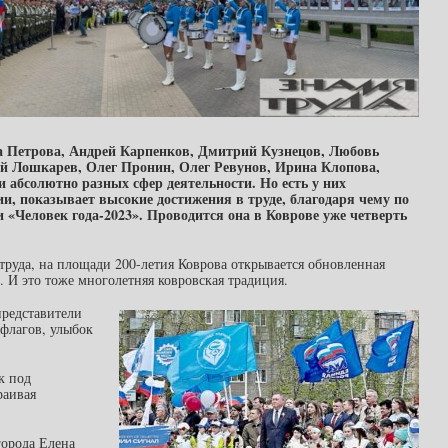
а Петрова, Андрей Карпенков, Дмитрий Кузнецов, Любовь
й Лошкарев, Олег Пронин, Олег Ревунов, Ирина Клопова,
абсолютно разных сфер деятельности. Но есть у них
, показывает высокие достижения в труде, благодаря чему по
 «Человек года-2023». Проводится она в Коврове уже четверть
труда, на площади 200-летия Коврова открывается обновленная
 И это тоже многолетняя ковровская традиция.
представители
флагов, улыбок
к под
раивая
города Елена