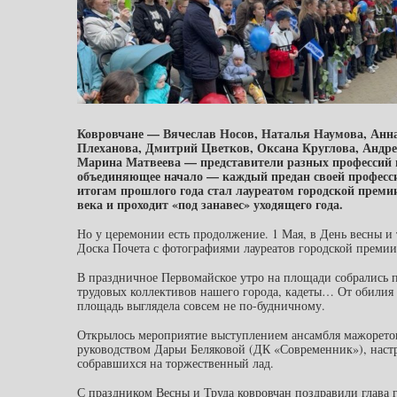
Ковровчане — Вячеслав Носов, Наталья Наумова, Анн
Плеханова, Дмитрий Цветков, Оксана Круглова, Андре
Марина Матвеева — представители разных профессий и 
объединяющее начало — каждый предан своей профессии
итогам прошлого года стал лауреатом городской премии
века и проходит «под занавес» уходящего года.
Но у церемонии есть продолжение. 1 Мая, в День весны и 
Доска Почета с фотографиями лауреатов городской премии.
В праздничное Первомайское утро на площади собрались 
трудовых коллективов нашего города, кадеты… От обилия 
площадь выглядела совсем не по-будничному.
Открылось мероприятие выступлением ансамбля мажорето
руководством Дарьи Беляковой (ДК «Современник»), наст
собравшихся на торжественный лад.
С праздником Весны и Труда ковровчан поздравили глава 