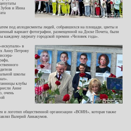
 депутаты
 Зубов и Инна
ата
затем под аплодисменты людей, собравшихся на площади, цветы и
шенный вариант фотографии, размещенной на Доске Почета, были
ы каждому лауреату городской премии «Человек года».
«искупали» в
ях Анну Петрову
иссера-
рафа,
ественного
дителя
вальной школы
ал».
танницы клубы
днесли Анне
о, очень
ной
щен и логотип общественной организации «ВОИН», которая также
тавлял Валерий Аввакумов.