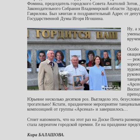
Фомина, председатель городского Совета Анатолий Зотов,
Законодательного Собрания Владимирской области Эдуард
Гаврилова. Был зачитан и поздравительный Адрес от депут
Государственной Думы Игоря Игошина.
Ну, а 
умень
вручен
Особо 
оваци
— реж
хореог
худож
руково
танце
«Арсен
Воспи
препо
Юрьевне несколько десятков роз. Выглядело это, безусловн
трогательно! Кстати, праздничное мероприятие танцеваль
композицией от группы «Арсенал» и завершилось…
Стоит напомнить, что на этот раз на Доске Почета разме
стала лауреатом городской премии. Ее на празднике предс
Кира БАЛАШОВА.