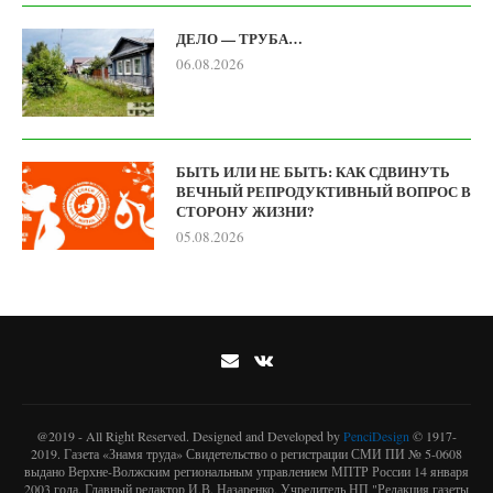
ДЕЛО — ТРУБА…
06.08.2026
БЫТЬ ИЛИ НЕ БЫТЬ: КАК СДВИНУТЬ
ВЕЧНЫЙ РЕПРОДУКТИВНЫЙ ВОПРОС В
СТОРОНУ ЖИЗНИ?
05.08.2026
@2019 - All Right Reserved. Designed and Developed by
PenciDesign
© 1917-
2019. Газета «Знамя труда» Свидетельство о регистрации СМИ ПИ № 5-0608
выдано Верхне-Волжским региональным управлением МПТР России 14 января
2003 года. Главный редактор И.В. Назаренко. Учредитель НП "Редакция газеты