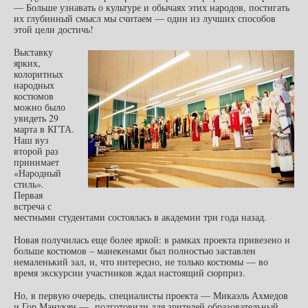
— Больше узнавать о культуре и обычаях этих народов, постигать
их глубинный смысл мы считаем — один из лучших способов
этой цели достичь!
Выставку
ярких,
колоритных
народных
костюмов
можно было
увидеть 29
марта в КГТА.
Наш вуз
второй раз
принимает
«Народный
стиль».
Первая
встреча с
местными студентами состоялась в академии три года назад.
Новая получилась еще более яркой: в рамках проекта привезено и
больше костюмов – манекенами был полностью заставлен
немаленький зал, и, что интересно, не только костюмы — во
время экскурсии участников ждал настоящий сюрприз.
Но, в первую очередь, специалисты проекта — Микаэль Ахмедов
и Гор Манукян — подготовили для зрителей образовательный