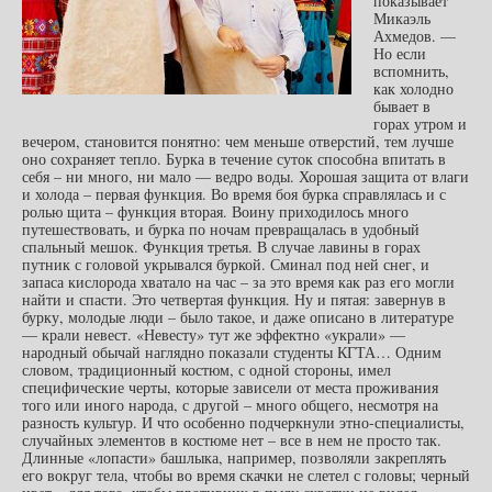
показывает
Микаэль
Ахмедов. —
Но если
вспомнить,
как холодно
бывает в
горах утром и
вечером, становится понятно: чем меньше отверстий, тем лучше
оно сохраняет тепло. Бурка в течение суток способна впитать в
себя – ни много, ни мало — ведро воды. Хорошая защита от влаги
и холода – первая функция. Во время боя бурка справлялась и с
ролью щита – функция вторая. Воину приходилось много
путешествовать, и бурка по ночам превращалась в удобный
спальный мешок. Функция третья. В случае лавины в горах
путник с головой укрывался буркой. Сминал под ней снег, и
запаса кислорода хватало на час – за это время как раз его могли
найти и спасти. Это четвертая функция. Ну и пятая: завернув в
бурку, молодые люди – было такое, и даже описано в литературе
— крали невест. «Невесту» тут же эффектно «украли» —
народный обычай наглядно показали студенты КГТА… Одним
словом, традиционный костюм, с одной стороны, имел
специфические черты, которые зависели от места проживания
того или иного народа, с другой – много общего, несмотря на
разность культур. И что особенно подчеркнули этно-специалисты,
случайных элементов в костюме нет – все в нем не просто так.
Длинные «лопасти» башлыка, например, позволяли закреплять
его вокруг тела, чтобы во время скачки не слетел с головы; черный