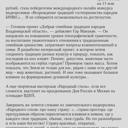
на 13 млн
рублей, стала победителем международного онлайн конкурса
видеороликов «Возрождение традиций гостеприимства народов
БРИКС»… И не собирается останавливаться на достигнутом.
— Готовим проект «Добрые семейные традиции народов
Владимирской области», — добавляет Гор Манукян. — Он
направлен на повышение уровня этнографической грамотности,
на воспитание уважительного отношения к традиционным
семейным ценностям, затрагивает вопросы взаимоотношений в
семье. В разработке интересный проект, в котором хотим
соединить традиции разных культур и природу, показать, как
последняя на них влияет. Почему, допустим, животные часто
изображаются на гербах городов? Примеров таких масса. Хотим
показать, что Земля не только для нас, рядом с нами есть другой
мир – мир животных, растений. И они тоже оказывают большое
влияние на формирование духовной культуры…
А еще творческая мастерская «Народный стиль», если все
сложится, выступит на праздновании Дня России в Москве на
площадке ВДНХ.
Завершить же хочется словами из замечательного видеоролика
«Народного стиля» про нашу страну: «…страна простора, где
причудливым образом переплетаются влияния и веяния, где у
каждого свои традиции, обычаи, своя судьба. Но это разнообразие
и есть наше богатство! Страна красивых, открытых,
гостеприимных людей, и чтобы когда не происходило, мы всегда