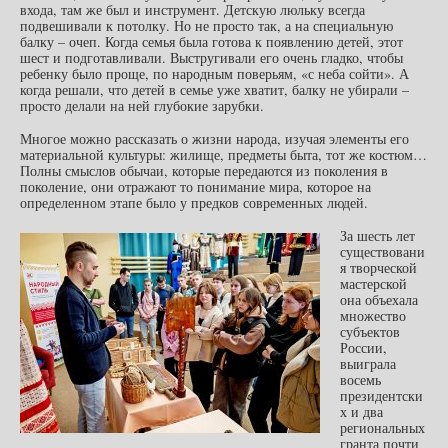
входа, там же был и инструмент. Детскую люльку всегда
подвешивали к потолку. Но не просто так, а на специальную
балку – очеп. Когда семья была готова к появлению детей, этот
шест и подготавливали. Выстругивали его очень гладко, чтобы
ребенку было проще, по народным поверьям, «с неба сойти». А
когда решали, что детей в семье уже хватит, балку не убирали –
просто делали на ней глубокие зарубки.
Многое можно рассказать о жизни народа, изучая элементы его
материальной культуры: жилище, предметы быта, тот же костюм…
Полны смыслов обычаи, которые передаются из поколения в
поколение, они отражают то понимание мира, которое на
определенном этапе было у предков современных людей.
За шесть лет
существовани
я творческой
мастерской
она объехала
множество
субъектов
России,
выиграла
восемь
президентски
х и два
региональных
гранта почти