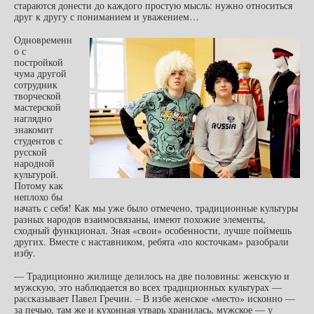
стараются донести до каждого простую мысль: нужно относиться
друг к другу с пониманием и уважением…
Одновременн
о с
постройкой
чума другой
сотрудник
творческой
мастерской
наглядно
знакомит
студентов с
русской
народной
культурой.
Потому как
неплохо бы
начать с себя! Как мы уже было отмечено, традиционные культуры
разных народов взаимосвязаны, имеют похожие элементы,
сходный функционал. Зная «свои» особенности, лучше поймешь
других. Вместе с наставником, ребята «по косточкам» разобрали
избу.
— Традиционно жилище делилось на две половины: женскую и
мужскую, это наблюдается во всех традиционных культурах —
рассказывает Павел Гречин. – В избе женское «место» исконно —
за печью, там же и кухонная утварь хранилась, мужское — у