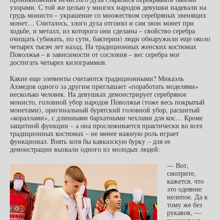
узорами. С той же целью у многих народов девушки надевали на
грудь монисто – украшение со множеством серебряных звенящих
монет… Считалось, злого духа отгонял и сам звон монет при
ходьбе, и металл, из которого они сделаны – свойство серебра
очищать (убивать, по сути, бактерии) люди обнаружили еще около
четырех тысяч лет назад. На традиционных женских костюмах
Поволжья – в зависимости от сословия – вес серебра мог
достигать четырех килограммов.
Какие еще элементы считаются традиционными? Микаэль
Ахмедов одного за другим приглашает «поработать моделями»
несколько человек. На девушках демонстрирует серебряное
монисто, головной убор народов Поволжья (тоже весь покрытый
монетами), оригинальный бурятский головной убор, расшитый
«кораллами», с длинными бархатными чехлами для кос… Кроме
защитной функции – а она прослеживается практически во всех
традиционных костюмах – не менее важную роль играет
функционал. Взять хотя бы кавказскую бурку – для ее
демонстрации вызвали одного из молодых людей:
— Вот,
смотрите,
кажется, что
это одеяние
нелепое. Да к
тому же без
рукавов, —