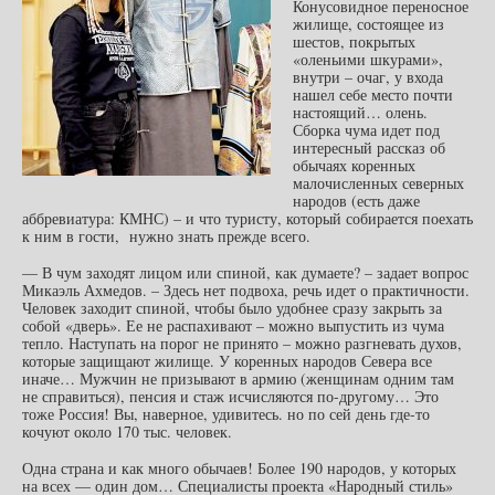
Конусовидное переносное
жилище, состоящее из
шестов, покрытых
«оленьими шкурами»,
внутри – очаг, у входа
нашел себе место почти
настоящий… олень.
Сборка чума идет под
интересный рассказ об
обычаях коренных
малочисленных северных
народов (есть даже
аббревиатура: КМНС) – и что туристу, который собирается поехать
к ним в гости, нужно знать прежде всего.
— В чум заходят лицом или спиной, как думаете? – задает вопрос
Микаэль Ахмедов. – Здесь нет подвоха, речь идет о практичности.
Человек заходит спиной, чтобы было удобнее сразу закрыть за
собой «дверь». Ее не распахивают – можно выпустить из чума
тепло. Наступать на порог не принято – можно разгневать духов,
которые защищают жилище. У коренных народов Севера все
иначе… Мужчин не призывают в армию (женщинам одним там
не справиться), пенсия и стаж исчисляются по-другому… Это
тоже Россия! Вы, наверное, удивитесь. но по сей день где-то
кочуют около 170 тыс. человек.
Одна страна и как много обычаев! Более 190 народов, у которых
на всех — один дом… Специалисты проекта «Народный стиль»