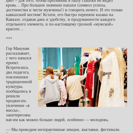
цвет – для того, чтобы противник в пылу схватки не видел
кровь… Про большое значение папахи (символ успеха,
достоинства и чести мужчины!) и говорить нечего. И это только
кавказский костюм! Кстати, его быстро переняли казаки на
Кавказе, отдавая дань и удобству, и продуманности каждого
отдельного элемента, и по-настоящему грозной «мужской»
красоте…
***
Гор Манукян
рассказывает,
с чего начался
проект.
Встретились
два педагога,
поклонники
традиционной
культуры,
пообщались и
решили
продвигать
увлечение «в
массы»,
заинтересовы
вая им как можно больше людей, особенно — молодежь.
— Мы проводим интерактивные лекции, выставки, фестивали.