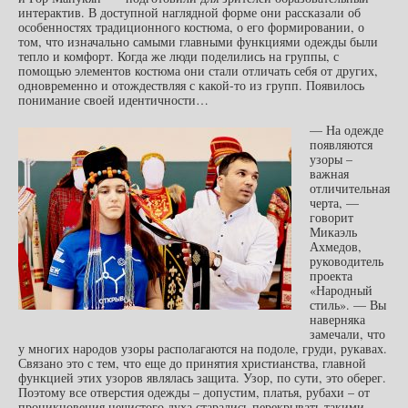
интерактив. В доступной наглядной форме они рассказали об
особенностях традиционного костюма, о его формировании, о
том, что изначально самыми главными функциями одежды были
тепло и комфорт. Когда же люди поделились на группы, с
помощью элементов костюма они стали отличать себя от других,
одновременно и отождествляя с какой-то из групп. Появилось
понимание своей идентичности…
— На одежде
появляются
узоры –
важная
отличительная
черта, —
говорит
Микаэль
Ахмедов,
руководитель
проекта
«Народный
стиль». — Вы
наверняка
замечали, что
у многих народов узоры располагаются на подоле, груди, рукавах.
Связано это с тем, что еще до принятия христианства, главной
функцией этих узоров являлась защита. Узор, по сути, это оберег.
Поэтому все отверстия одежды – допустим, платья, рубахи – от
проникновения нечистого духа старались перекрывать такими