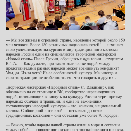
— Мы все живем в огромной стране, население которой около 150
млн человек. Более 180 различных национальностей! — начинает
свою увлекательную экскурсию в мир традиционного костюма
народов России один из специалистов творческой мастерской
«Новый стиль» Павел Гречин, обращаясь к аудитории – студентам
КГТА. — Как думаете, при таком количестве людей между
представителями разных народов может возникнуть конфликт?
Увы, да. Из-за чего? Из-за особенностей культур. Мы иногда и
свои-то традиции не особенно знаем, что говорить о других…
Творческая мастерская «Народный стиль» (г. Владимир), как
обозначено на ее странице в ВК, сообщество неравнодушных
людей, позволяющих взглянуть на культуру России через призму
народных обычаев и традиций, и одна из важнейших
составляющих народной культуры – это, конечно, национальный
костюм. С обширной выставкой — несколько десятков
традиционных костюмов – они объехали уже более 70 городов.
— Важно, чтобы народы нашей страны жили в мире и согласии
между собой, — говорят организаторы этнографического проекта.