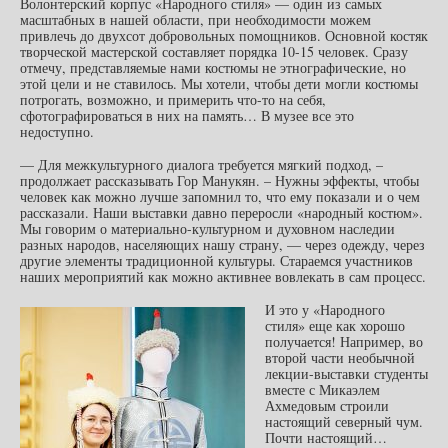
Волонтерский корпус «Народного стиля» — один из самых
масштабных в нашей области, при необходимости можем
привлечь до двухсот добровольных помощников. Основной костяк
творческой мастерской составляет порядка 10-15 человек. Сразу
отмечу, представляемые нами костюмы не этнографические, но
этой цели и не ставилось. Мы хотели, чтобы дети могли костюмы
потрогать, возможно, и примерить что-то на себя,
сфотографироваться в них на память… В музее все это
недоступно.
— Для межкультурного диалога требуется мягкий подход, –
продолжает рассказывать Гор Манукян. – Нужны эффекты, чтобы
человек как можно лучше запомнил то, что ему показали и о чем
рассказали. Наши выставки давно переросли «народный костюм».
Мы говорим о материально-культурном и духовном наследии
разных народов, населяющих нашу страну, — через одежду, через
другие элементы традиционной культуры. Стараемся участников
наших мероприятий как можно активнее вовлекать в сам процесс.
И это у «Народного
стиля» еще как хорошо
получается! Например, во
второй части необычной
лекции-выставки студенты
вместе с Микаэлем
Ахмедовым строили
настоящий северный чум.
Почти настоящий…