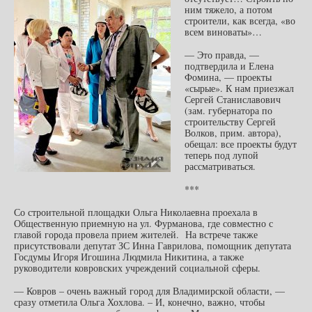
ним тяжело, а потом
строители, как всегда, «во
всем виноваты»…
— Это правда, —
подтвердила и Елена
Фомина, — проекты
«сырые». К нам приезжал
Сергей Станиславович
(зам. губернатора по
строительству Сергей
Волков, прим. автора),
обещал: все проекты будут
теперь под лупой
рассматриваться.
***
Со строительной площадки Ольга Николаевна проехала в
Общественную приемную на ул. Фурманова, где совместно с
главой города провела прием жителей. На встрече также
присутствовали депутат ЗС Инна Гаврилова, помощник депутата
Госдумы Игоря Игошина Людмила Никитина, а также
руководители ковровских учреждений социальной сферы.
— Ковров – очень важный город для Владимирской области, —
сразу отметила Ольга Хохлова. – И, конечно, важно, чтобы