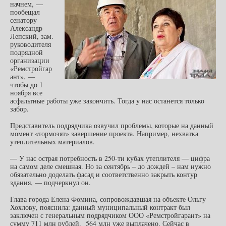
начнем, —
пообещал
сенатору
Александр
Лепский, зам.
руководителя
подрядной
организации
«Ремстройгар
ант», —
чтобы до 1
ноября все
асфальтные работы уже закончить. Тогда у нас останется только
забор.
Представитель подрядчика озвучил проблемы, которые на данный
момент «тормозят» завершение проекта. Например, нехватка
утеплительных материалов.
— У нас острая потребность в 250-ти кубах утеплителя — цифра
на самом деле смешная. Но за сентябрь – до дождей – нам нужно
обязательно доделать фасад и соответственно закрыть контур
здания, — подчеркнул он.
Глава города Елена Фомина, сопровождавшая на объекте Ольгу
Хохлову, пояснила: данный муниципальный контракт был
заключен с генеральным подрядчиком ООО «Ремстройгарант» на
сумму 711 млн рублей. 564 млн уже выплачено. Сейчас в