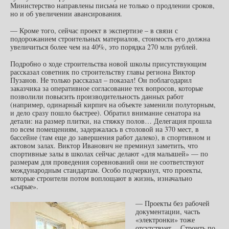
Министерство направлены письма не только о продлении сроков,
но и об увеличении авансирования.
— Кроме того, сейчас проект в экспертизе – в связи с
подорожанием строительных материалов, стоимость его должна
увеличиться более чем на 40%, это порядка 270 млн рублей.
Подробно о ходе строительства новой школы присутствующим
рассказал советник по строительству главы региона Виктор
Пузанов. Не только рассказал – показал! Он поблагодарил
заказчика за оперативное согласование тех вопросов, которые
позволили повысить производительность данных работ
(например, одинарный кирпич на объекте заменили полуторным,
и дело сразу пошло быстрее). Обратил внимание сенатора на
детали: на размер плитки, на стяжку полов… Делегация прошла
по всем помещениям, задержалась в столовой на 370 мест, в
бассейне (там еще до завершения работ далеко), в спортивном и
актовом залах. Виктор Иванович не преминул заметить, что
спортивные залы в школах сейчас делают «для малышей» — по
размерам для проведения соревнований они не соответствуют
международным стандартам. Особо подчеркнул, что проекты,
которые строители потом воплощают в жизнь, изначально
«сырые».
— Проекты без рабочей
документации, часть
«электронки» тоже
отсутствует… Строить по