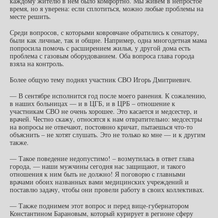
каждому жителю в нем было комфортно. Мы живем в непростое
время, но я уверена: если сплотиться, можно любые проблемы на
месте решить.
Среди вопросов, с которыми ковровчане обратились к сенатору,
были как личные, так и общие. Например, одна многодетная мама
попросила помочь с расширением жилья, у другой дома есть
проблема с газовым оборудованием. Оба вопроса глава города
взяла на контроль.
Более общую тему поднял участник СВО Игорь Дмитриевич.
— В сентябре исполнится год после моего ранения. К сожалению,
в наших больницах — и в ЦГБ, и в ЦРБ – отношение к
участникам СВО не очень хорошее. Это касается и медсестер, и
врачей. Честно скажу, относятся к нам отвратительно: медсестры
на вопросы не отвечают, постоянно кричат, пытаешься что-то
объяснить – не хотят слушать. Это не только ко мне — и к другим
также.
— Такое поведение недопустимо! – возмутилась в ответ глава
города, — наши мужчины сегодня нас защищают, и такого
отношения к ним быть не должно! Я поговорю с главными
врачами обоих названных вами медицинских учреждений и
поставлю задачу, чтобы они провели работу в своих коллективах.
— Также поднимем этот вопрос и перед вице-губернатором
Константином Барановым, который курирует в регионе сферу