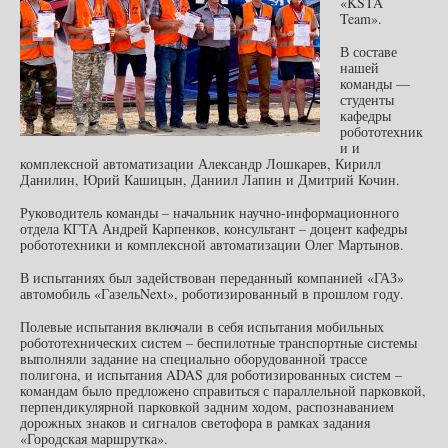
«KSTA
Team».
В составе
нашей
команды —
студенты
кафедры
робототехник
и и
комплексной автоматизации Александр Лошкарев, Кирилл
Данилин, Юрий Кашицын, Даниил Лапин и Дмитрий Кочин.
Руководитель команды – начальник научно-информационного
отдела КГТА Андрей Карпенков, консультант – доцент кафедры
робототехники и комплексной автоматизации Олег Мартынов.
В испытаниях был задействован переданный компанией «ГАЗ»
автомобиль «ГазельNext», роботизированный в прошлом году.
Полевые испытания включали в себя испытания мобильных
робототехнических систем – беспилотные транспортные системы
выполняли задание на специально оборудованной трассе
полигона, и испытания ADAS для роботизированных систем –
командам было предложено справиться с параллельной парковкой,
перпендикулярной парковкой задним ходом, распознаванием
дорожных знаков и сигналов светофора в рамках задания
«Городская маршрутка».