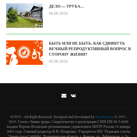
ДЕЛО — ТРУБА…
06.08.2026
БЫТЬ ИЛИ НЕ БЫТЬ: КАК СДВИНУТЬ
ВЕЧНЫЙ РЕПРОДУКТИВНЫЙ ВОПРОС В
СТОРОНУ ЖИЗНИ?
05.08.2026
@2019 - All Right Reserved. Designed and Developed by
PenciDesign
© 1917-
2019. Газета «Знамя труда» Свидетельство о регистрации СМИ ПИ № 5-0608
выдано Верхне-Волжским региональным управлением МПТР России 14 января
2003 года. Главный редактор И.В. Назаренко. Учредитель НП "Редакция газеты
"Знамя труда" 600901, Владимирская область, г. Ковров, ул. Либерецкая, д. 5а,