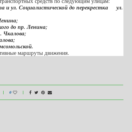
 транспортных средств по следующим улицам:
та и ул. Социалистической до перекрестка ул.
 Ленина;
кого до пр. Ленина;
л. Чкалова;
алова;
омсомольской.
нативные маршруты движения.
0