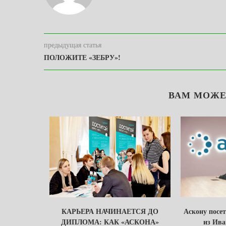
предыдущая статья
ПОЛОЖИТЕ «ЗЕБРУ»!
ВАМ МОЖЕ
У ЗЕМЛИ
КАРЬЕРА НАЧИНАЕТСЯ ДО
Аскону посе
ОЙ…
ДИПЛОМА: КАК «АСКОНА»
из Ива