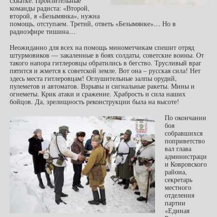
схватке. Пронзительные
команды радиста: «Второй,
второй, я «Безымянка», нужна
помощь, отступаем. Третий, ответь «Безымянке»… Но в
радиоэфире тишина…
Неожиданно для всех на помощь минометчикам спешит отряд
штурмовиков — закаленные в боях солдаты, советские воины. От
такого напора гитлеровцы обратились в бегство. Трусливый враг
пятится и жмется к советской земле. Вот она – русская сила! Нет
здесь места гитлеровцам! Оглушительные залпы орудий,
пулеметов и автоматов. Взрывы и сигнальные ракеты. Мины и
огнеметы. Крик атаки и сражение. Храбрость и сила наших
бойцов. Да, зрелищность реконструкции была на высоте!
По окончании
боя
собравшихся
поприветство
вал глава
администраци
и Ковровского
района,
секретарь
местного
отделения
партии
«Единая