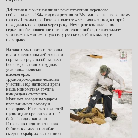
Действия и сюжетная линия реконструкции перенесла
собравшихся в 1944 год в окрестности Мурманска, к населенному
пункту Петсамо, р. Титовка, высоту «Безымянка», под которой
находилась переправа через реку. Немецкое командование,
серьезно обеспокоенное потерями своих войск, ставит задачу
уничтожить минометную силу русских, отбить высоту и
переправу.
На таких участках со стороны
врага в основном действовали
горные егеря, способные вести
боевые действия в трудных
условиях, включая
высокогорье,
труднопроходимые лесистые
участки. Под натиском врага
наша минометная группа
вынуждена отступить.
Мощным коварным ударом
враг занимает высоту и
переправу. На глазах зрителей
происходит кровопролитный
бой. Гвардии капитан
Генералов поднимает своих
бойцов в атаку и погибает
смертью храбрых в страшной