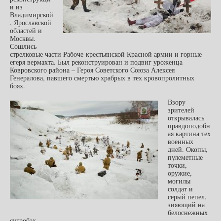
и из
Владимирской
, Ярославской
областей и
Москвы.
Сошлись
стрелковые части Рабоче-крестьянской Красной армии и горные
егеря вермахта. Был реконструирован и подвиг уроженца
Ковровского района – Героя Советского Союза Алексея
Генералова, павшего смертью храбрых в тех кровопролитных
боях.
Взору
зрителей
открывалась
правдоподобн
ая картина тех
военных
дней. Окопы,
пулеметные
точки,
оружие,
могилы
солдат и
серый пепел,
зияющий на
белоснежных
сугробах.