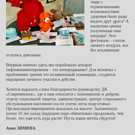
люди с
ограниченными
возможностями
здоровья были рады
видеть друг друга! А
насколько ценны
полученные ими
награды! Этот
фестиваль – глоток
свежего воздуха, все
без исключения
остались довольны.
Впервые именно здесь мы опробовали аппарат
тифлокомментировния – это непередаваемо! Для человека с
проблемами зрения это незаменимый помощник, создается
ощущение личного участия в действе.
Хочется выразить слова благодарности руководству ДК
«Современник», где к нам относятся с пониманием и добром;
отделу социальной защиты, администрации, центру социального
обслуживания населения (на их плечи легла подготовка).
Организация мероприятия оказалась на высоте. Заложенную
почти 10 лет назад традицию надо обязательно продолжать, тем
более, что нам есть куда расти! Пусть наши мечты сбудутся!
Анна ЗИМИНА.