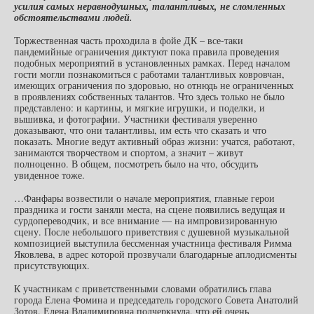
усилия самых неравнодушных, талантливых, не сломленных
обстоятельствами людей.
Торжественная часть проходила в фойе ДК – все-таки
пандемийные ограничения диктуют пока правила проведения
подобных мероприятий в установленных рамках. Перед началом
гости могли познакомиться с работами талантливых ковровчан,
имеющих ограничения по здоровью, но отнюдь не ограниченных
в проявлениях собственных талантов. Что здесь только не было
представлено: и картины, и мягкие игрушки, и поделки, и
вышивка, и фотографии. Участники фестиваля уверенно
доказывают, что они талантливы, им есть что сказать и что
показать. Многие ведут активный образ жизни: учатся, работают,
занимаются творчеством и спортом, а значит – живут
полноценно. В общем, посмотреть было на что, обсудить
увиденное тоже.
…Фанфары возвестили о начале мероприятия, главные герои
праздника и гости заняли места, на сцене появились ведущая и
сурдопереводчик, и все внимание — на импровизированную
сцену. После небольшого приветствия с душевной музыкальной
композицией выступила бессменная участница фестиваля Римма
Яковлева, в адрес которой прозвучали благодарные аплодисменты
присутствующих.
К участникам с приветственными словами обратились глава
города Елена Фомина и председатель городского Совета Анатолий
Зотов. Елена Владимировна подчеркнула, что ей очень