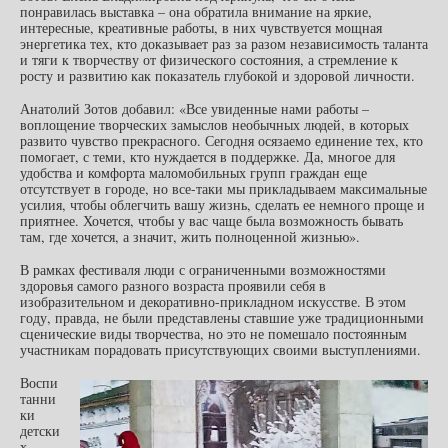
понравилась выставка – она обратила внимание на яркие,
интересные, креативные работы, в них чувствуется мощная
энергетика тех, кто доказывает раз за разом независимость таланта
и тяги к творчеству от физического состояния, а стремление к
росту и развитию как показатель глубокой и здоровой личности.
Анатолий Зотов добавил: «Все увиденные нами работы –
воплощение творческих замыслов необычных людей, в которых
развито чувство прекрасного. Сегодня осязаемо единение тех, кто
помогает, с теми, кто нуждается в поддержке. Да, многое для
удобства и комфорта маломобильных групп граждан еще
отсутствует в городе, но все-таки мы прикладываем максимальные
усилия, чтобы облегчить вашу жизнь, сделать ее немного проще и
приятнее. Хочется, чтобы у вас чаще была возможность бывать
там, где хочется, а значит, жить полноценной жизнью».
В рамках фестиваля люди с ограниченными возможностями
здоровья самого разного возраста проявили себя в
изобразительном и декоративно-прикладном искусстве. В этом
году, правда, не были представлены ставшие уже традиционными
сценические виды творчества, но это не помешало постоянным
участникам порадовать присутствующих своими выступлениями.
Воспи
танни
ки
детски
х