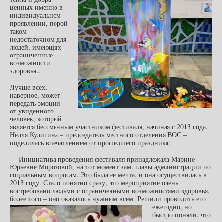
ценных именно в
индивидуальном
проявлении, порой
таком
недостаточном для
людей, имеющих
ограниченные
возможности
здоровья…
Лучше всех,
наверное, может
передать эмоции
от увиденного
человек, который
является бессменным участником фестиваля, начиная с 2013 года.
Нелля Кулигина – председатель местного отделения ВОС –
поделилась впечатлением от прошедшего праздника:
— Инициатива проведения фестиваля принадлежала Марине
Юрьевне Морозовой, на тот момент зам. главы администрации по
социальным вопросам. Это была ее мечта, и она осуществилась в
2013 году. Стало понятно сразу, что мероприятие очень
востребовано людьми с ограниченными возможностями здоровья,
более того – оно оказалось нужным всем.
Решили проводить его
ежегодно, но
быстро поняли, что