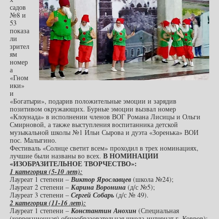
садов
№8 и
53
показа
ли
зрител
ям
номер
а
«Гном
ики»
и
«Богатыри», подарив положительные эмоции и зарядив
позитивом окружающих. Бурные эмоции вызвал номер
«Клоунада» в исполнении членов ВОГ Романа Лисицы и Ольги
Смирновой, а также выступления воспитанника детской
музыкальной школы №1 Ильи Сырова и дуэта «Зоренька» ВОИ
пос. Малыгино.
Фестиваль «Солнце светит всем» проходил в трех номинациях,
В НОМИНАЦИИ
лучшие были названы во всех.
«ИЗОБРАЗИТЕЛЬНОЕ ТВОРЧЕСТВО»:
1 категория (5-10 лет):
Лауреат 1 степени –
Виктор Ярославцев
(школа №24);
Лауреат 2 степени –
Карина Воронина
(д/с №5);
Лауреат 3 степени –
Сергей Собарь
(д/с № 49).
2 категория (11-16 лет):
Лауреат 1 степени –
Константин Анохин
(Специальная
(коррекционная) общеобразовательная школа-интернат г. Ковров);