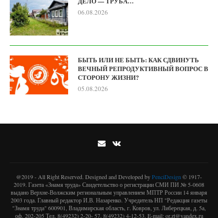
ДЕЛО — ТРУБА…
06.08.2026
БЫТЬ ИЛИ НЕ БЫТЬ: КАК СДВИНУТЬ
ВЕЧНЫЙ РЕПРОДУКТИВНЫЙ ВОПРОС В
СТОРОНУ ЖИЗНИ?
05.08.2026
@2019 - All Right Reserved. Designed and Developed by
PenciDesign
© 1917-
2019. Газета «Знамя труда» Свидетельство о регистрации СМИ ПИ № 5-0608
выдано Верхне-Волжским региональным управлением МПТР России 14 января
2003 года. Главный редактор И.В. Назаренко. Учредитель НП "Редакция газеты
"Знамя труда" 600901, Владимирская область, г. Ковров, ул. Либерецкая, д. 5а,
оф. 202-205 Тел. 8(49232) 2-20- 57, 8(49232) 4-12-53. E-mail: or.zt@yandex.ru