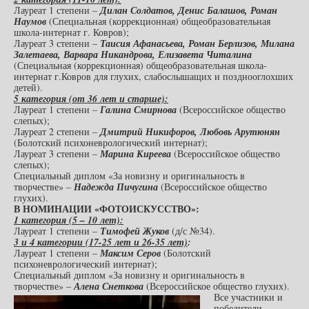
Лауреат 1 степени –
Дилан Солдатов, Денис Балашов, Роман
Наумов
(Специальная (коррекционная) общеобразовательная
школа-интернат г. Ковров);
Лауреат 3 степени –
Таисия Афанасьева, Роман Берлизов, Милана
Залетаева, Варвара Никандрова, Елизавета Читалина
(Специальная (коррекционная) общеобразовательная школа-
интернат г.Ковров для глухих, слабослышащих и позднооглохших
детей).
5 категория (от 36 лет и старше):
Лауреат 1 степени –
Галина Смирнова
(Всероссийское общество
слепых);
Лауреат 2 степени –
Дмитрий Никифоров, Любовь Арутюнян
(Болотский психоневрологический интернат);
Лауреат 3 степени –
Марина Киреева
(Всероссийское общество
слепых);
Специальный диплом «За новизну и оригинальность в
творчестве» –
Надежда Пичугина
(Всероссийское общество
глухих).
В НОМИНАЦИИ «ФОТОИСКУССТВО»:
1 категория (5 – 10 лет):
Лауреат 1 степени –
Тимофей Жуков
(д/с №34).
3 и 4 категории (17-25 лет и 26-35 лет)
:
Лауреат 1 степени –
Максим Серов
(Болотский
психоневрологический интернат);
Специальный диплом «За новизну и оригинальность в
творчестве» –
Алена Снеткова
(Всероссийское общество глухих).
Все участники и
победители