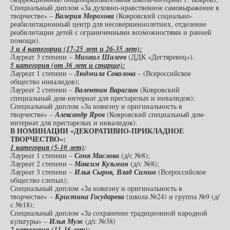
Специальный диплом «За духовно-нравственное самовыражение в
творчестве» –
Валерия Морохова
(Ковровский социально-
реабилитационный центр для несовершеннолетних, отделение
реабилитации детей с ограниченными возможностями и ранней
помощи).
3 и 4 категории (17-25 лет и 26-35 лет):
Лауреат 3 степени –
Михаил Шалеев
(ДДК «Дегтяревец»).
5 категория (от 36 лет и старше):
Лауреат 1 степени –
Людмила Соколова
– (Всероссийское
общество инвалидов);
Лауреат 2 степени –
Валентин Варагзин
(Ковровский
специальный дом-интернат для престарелых и инвалидов);
Специальный диплом «За новизну и оригинальность в
творчестве» –
Александр Яров
(Ковровский специальный дом-
интернат для престарелых и инвалидов).
В НОМИНАЦИИ «ДЕКОРАТИВНО-ПРИКЛАДНОЕ
ТВОРЧЕСТВО»:
1 категория (5-10 лет)
:
Лауреат 1 степени –
Соня Маслова
(д/с №8);
Лауреат 2 степени –
Максим Кузьмин
(д/с №8);
Лауреат 3 степени –
Илья Сыров, Влад Симин
(Всероссийское
общество слепых);
Специальный диплом «За новизну и оригинальность в
творчестве» –
Кристина Государева
(школа №24) и группа №9 (д/
с №18);
Специальный диплом «За сохранение традиционной народной
культуры» –
Илья Муж
(д/с №38)
2 категория (11-16 лет):