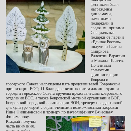
фестиваля были
награждены
дипломами,
памятными
подарками и
сладкими призами.
Специальные
подарки от партии
«Единая Россия»
получили Галина
Смирнова,
Валентин Варагзин
и Михаил Шалеев.
Почетными
грамотами
администрации
Коврова и
городского Совета награждены пять представителей Ковровской
организации ВОС; 11 Благодарственных писем администрации
города и городского Совета вручены представителям ковровского
отделения ВОС, а также Ковровской местной организации ВОГ,
Ковровской городской организации ВОИ, тренеру по адаптивной
физкультуре людей с ограниченными возможностями здоровья
Инне Филимоновой и тренеру по пауэрлифтингу Вячеславу
Филимонову.
Каждый получил
часть внимания,
тепла и добра –