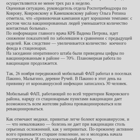
осуществляются не менее трех раз в неделю.
Оценивая ситуацию, руководитель отдела Роспотребнадзора по
Коврову, Ковровскому и Камешковскому району Ольга Репина
отметила, что «прививочная кампания идет хорошими темпами: с
ростом числа вакцинированных людей уменьшается количество
контактных больных».
По информации главного врача КРБ Вадима Петрова, идет
снижение показателей по заболевшим в сравнении с предыдущей
неделей. Как следствие — увеличивается количество коечного
фонда в стационарах.
На заседании оперативного штаба были приведены цифры по
вакцинированным в районе — 70%. Планомерная работа по
вакцинации продолжается.
Так, 26 ноября передвижной мобильный ФАП работал в поселках
Пакино, Малыгино, деревне Ручей. В Пакино в этот день на
прививку от коронавирусной инфекции записалось 30 человек.
Мобильный ФАП, работающий по всей территории Ковровского
района, наряду со стационарным пунктами вакцинации дает
возможность всем жителям района провакцинироваться или
ревакцинироваться.
Как отмечают медики, привитые легче болеют коронавирусом, и
— что немаловажно — болезнь не дает при вакцинации столь
серьезных осложнений, как у непривитых. По-прежнему активнее
всего прививается старшее поколение, но и молодежь начала
подтягиваться. И это положительный фактор.