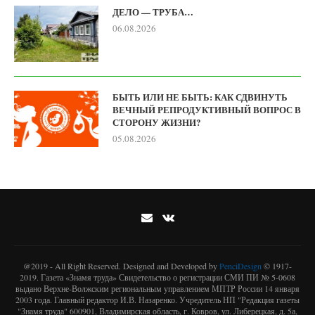
ДЕЛО — ТРУБА…
06.08.2026
БЫТЬ ИЛИ НЕ БЫТЬ: КАК СДВИНУТЬ
ВЕЧНЫЙ РЕПРОДУКТИВНЫЙ ВОПРОС В
СТОРОНУ ЖИЗНИ?
05.08.2026
@2019 - All Right Reserved. Designed and Developed by
PenciDesign
© 1917-
2019. Газета «Знамя труда» Свидетельство о регистрации СМИ ПИ № 5-0608
выдано Верхне-Волжским региональным управлением МПТР России 14 января
2003 года. Главный редактор И.В. Назаренко. Учредитель НП "Редакция газеты
"Знамя труда" 600901, Владимирская область, г. Ковров, ул. Либерецкая, д. 5а,