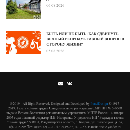
06.08.2026
БЫТЬ ИЛИ НЕ БЫТЬ: КАК СДВИНУТЬ
ВЕЧНЫЙ РЕПРОДУКТИВНЫЙ ВОПРОС В
СТОРОНУ ЖИЗНИ?
05.08.2026
@2019 - All Right Reserved. Designed and Developed by
PenciDesign
© 1917-
2019. Газета «Знамя труда» Свидетельство о регистрации СМИ ПИ № 5-0608
выдано Верхне-Волжским региональным управлением МПТР России 14 января
2003 года. Главный редактор И.В. Назаренко. Учредитель НП "Редакция газеты
"Знамя труда" 600901, Владимирская область, г. Ковров, ул. Либерецкая, д. 5а,
оф. 202-205 Тел. 8(49232) 2-20- 57, 8(49232) 4-12-53. E-mail: or.zt@yandex.ru