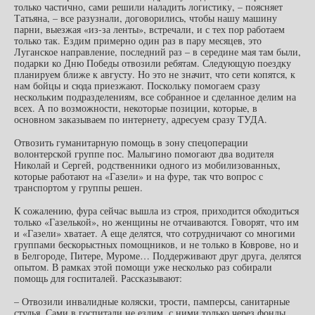
только частично, сами решили наладить логистику, – поясняет
Татьяна, – все разузнали, договорились, чтобы нашу машину
парни, выезжая «из-за ленты», встречали, и с тех пор работаем
только так. Ездим примерно один раз в пару месяцев, это
Луганское направление, последний раз – в середине мая там были,
подарки ко Дню Победы отвозили ребятам. Следующую поездку
планируем ближе к августу. Но это не значит, что сети копятся, к
нам бойцы и сюда приезжают. Поскольку помогаем сразу
нескольким подразделениям, все собранное и сделанное делим на
всех. А по возможности, некоторые позиции, которые, в
основном заказываем по интернету, адресуем сразу ТУДА.
Отвозить гуманитарную помощь в зону спецоперации
волонтерской группе пос. Малыгино помогают два водителя
Николай и Сергей, родственники одного из мобилизованных,
которые работают на «Газели» и на фуре, так что вопрос с
транспортом у группы решен.
К сожалению, фура сейчас вышла из строя, приходится обходиться
только «Газелькой», но женщины не отчаиваются. Говорят, что им
и «Газели» хватает. А еще делятся, что сотрудничают со многими
группами бескорыстных помощников, и не только в Коврове, но и
в Белгороде, Питере, Муроме… Поддерживают друг друга, делятся
опытом. В рамках этой помощи уже несколько раз собирали
помощь для госпиталей. Рассказывают:
– Отвозили инвалидные коляски, трости, памперсы, санитарные
стулья. Сами в госпитали не ездим, с ними только через фонды