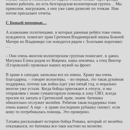
можно работать, но есть белгородская волонтерская группа… Мы
привозим, выгружаем, а они уже сами развозят по точкам. Нам
потом присылают отчеты.
С Божьей помощью…
А влажными полотенцами, в которых раненые ребята тоже очень
нуждаются, помогает храм Сретения Владимирской иконы Божией
Матери во Владимире (он находится рядом с Золотыми воротами)
…
– Они очень многим волонтерским группам помогают, и давно.
Матушка Елена родом из Коврова, наша землячка, а отец Виктор
(Егоровский) провожал наших мужей на фронт.
В храме в синодик записаны все их имена. Храму мы очень
благодарны, – говорят волонтеры, – во-первых, это такая духовная
поддержка, потому как война идет уже пятый год, и морально
многие уже устали. Когда бойцы приезжают в отпуск, и мы
отправляем с ними гуманитарную помощь в зону СВО, всегда
просим их заехать в Сретенский храм, знаем: батюшка
обязательно отслужит молебен. Ребятам такая поддержка тоже
очень важна! А еще – в храме последнюю рубашку снимут, если
кому-то потребовалась помощь. Это проверено.
Татьяна рассказывает историю бойца Романа, который от молебна
отказывался, но батюшка все-таки настоял на молитве.