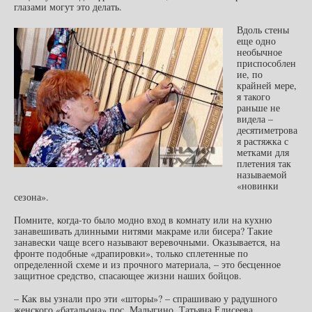
глазами могут это делать.
Вдоль стены
еще одно
необычное
приспособлен
ие, по
крайней мере,
я такого
раньше не
видела –
десятиметрова
я растяжка с
метками для
плетения так
называемой
«новинки
сезона».
Помните, когда-то было модно вход в комнату или на кухню
занавешивать длинными нитями макраме или бисера? Такие
занавески чаще всего называют веревочными. Оказывается, на
фронте подобные «драпировки», только сплетенные по
определенной схеме и из прочного материала, – это бесценное
защитное средство, спасающее жизни наших бойцов.
– Как вы узнали про эти «шторы»? – спрашиваю у радушного
женского «батальона» пос. Малыгино. Татьяна Елисеева,