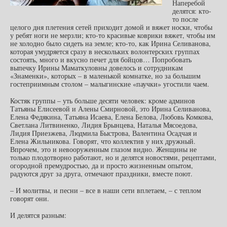
Наперебой
делятся: кто-
то после
целого дня плетения сетей приходит домой и вяжет носки, чтобы
у ребят ноги не мерзли; кто-то красивые коврики вяжет, чтобы им
не холодно было сидеть на земле; кто-то, как Ирина Селиванова,
которая умудряется сразу в нескольких волонтерских группах
состоять, много и вкусно печет для бойцов… Попробовать
выпечку Ирины Маматкуловны довелось и сотрудникам
«Знаменки», которых – в маленькой комнатке, но за большим
гостеприимным столом – малыгинские «паучки» угостили чаем.
Костяк группы – уть больше десяти человек: кроме админов
Татьяны Елисеевой и Алены Смирновой, это Ирина Селиванова,
Елена Федякина, Татьяна Исаева, Елена Белова, Любовь Комкова,
Светлана Литвиненко, Лидия Брынцева, Наталья Мясоедова,
Лидия Приезжева, Людмила Быстрова, Валентина Осадчая и
Елена Жильникова. Говорят, что коллектив у них дружный.
Впрочем, это и невооруженным глазом видно. Женщины не
только плодотворно работают, но и делятся новостями, рецептами,
огородной премудростью, да и просто жизненным опытом,
радуются друг за друга, отмечают праздники, вместе поют.
– И молитвы, и песни – все в наши сети вплетаем, – с теплом
говорят они.
И делятся разным: