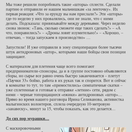
Мы тоже решили попробовать такие «шторы» сплести. Сделали
партию и отправили ее нашим мальчишкам «за ленточку». Их
первая реакция: «Что за ерунду вы нам прислали?» Эти «шторы»
где-то неделю у них провалялись, они не знали, что с ними
делать. Подсказала: привязывайте между деревьями. Через неделю
снова звонок: «Тань, сколько сможете еще таких сделать?» – «А
что, понравились?» – «Дроны ловят изумительно!» – «Хорошо, –
отвечаю, – тогда запускаем в производство» …
Запустили! И уже отправили в зону спецоперации более тысячи
штук антидроновых «штор», которыми наши бойцы свои позиции
защищают.
С материалом для плетения чаще всего помогают
предприниматели-спонсоры, да и в группе постоянно объявляются
сборы, но сырье все равно очень быстро заканчивается – плетут
«Паучки 33» бойко, работа в их руках так и спорится. Вот и сейчас
в комнатке то тут, то там «примостились» симпатичные скатки –
уже сплетенные и готовые к отправке «летние» сети, рядом с
ними – черные топорщащиеся «ежики» антидроновых «штор»…
Прямо во время нашего разговора Ирина Селиванова, активистка
малыгинских волонтеров, сплела очередную 10-метровую
«занавеску», минут за 15, чтобы показать, как это делается…
До сих пор мурашки…
С маскировочными