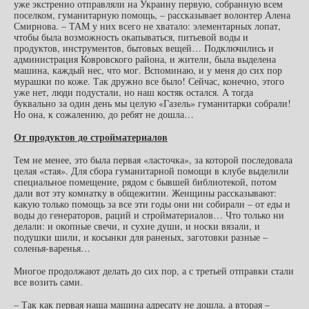
уже экстренно отправляли на Украину первую, собранную всем
поселком, гуманитарную помощь, – рассказывает волонтер Алена
Смирнова. – ТАМ у них всего не хватало: элементарных лопат,
чтобы была возможность окапываться, питьевой воды и
продуктов, инструментов, бытовых вещей… Подключились и
администрация Ковровского района, и жители, была выделена
машина, каждый нес, что мог. Вспоминаю, и у меня до сих пор
мурашки по коже. Так дружно все было! Сейчас, конечно, этого
уже нет, люди подустали, но наш костяк остался. А тогда
буквально за один день мы целую «Газель» гуманитарки собрали!
Но она, к сожалению, до ребят не дошла…
От продуктов до стройматериалов
Тем не менее, это была первая «ласточка», за которой последовала
целая «стая». Для сбора гуманитарной помощи в клубе выделили
специальное помещение, рядом с бывшей библиотекой, потом
дали вот эту комнатку в общежитии. Женщины рассказывают:
какую только помощь за все эти годы они ни собирали – от еды и
воды до генераторов, раций и стройматериалов… Что только ни
делали: и окопные свечи, и сухие души, и носки вязали, и
подушки шили, и косынки для раненых, заготовки разные –
соленья-варенья…
Многое продолжают делать до сих пор, а с третьей отправки стали
все возить сами.
– Так как первая наша машина адресату не дошла, а вторая –