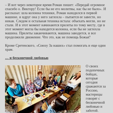
– И вот через некоторое время Роман пишет: «Передай огромное
спасибо о. Виктору! Если бы не его молитвы, нас бы не было». И
рассказал: шла колонна техники, Роман находился в первой
машине, и вдруг она у него заглохла – пытается ее завести, но
никак. Следом и остальная техника встала: объехать могли, но не
стали. И в этот момент начинаются прилеты по тому месту, где в
этот момент могла бы находится колонна, если бы не заглохла
машина. Прилеты заканчиваются, машина заводится, и все
продолжили движение. Что это, как не помощь Божья?
Кроме Сретенского, «Союзу За наших» стал помогать и еще один
храм.
… и бесконечной любовью
О своих
подопечных
бойцах,
которые
сегодня
сражаются за
Россию,
мастерицы
говорят с
бесконечной
любовью и
заботой.