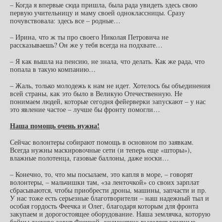
– Когда я впервые сюда пришла, была рада увидеть здесь свою
первую учительницу и маму своей одноклассницы. Сразу
почувствовала: здесь все – родные…
– Ирина, что ж ты про своего Николая Петровича не
рассказываешь? Он же у тебя всегда на подхвате…
– Я как вышла на пенсию, не знала, что делать. Как же рада, что
попала в такую компанию…
– Жаль, только молодежь к нам не идет. Хотелось бы объединения
всей страны, как это было в Великую Отечественную. Не
понимаем людей, которые сегодня фейерверки запускают – у нас
это явление частое – лучше бы фронту помогли…
Наша помощь очень нужна!
Сейчас волонтеры собирают помощь в основном по заявкам.
Всегда нужны маскировочные сети (и теперь еще «шторы»),
влажные полотенца, газовые баллоны, даже носки…
– Конечно, то, что мы посылаем, это капля в море, – говорят
волонтеры, – мальчишки там, «за ленточкой» со своих зарплат
сбрасываются, чтобы приобрести дроны, машины, запчасти и пр.
У нас тоже есть серьезные благотворители – наш надежный тыл и
особая гордость Феечка и Олег, благодаря которым для фронта
закупаем и дорогостоящее оборудование. Наша землячка, которую
бойцы ласково зовут Феечкой, ежемесячно выделяет крупные