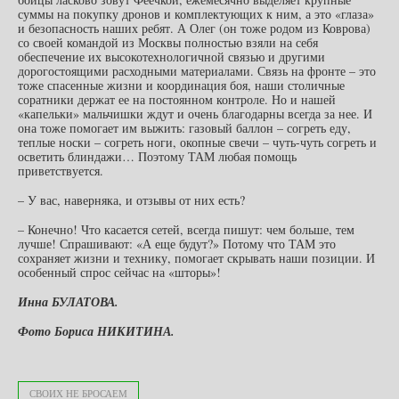
суммы на покупку дронов и комплектующих к ним, а это «глаза»
и безопасность наших ребят. А Олег (он тоже родом из Коврова)
со своей командой из Москвы полностью взяли на себя
обеспечение их высокотехнологичной связью и другими
дорогостоящими расходными материалами. Связь на фронте – это
тоже спасенные жизни и координация боя, наши столичные
соратники держат ее на постоянном контроле. Но и нашей
«капельки» мальчишки ждут и очень благодарны всегда за нее. И
она тоже помогает им выжить: газовый баллон – согреть еду,
теплые носки – согреть ноги, окопные свечи – чуть-чуть согреть и
осветить блиндажи… Поэтому ТАМ любая помощь
приветствуется.
– У вас, наверняка, и отзывы от них есть?
– Конечно! Что касается сетей, всегда пишут: чем больше, тем
лучше! Спрашивают: «А еще будут?» Потому что ТАМ это
сохраняет жизни и технику, помогает скрывать наши позиции. И
особенный спрос сейчас на «шторы»!
Инна БУЛАТОВА.
Фото Бориса НИКИТИНА.
СВОИХ НЕ БРОСАЕМ