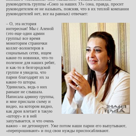
руководитель группы «Союз за наших 33» (она, правда, просит
руководителем ее не называть, поясняя, что в их теплой компании
руководителей нет, все на равных) отвечает:
– О, эта история
интересная! Мы с Аленой
(это еще один админ
группы) все время
мониторим странички
коллег-волонтеров в
социальных сетях, ищем
какие-то новинки, что-то
полезное для наших ребят,
и как-то в белгородской
группе я увидела, что
парни благодарят их за
какие-то шторы.
Удивилась, ведь о них
раньше не слышала.
Написала админу группы,
и мне прислали схему и
видео, на котором видно,
как дрон влетает в такую
«штору» и в ней
запутывается, и что очень
важно – не детонирует. Уже потом наши парни его выпутывают,
«перепрошивают» и под свои нужды приспосабливают.