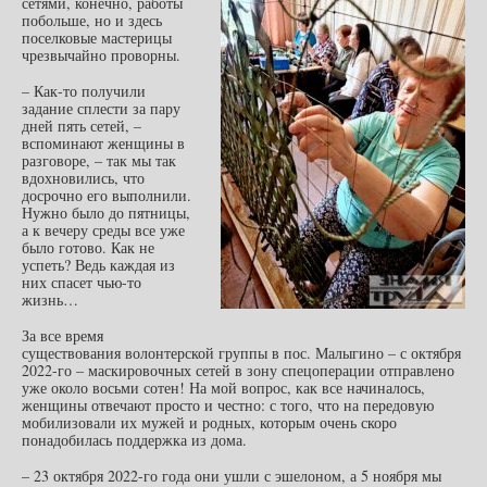
сетями, конечно, работы
побольше, но и здесь
поселковые мастерицы
чрезвычайно проворны.
– Как-то получили
задание сплести за пару
дней пять сетей, –
вспоминают женщины в
разговоре, – так мы так
вдохновились, что
досрочно его выполнили.
Нужно было до пятницы,
а к вечеру среды все уже
было готово. Как не
успеть? Ведь каждая из
них спасет чью-то
жизнь…
За все время
существования волонтерской группы в пос. Малыгино – с октября
2022-го – маскировочных сетей в зону спецоперации отправлено
уже около восьми сотен! На мой вопрос, как все начиналось,
женщины отвечают просто и честно: с того, что на передовую
мобилизовали их мужей и родных, которым очень скоро
понадобилась поддержка из дома.
– 23 октября 2022-го года они ушли с эшелоном, а 5 ноября мы