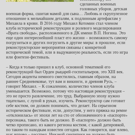
сделанных военных
головных уборов, детская
военная форма, сшитая мамой для сына… Любовь и скрупулезное
отношение к мельчайшим деталям, к подлинным артефактам у
Михаила в крови. В 2016 году Михаил Котомин стал членом
клуба исторической реконструкции и ролевого моделирования
«Врата свободы», расположенного в ДК имени В.П. Ногина. Это
еще один интереснейший пласт его жизни – возможность самому
погрузиться и других погрузить в другие миры: в прошлое, если
реконструкторские мероприятия связаны с конкретной
исторической темой, или в выдуманную реальность, если это игра
или фэнтези-фестиваль.
– Когда я только пришел в клуб, основной тематикой его
реконструкций был Орден рыцарей-госпитальеров, это XIII век.
Сегодня акценты немного сместились, главным образом, на
раннее Средневековье, тут вам и викинги, и древняя Русь, –
говорит Михаил. – К сожалению, количество членов клуба
уменьшается. Возможно, потому что настоящая реконструкция –
это не просто развлечение, это труд. Выбранную эпоху нужно
тщательно, с лупой в руках, изучить. Реконструктор сам готовит
себе костюм, он должен понимать, что делает. На серьезном
историческом фестивале, если, допустим, у него пряжка на ремне
«отклонилась» от эпохи лет на сто от обозначенного в «паспорте»
персонажа, такого быть не должно. В «паспорте» должно быть
четко прописано, из какого региона костюм, с какой датировкой,
по таким-то находкам известен сегодня. Как говорится, шаг влево,
шаг вправо – расстрел. Никакой синтетики не должно быть,