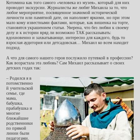
Котомина как того самого «человека из музея», который для них
проводит экскурсии. Журналисты же любят Михаила за то, что
любое мероприятие, посвященное значимой исторической
личности или памятной дате, он наполняет яркими, но при этом
мало кому известными фактами, которые, как вишенка на торте,
становятся украшением статьи. Уверена, что без любви к своему
делу и к истории вряд ли возможно ТАК рассказывать:
вдохновенно и захватывающе, интересно для каждого, будь то
взрослая аудитория или детсадовская… Михаил ко всем находит
подход.
А что для самого нашего героя послужило путевкой в профессию?
Как возрастала эта любовь? Сам Михаил рассказывает о своих
детских годах так:
– Родился я в
потомственно
й учительской
семье, где
мама,
бабушка,
прабабушка и
многие
ближайшие
родственники
по прямой
линии были
педагогами.