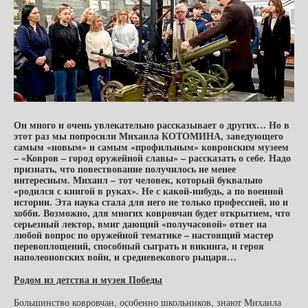
Он много и очень увлекательно рассказывает о других… Но в
этот раз мы попросили Михаила КОТОМИНА, заведующего
самым «новым» и самым «профильным» ковровским музеем
– «Ковров – город оружейной славы» – рассказать о себе. Надо
признать, что повествование получилось не менее
интересным. Михаил – тот человек, который буквально
«родился с книгой в руках». Не с какой-нибудь, а по военной
истории. Эта наука стала для него не только профессией, но и
хобби. Возможно, для многих ковровчан будет открытием, что
серьезный лектор, вмиг дающий «получасовой» ответ на
любой вопрос по оружейной тематике – настоящий мастер
перевоплощений, способный сыграть и викинга, и героя
наполеоновских войн, и средневекового рыцаря…
Родом из детства и музея Победы
Большинство ковровчан, особенно школьников, знают Михаила