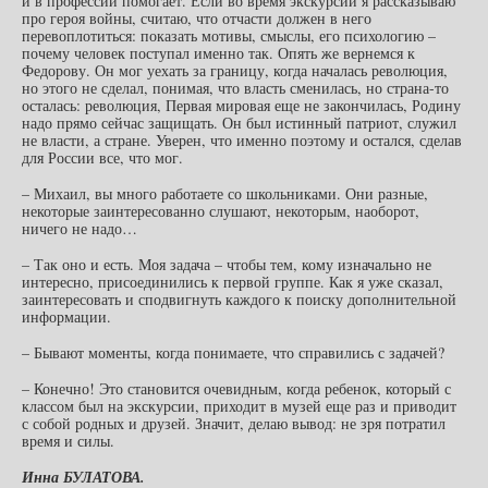
и в профессии помогает. Если во время экскурсии я рассказываю
про героя войны, считаю, что отчасти должен в него
перевоплотиться: показать мотивы, смыслы, его психологию –
почему человек поступал именно так. Опять же вернемся к
Федорову. Он мог уехать за границу, когда началась революция,
но этого не сделал, понимая, что власть сменилась, но страна-то
осталась: революция, Первая мировая еще не закончилась, Родину
надо прямо сейчас защищать. Он был истинный патриот, служил
не власти, а стране. Уверен, что именно поэтому и остался, сделав
для России все, что мог.
– Михаил, вы много работаете со школьниками. Они разные,
некоторые заинтересованно слушают, некоторым, наоборот,
ничего не надо…
– Так оно и есть. Моя задача – чтобы тем, кому изначально не
интересно, присоединились к первой группе. Как я уже сказал,
заинтересовать и сподвигнуть каждого к поиску дополнительной
информации.
– Бывают моменты, когда понимаете, что справились с задачей?
– Конечно! Это становится очевидным, когда ребенок, который с
классом был на экскурсии, приходит в музей еще раз и приводит
с собой родных и друзей. Значит, делаю вывод: не зря потратил
время и силы.
Инна БУЛАТОВА.