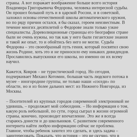
страны. А вот поражает воображение больше всего история
Владимира Григорьевича Федорова, человека интересной судьбы.
Он прошел большой путь и в царской России, и в советской,
заложил основы отечественной школы автоматического оружия,
но по ряду причин остался, я бы сказал, героем неизвестным. В
течение многих десятилетий о Федорове знали только узкие
специалисты. Дореволюционные страницы его биографии стране
были не очень нужны, но так как у него были гигантские знания
и такой же опыт, то и обойтись без него не могли. Судьба
Федорова – это своеобразный путь гения, который посвятил свою
жизнь Родине, хоть это и не приносило ему никаких дивидендов.
Прославились выпускники его школы, но именно он их всему
научил.
Кажется, Ковров – не туристический город. Но сегодня,
подчеркивает Михаил Котомин, большая часть людского потока в
музее – иногородние группы, не только наши «соседи» по
области, но и из более дальних мест: из Нижнего Новгорода, из
Москвы.
– Посетителей из крупных городов современной электроникой не
удивишь, – продолжает мой собеседник. – Но информация о том,
какую роль небольшой, по сути, город сыграл в жизни огромной
страны, конечно, производит впечатление. Это же я всегда
стараюсь донести и до школьников. С развитием современного
интернета найти любую информацию сейчас не проблема.
Главное, чтобы ребенок захотел это сделать, и здесь задача –
заинтересовать. Показать, что история – это не скучно, что в