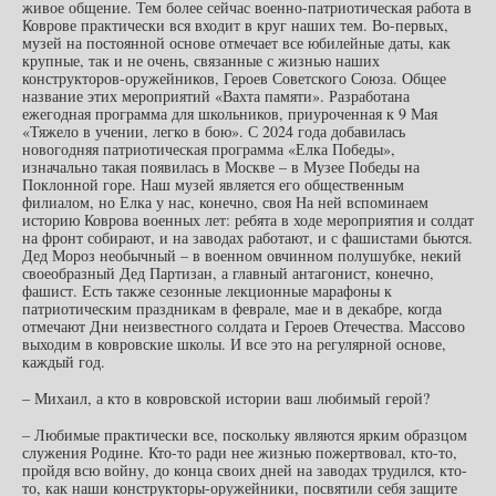
живое общение. Тем более сейчас военно-патриотическая работа в
Коврове практически вся входит в круг наших тем. Во-первых,
музей на постоянной основе отмечает все юбилейные даты, как
крупные, так и не очень, связанные с жизнью наших
конструкторов-оружейников, Героев Советского Союза. Общее
название этих мероприятий «Вахта памяти». Разработана
ежегодная программа для школьников, приуроченная к 9 Мая
«Тяжело в учении, легко в бою». С 2024 года добавилась
новогодняя патриотическая программа «Елка Победы»,
изначально такая появилась в Москве – в Музее Победы на
Поклонной горе. Наш музей является его общественным
филиалом, но Елка у нас, конечно, своя На ней вспоминаем
историю Коврова военных лет: ребята в ходе мероприятия и солдат
на фронт собирают, и на заводах работают, и с фашистами бьются.
Дед Мороз необычный – в военном овчинном полушубке, некий
своеобразный Дед Партизан, а главный антагонист, конечно,
фашист. Есть также сезонные лекционные марафоны к
патриотическим праздникам в феврале, мае и в декабре, когда
отмечают Дни неизвестного солдата и Героев Отечества. Массово
выходим в ковровские школы. И все это на регулярной основе,
каждый год.
– Михаил, а кто в ковровской истории ваш любимый герой?
– Любимые практически все, поскольку являются ярким образцом
служения Родине. Кто-то ради нее жизнью пожертвовал, кто-то,
пройдя всю войну, до конца своих дней на заводах трудился, кто-
то, как наши конструкторы-оружейники, посвятили себя защите