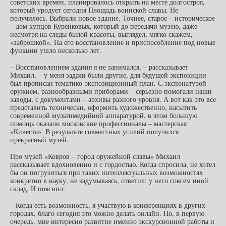
советских времен, планировалось открыть на месте долгостроя,
который уродует сегодня Площадь воинской славы. Не
получилось. Выбрали новое здание. Точнее, старое – историческое
– дом купцов Куренковых, который до передачи музею, даже
несмотря на следы былой красоты, выглядел, мягко скажем,
«заброшкой». На его восстановление и приспособление под новые
функции ушло несколько лет.
– Восстановлением здания я не занимался, – рассказывает
Михаил, – у меня задачи были другие, для будущей экспозиции
был прописан тематико-экспозиционный план. С экспонатурой –
оружием, разнообразными приборами – серьезно помогали наши
заводы, с документами – архивы разного уровня. А вот как это все
представить технически, оформить художественно, насытить
современной мультимедийной аппаратурой, в этом большую
помощь оказали московские профессионалы – мастерская
«Кивеста». В результате совместных усилий получился
прекрасный музей.
Про музей «Ковров – город оружейной славы» Михаил
рассказывает вдохновенно и с гордостью. Когда спросила, не хотел
бы он погрузиться при таких интеллектуальных возможностях
конкретно в науку, не задумываясь, ответил: у него совсем иной
склад. И пояснил:
– Когда есть возможность, я участвую в конференциях в других
городах, благо сегодня это можно делать онлайн. Но, в первую
очередь, мне интересно развитие именно экскурсионной работы и