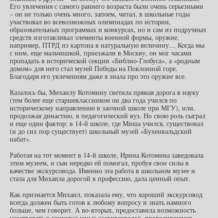
Его увлечения с самого раннего возраста были очень серьезными
– он не только очень много, запоем, читал, в школьные годы
участвовал во всевозможных олимпиадах по истории,
образовательных программах и конкурсах, но и сам из подручных
средств изготавливал элементы военной формы, оружие,
например, ПТРД из картона в натуральную величину… Когда мы
с ним, еще мальчишкой, приезжали в Москву, он мог часами
пропадать в исторической секции «Библио-Глобуса», а «родным
домом» для него стал музей Победы на Поклонной горе.
Благодаря его увлечениям даже я знала про это оружие все.
Казалось бы, Михаилу Котомину светила прямая дорога в науку
(тем более еще старшеклассником он два года учился по
историческому направлению в заочной школе при МГУ), или,
продолжая династию, в педагогический вуз. Но свою роль сыграл
и еще один фактор: в 14-й школе, где Миша учился, существовал
(и до сих пор существует) школьный музей «Бухенвальдский
набат».
Работая на тот момент в 14-й школе, Ирина Котомина заведовала
этим музеем, и сын нередко ей помогал, пробуя свои силы в
качестве экскурсовода. Именно эта работа в школьном музее и
стала для Михаила дорогой в профессию, дала ценный опыт.
Как признается Михаил, показала ему, что хороший экскурсовод
всегда должен быть готов к любому вопросу и знать намного
больше, чем говорит. А во-вторых, предоставила возможность
участвовать в конкурсе юных экскурсоводов, проводившемся