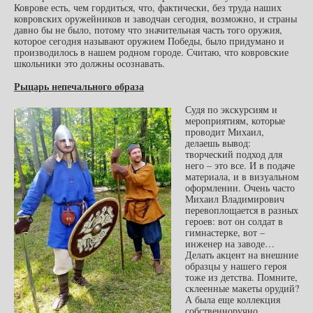
Коврове есть, чем гордиться, что, фактически, без труда наших
ковровских оружейников и заводчан сегодня, возможно, и страны
давно бы не было, потому что значительная часть того оружия,
которое сегодня называют оружием Победы, было придумано и
производилось в нашем родном городе. Считаю, что ковровские
школьники это должны осознавать.
Рыцарь непечального образа
Судя по экскурсиям и
мероприятиям, которые
проводит Михаил,
делаешь вывод:
творческий подход для
него – это все. И в подаче
материала, и в визуальном
оформлении. Очень часто
Михаил Владимирович
перевоплощается в разных
героев: вот он солдат в
гимнастерке, вот –
инженер на заводе…
Делать акцент на внешние
образцы у нашего героя
тоже из детства. Помните,
склеенные макеты орудий?
А была еще коллекция
собственноручно