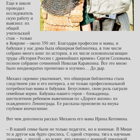
Еще в школе
проводил
исследователь
скую работу и
выяснил: их
общий
учительский
стаж – только
в Коврове – около 350 лет. Благодаря профессии и мамы, и
бабушки у нас дома была обширная библиотека, в том числе
собрано много книг по истории, в их числе основополагающие
труды «История России с древнейших времен» Сергея Соловьева,
полное собрание сочинений Николая Карамзина. Все это мною
было неоднократно прочитано и изучено… До дыр.
Михаил скромно умалчивает, что обширная библиотека стала
следствием уже и его интереса, а не только профессиональной
потребностью мамы и бабушки. Безусловно, свою роль сыграли
семейные корни. Бабушка нашего героя – блокадница,
шестилетним ребенком вывезенная по «Дороге жизни» из
осажденного Ленинграда. Ее рассказы произвели на внука
глубокое впечатление.
Вот чем дополнила рассказ Михаила его мама Ирина Котомина.
– В нашей семье были не только педагоги, но и военные. В Мише
то и другое как будто срослось. С одной стороны, тяга к научным
знаниям, с другой – ко всему, что связано с военной тематикой.