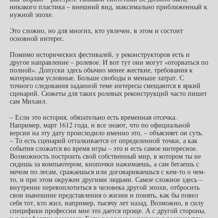
никакого пластика – внешний вид, максимально приближенный к
нужной эпохе.
Это сложно, но для многих, кто увлечен, в этом и состоит
основной интерес.
Помимо исторических фестивалей, у реконструкторов есть и
другое направление – ролевое. И вот тут они могут «оторваться по
полной». Допуски здесь обычно менее жесткие, требования к
материалам условные. Больше свободы и меньше затрат. С
точного следования заданной теме интересы смещаются в яркий
сценарий. Сюжеты для таких ролевых реконструкций часто пишет
сам Михаил.
– Если это история, обязательно есть временная отсечка.
Например, март 1612 года, и все знают, что по официальной
версии на эту дату происходило именно это, – объясняет он суть.
– То есть сценарий отталкивается от определенной точки, а как
события сложатся во время игры – это и есть самое интересное.
Возможность построить свой собственный мир, в котором ты не
сидишь за компьютером, кнопочки нажимаешь, а сам бегаешь с
мечом по лесам, сражаешься или договариваешься с кем-то о чем-
то, и при этом окружен другими людьми. Самое сложное здесь –
внутренне перевоплотиться в человека другой эпохи, отбросить
свои нынешние представления о жизни и понять, как бы повел
себя тот, кто жил, например, тысячу лет назад. Возможно, в силу
специфики профессии мне это дается проще. А с другой стороны,