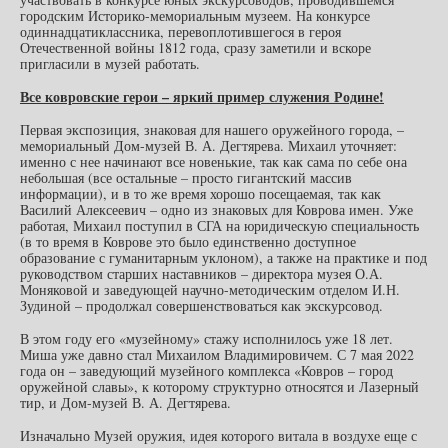
городским Историко-мемориальным музеем. На конкурсе
одиннадцатиклассника, перевоплотившегося в героя
Отечественной войны 1812 года, сразу заметили и вскоре
пригласили в музей работать.
Все ковровские герои – яркий пример служения Родине!
Первая экспозиция, знаковая для нашего оружейного города, –
мемориальный Дом-музей В. А. Дегтярева. Михаил уточняет:
именно с нее начинают все новенькие, так как сама по себе она
небольшая (все остальные – просто гигантский массив
информации), и в то же время хорошо посещаемая, так как
Василий Алексеевич – одно из знаковых для Коврова имен. Уже
работая, Михаил поступил в СГА на юридическую специальность
(в то время в Коврове это было единственно доступное
образование с гуманитарным уклоном), а также на практике и под
руководством старших наставников – директора музея О.А.
Моняковой и заведующей научно-методическим отделом И.Н.
Зудиной – продолжал совершенствоваться как экскурсовод.
В этом году его «музейному» стажу исполнилось уже 18 лет.
Миша уже давно стал Михаилом Владимировичем. С 7 мая 2022
года он – заведующий музейного комплекса «Ковров – город
оружейной славы», к которому структурно относятся и Лазерный
тир, и Дом-музей В. А. Дегтярева.
Изначально Музей оружия, идея которого витала в воздухе еще с