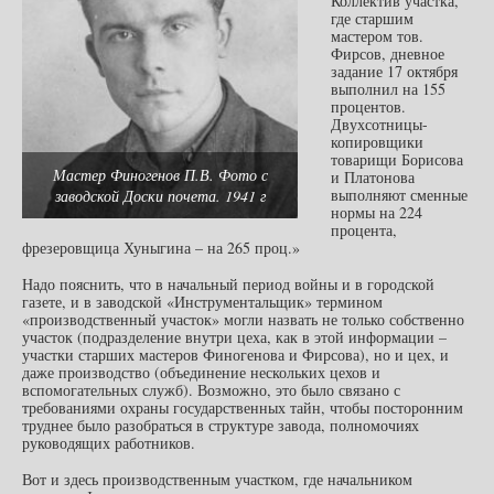
Коллектив участка,
где старшим
мастером тов.
Фирсов, дневное
задание 17 октября
выполнил на 155
процентов.
Двухсотницы-
копировщики
товарищи Борисова
Мастер Финогенов П.В. Фото с
и Платонова
выполняют сменные
заводской Доски почета. 1941 г
нормы на 224
процента,
фрезеровщица Хуныгина – на 265 проц.»
Надо пояснить, что в начальный период войны и в городской
газете, и в заводской «Инструментальщик» термином
«производственный участок» могли назвать не только собственно
участок (подразделение внутри цеха, как в этой информации –
участки старших мастеров Финогенова и Фирсова), но и цех, и
даже производство (объединение нескольких цехов и
вспомогательных служб). Возможно, это было связано с
требованиями охраны государственных тайн, чтобы посторонним
труднее было разобраться в структуре завода, полномочиях
руководящих работников.
Вот и здесь производственным участком, где начальником