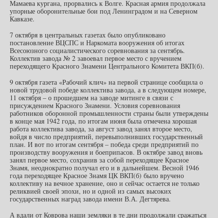
Мамаева кургана, прорвались к Волге. Красная армия продолжала
упорные оборонительные бои под Ленинградом и на Северном
Кавказе.
7 октября в центральных газетах было опубликовано
постановление ВЦСПС и Наркомата вооружения об итогах
Всесоюзного социалистического соревнования за сентябрь.
Коллектив завода № 2 завоевал первое место с вручением
переходящего Красного Знамени Центрального Комитета ВКП(б).
9 октября газета «Рабочий клич» на первой странице сообщила о
новой трудовой победе коллектива завода, а в следующем номере,
11 октября – о прошедшем на заводе митинге в связи с
присуждением Красного Знамени. Условия соревнования
работников оборонной промышленности страны были утверждены
в конце мая 1942 года, по итогам июня была отмечена хорошая
работа коллектива завода, за август завод занял второе место,
войдя в число предприятий, перевыполнивших государственный
план. И вот по итогам сентября – победа среди предприятий по
производству вооружения и боеприпасов. В октябре завод вновь
занял первое место, сохранив за собой переходящее Красное
Знамя, неоднократно получал его и в дальнейшем. Весной 1946
года переходящее Красное Знамя ЦК ВКП(б) было вручено
коллективу на вечное хранение, оно и сейчас остается не только
реликвией своей эпохи, но и одной из самых высоких
государственных наград завода имени В.А. Дегтярева.
А вдали от Коврова наши земляки в те дни продолжали сражаться