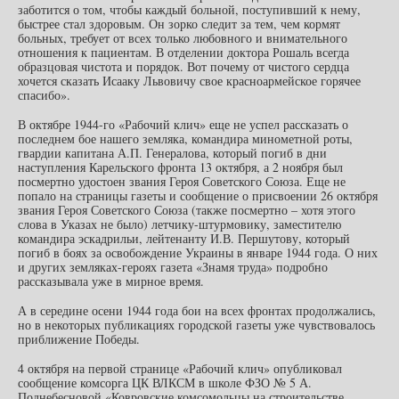
заботится о том, чтобы каждый больной, поступивший к нему,
быстрее стал здоровым. Он зорко следит за тем, чем кормят
больных, требует от всех только любовного и внимательного
отношения к пациентам. В отделении доктора Рошаль всегда
образцовая чистота и порядок. Вот почему от чистого сердца
хочется сказать Исааку Львовичу свое красноармейское горячее
спасибо».
В октябре 1944-го «Рабочий клич» еще не успел рассказать о
последнем бое нашего земляка, командира минометной роты,
гвардии капитана А.П. Генералова, который погиб в дни
наступления Карельского фронта 13 октября, а 2 ноября был
посмертно удостоен звания Героя Советского Союза. Еще не
попало на страницы газеты и сообщение о присвоении 26 октября
звания Героя Советского Союза (также посмертно – хотя этого
слова в Указах не было) летчику-штурмовику, заместителю
командира эскадрильи, лейтенанту И.В. Першутову, который
погиб в боях за освобождение Украины в январе 1944 года. О них
и других земляках-героях газета «Знамя труда» подробно
рассказывала уже в мирное время.
А в середине осени 1944 года бои на всех фронтах продолжались,
но в некоторых публикациях городской газеты уже чувствовалось
приближение Победы.
4 октября на первой странице «Рабочий клич» опубликовал
сообщение комсорга ЦК ВЛКСМ в школе ФЗО № 5 А.
Поднебесновой «Ковровские комсомольцы на строительстве