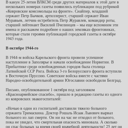
В канун 25-летия ВЛКСМ среди других материалов к этой дате в
нескольких номерах газеты появились публикации под рубрикой
«Ковровские комсомольцы на фронте». Снайпер, младший
сержант Петр Бычков, артиллерист, старший сержант Иван
Муравьев, летчик-истребитель Петр Журавлев, командир роты,
старший лейтенант Василий Пчелинцев – мы еще вспомним эти
имена и расскажем подробнее о наших земляках-фронтовиках,
которые стали героями публикаций городской газеты в октябре
1943 года.
В октябре 1944-го
В 1944-м войска Карельского фронта провели успешное
наступление в Заполярье и начали освобождение Норвегии. В
Прибалтике среди освобожденных городов была столица
Латвийской ССР Рига. Войска 3-го Белорусского фронта вступили
в Восточную Пруссию. Советские войска вместе с частями
Народно-освободительной армии Югославии освободили Белград.
Письмо, опубликованное 1 октября под заголовком
«Красноармейское спасибо», пришло в редакцию газеты из одного
из ковровских эвакогоспиталей:
«Ночью в один из госпиталей доставили тяжело больного
сержанта Тримаскина. Доктор Рошаль Исаак Львович вырвал
больного из лап смерти. Он ни на час не отходил от больного,
пока не увидел, что смертельная опасность миновала. А сколько
он спас больных за время своей врачебной деятельности! 25 лет он