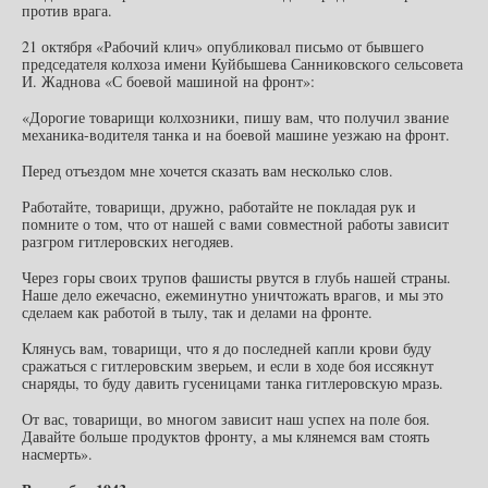
против врага.
21 октября «Рабочий клич» опубликовал письмо от бывшего
председателя колхоза имени Куйбышева Санниковского сельсовета
И. Жаднова «С боевой машиной на фронт»:
«Дорогие товарищи колхозники, пишу вам, что получил звание
механика-водителя танка и на боевой машине уезжаю на фронт.
Перед отъездом мне хочется сказать вам несколько слов.
Работайте, товарищи, дружно, работайте не покладая рук и
помните о том, что от нашей с вами совместной работы зависит
разгром гитлеровских негодяев.
Через горы своих трупов фашисты рвутся в глубь нашей страны.
Наше дело ежечасно, ежеминутно уничтожать врагов, и мы это
сделаем как работой в тылу, так и делами на фронте.
Клянусь вам, товарищи, что я до последней капли крови буду
сражаться с гитлеровским зверьем, и если в ходе боя иссякнут
снаряды, то буду давить гусеницами танка гитлеровскую мразь.
От вас, товарищи, во многом зависит наш успех на поле боя.
Давайте больше продуктов фронту, а мы клянемся вам стоять
насмерть».