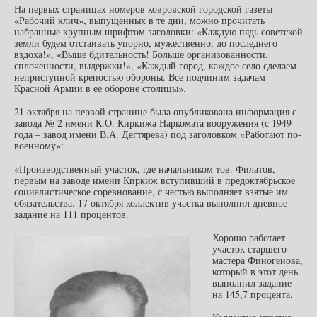
На первых страницах номеров ковровской городской газеты
«Рабочий клич», выпущенных в те дни, можно прочитать
набранные крупным шрифтом заголовки: «Каждую пядь советской
земли будем отстаивать упорно, мужественно, до последнего
вздоха!», «Выше бдительность! Больше организованности,
сплоченности, выдержки!», «Каждый город, каждое село сделаем
неприступной крепостью обороны. Все подчиним задачам
Красной Армии в ее обороне столицы».
21 октября на первой странице была опубликована информация с
завода № 2 имени К.О. Киркижа Наркомата вооружения (с 1949
года – завод имени В.А. Дегтярева) под заголовком «Работают по-
военному»:
«Производственный участок, где начальником тов. Филатов,
первым на заводе имени Киркиж вступивший в предоктябрьское
социалистическое соревнование, с честью выполняет взятые им
обязательства. 17 октября коллектив участка выполнил дневное
задание на 111 процентов.
Хорошо работает
участок старшего
мастера Финогенова,
который в этот день
выполнил задание
на 145,7 процента.