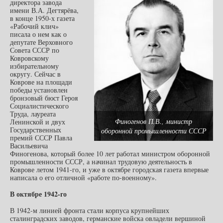
директора завода
имени В.А. Дегтярёва,
в конце 1950-х газета
«Рабочий клич»
писала о нем как о
депутате Верховного
Совета СССР по
Ковровскому
избирательному
округу. Сейчас в
Коврове на площади
победы установлен
бронзовый бюст Героя
Социалистического
Труда, лауреата
Финогенов П.В., министр
Ленинской и двух
Государственных
оборонной промышленности СССР
премий СССР Павла
Васильевича
Финогенова, который более 10 лет работал министром оборонной
промышленности СССР, а начинал трудовую деятельность в
Коврове летом 1941-го, и уже в октябре городская газета впервые
написала о его отличной «работе по-военному».
В октябре 1942-го
В 1942-м линией фронта стали корпуса крупнейших
сталинградских заводов, германские войска овладели вершиной