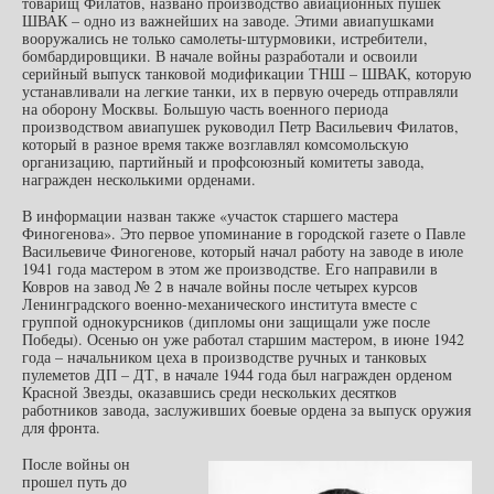
товарищ Филатов, названо производство авиационных пушек
ШВАК – одно из важнейших на заводе. Этими авиапушками
вооружались не только самолеты-штурмовики, истребители,
бомбардировщики. В начале войны разработали и освоили
серийный выпуск танковой модификации ТНШ – ШВАК, которую
устанавливали на легкие танки, их в первую очередь отправляли
на оборону Москвы. Большую часть военного периода
производством авиапушек руководил Петр Васильевич Филатов,
который в разное время также возглавлял комсомольскую
организацию, партийный и профсоюзный комитеты завода,
награжден несколькими орденами.
В информации назван также «участок старшего мастера
Финогенова». Это первое упоминание в городской газете о Павле
Васильевиче Финогенове, который начал работу на заводе в июле
1941 года мастером в этом же производстве. Его направили в
Ковров на завод № 2 в начале войны после четырех курсов
Ленинградского военно-механического института вместе с
группой однокурсников (дипломы они защищали уже после
Победы). Осенью он уже работал старшим мастером, в июне 1942
года – начальником цеха в производстве ручных и танковых
пулеметов ДП – ДТ, в начале 1944 года был награжден орденом
Красной Звезды, оказавшись среди нескольких десятков
работников завода, заслуживших боевые ордена за выпуск оружия
для фронта.
После войны он
прошел путь до