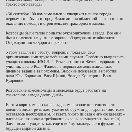
тракторного завода»:
«30 сентября 100 комсомольцев и учащихся нашего города
первыми прибыли в город Владимир на областной воскресник по
оказанию помощи в строительстве тракторного завода.
Ковровцы были тепло приняты руководителями завода. Все они
были помещены в уютные хорошо оборудованные общежития.
Отдохнули после дороги прекрасно.
Утром вышли на работу. Ковровцы показали себя
организованными трудолюбивыми людьми. Особенно выделялись
учащиеся школы ФЗО № 5, Ремесленного и Железнодорожного
училищ. Звено Коли Фадеева в первый же день выполнило
дневное задание за полсмены. Высокие показатели выработки
дали Юра Корчагин, Вася Щанов, Володя Кузнецов и Вася
Кудряшов.
Ковровские комсомольцы и молодежь будут работать на
тракторном заводе десять дней».
В этом коротком рассказе о рядовом эпизоде повседневности
военной эпохи речь идет уже не об оружии для фронта (оно тоже
оставалось необходимым, и газета много писала о его создателях –
насколько позволяли требования охраны государственных тайн).
Здесь можно увидеть, как еще в войну закладывался фундамент
будущей мирной жизни.