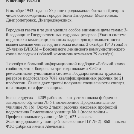
В октябре 1943-го
В октябре 1943 года на Украине продолжалась битва за Днепр, в
числе освобожденных городов были Запорожье, Мелитополь,
Днепропетровск, Днепродзержинск.
Городская газета в те дни уделила особое внимание двум темам: 3-
й годовщине Государственных трудовых резервов (Указ о системе
подготовки квалифицированных кадров для промышленности
вышел меньше чем за год до начала войны, 2 октября 1940 года) и
25-летию ВЛКСМ – Всесоюзного ленинского коммунистического
союза молодежи (юбилей комсомола отмечался 29 октября).
1 октября в большой информационной подборке «Рабочий клич»
сообщил, что в Коврове за три года школами ФЗО и
ремесленными училищами системы Государственных трудовых
резервов подготовлено 7688 квалифицированных рабочих по 21
профессии. Свыше двух третей получили специальности слесаря,
или токаря, или фрезеровщика.
Больше других – 4209 рабочих – выпустила школа фабрично-
заводского обучения № 5 (послевоенное Профессиональное
училище № 16). Около 2 тысяч рабочих массовых профессий
подготовило Ремесленное училище № 1 (после войны –
Профессиональное училище № 1), 623 человека –
Железнодорожное училище (послевоенное ПУ № 2), 868 – школа
ФЗО фабрики имени Абельмана.