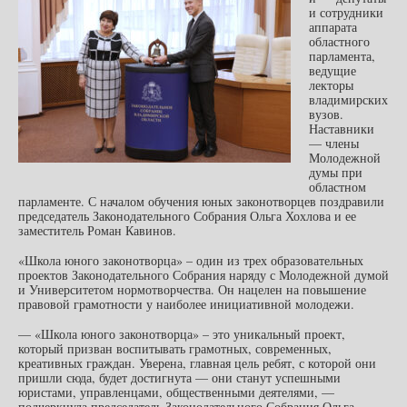
и сотрудники
аппарата
областного
парламента,
ведущие
лекторы
владимирских
вузов.
Наставники
— члены
Молодежной
думы при
областном
парламенте. С началом обучения юных законотворцев поздравили
председатель Законодательного Собрания Ольга Хохлова и ее
заместитель Роман Кавинов.
«Школа юного законотворца» – один из трех образовательных
проектов Законодательного Собрания наряду с Молодежной думой
и Университетом нормотворчества. Он нацелен на повышение
правовой грамотности у наиболее инициативной молодежи.
— «Школа юного законотворца» – это уникальный проект,
который призван воспитывать грамотных, современных,
креативных граждан. Уверена, главная цель ребят, с которой они
пришли сюда, будет достигнута — они станут успешными
юристами, управленцами, общественными деятелями, —
подчеркнула председатель Законодательного Собрания Ольга