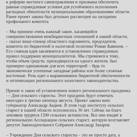
к реформе местного самоуправления и призваны обеспечить
равные справедливые условия для устойчивого исполнения
расходных обязательств муниципальными образованиями области.
Ранее проект закона был детально рассмотрен на заседании
профильного комитета.
– Мы приняли очень важный закон, касающийся
совершенствования межбюджетных отношений в нашей области,
– сказал вице-спикер областного парламента, председатель
комитета по бюджетной и налоговой политике Роман Кавинов. –
Его главная идея заключается в установлении справедливых
правил поддержки муниципалитетов. Мы стремимся к тому,
чтобы объем средств, приходящихся на одного жителя, был
примерно одинаковым для всех территорий – будь то
экономически успешные западные районы или более сложные
восточные. Речь идет о выравнивании бюджетной обеспеченности
и оптимизации регионального налогового законодательства.
Принят и закон об установлении нового регионального праздника
— Дня сельского старосты. Этот праздник будут отмечать
ежегодно в третью пятницу августа. Проект закона внес
губернатор Александр Авдеев. В этом году институту сельских
старост в нашей области исполнилось 30 лет. Сейчас на благо
земляков трудятся 1200 сельских активистов. Все они входят в
региональную Ассоциацию сельских старост, которую возглавляет
депутат Законодательного Собрания Александр Захаров.
– Учреждение Дня сельского старосты – это не просто дата, а