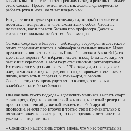
казалось бы – пройтись на четвереньках назад, а ребенок не может
этого сделать! Просто не понимает, как должны одновременно
работать рука и нога, не умеет владеть ими.
Вот для этого и нужен урок физкультуры, который позволяет и
побегать, и попрыгать, и «познакомиться» с собой. Чтобы не
получалось, как в повести Беляева про профессора Доуэля –
голова-то гениальная, но без тела беспомощная.
Сегодня Седенков в Коврове – амбассадор возрождения советского
опыта спортивных классов в общеобразовательных школах. Идею
предложили воплотить в жизнь Инна Гаврилова и Алексей Гусев.
Дебютный первый «С» набрали пять лет назад. В началке Кирилл
был у них куратором, в этом году стал классным руководителем.
Их совместное утро начинается в 7.20 с зарядки, а после уроков,
обеда и часового отдыха продолжается тренировками здесь же, в
школе, благо есть и спортзал, и тренажеры, и бассейн.
Совершенствуются преимущественно в дзюдо, хотя есть и
волейболисты, и баскетболисты.
Главная цель такого подхода – вдохновить учеников выбрать спорт
своим кредо, будь то олимпийский чемпион, маститый тренер или
просто гармоничный развитый человек в любой другой
профессии. И если про вторую и третью стези применительно к
пятиклассникам говорить рано, то по спортивной лестнице они
уже начали подниматься.
– Специфика нашего вида спорта такова, что у нас результаты не