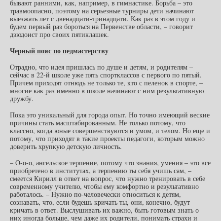
бывают ранними, как, например, в гимнастике. Борьба – это
травмоопасно, поэтому на серьезные турниры дети начинают
выезжать лет с двенадцати-тринадцати. Как раз в этом году и
будем первый раз бороться на Первенстве области, – говорит
дзюдоист про своих пятиклашек.
Черный пояс по педмастерству
Отрадно, что идея пришлась по душе и детям, и родителям –
сейчас в 22-й школе уже пять спортклассов с первого по пятый.
Причем приходят отнюдь не только те, кто с пеленок в спорте, –
многие как раз именно в школе начинают с ним результативную
дружбу.
Пока это уникальный для города опыт. Но точно имеющий веские
причины стать масштабированным. Не только потому, что
классно, когда юные совершенствуются и умом, и телом. Но еще и
потому, что приходят в такие проекты педагоги, которым можно
доверить хрупкую детскую личность.
– О-о-о, ангельское терпение, потому что знания, умения – это все
приобретено в институтах, а терпению ты себя учишь сам, –
смеется Кирилл в ответ на вопрос, что нужно тренировать в себе
современному учителю, чтобы ему комфортно и результативно
работалось. – Нужно по-человечески относиться к детям,
сознавать, что, если будешь кричать ты, они, конечно, будут
кричать в ответ. Выслушивать их важно, быть готовым знать о
них иногда больше, чем даже их родители, понимать страхи и