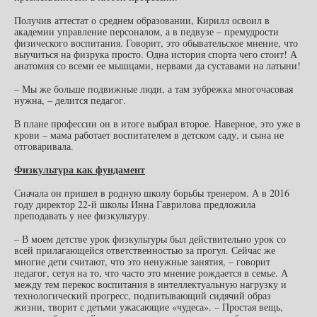
Получив аттестат о среднем образовании, Кирилл освоил в
академии управление персоналом, а в педвузе – премудрости
физического воспитания. Говорит, это обывательское мнение, что
выучиться на физрука просто. Одна история спорта чего стоит! А
анатомия со всеми ее мышцами, нервами да суставами на латыни!
– Мы же больше подвижные люди, а там зубрежка многочасовая
нужна, – делится педагог.
В плане профессии он в итоге выбрал второе. Наверное, это уже в
крови – мама работает воспитателем в детском саду, и сына не
отговаривала.
Физкультура как фундамент
Сначала он пришел в родную школу борьбы тренером. А в 2016
году директор 22-й школы Инна Гаврилова предложила
преподавать у нее физкультуру.
– В моем детстве урок физкультуры был действительно урок со
всей прилагающейся ответственностью за прогул. Сейчас же
многие дети считают, что это ненужные занятия, – говорит
педагог, сетуя на то, что часто это мнение рождается в семье. А
между тем перекос воспитания в интеллектуальную нагрузку и
технологический прогресс, подпитывающий сидячий образ
жизни, творит с детьми ужасающие «чудеса». – Простая вещь,