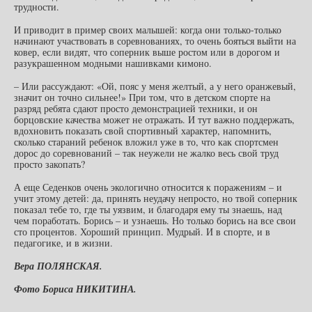
трудности.
И приводит в пример своих малышей: когда они только-только
начинают участвовать в соревнованиях, то очень бояться выйти на
ковер, если видят, что соперник выше ростом или в дорогом и
разукрашенном модными нашивками кимоно.
– Или рассуждают: «Ой, пояс у меня желтый, а у него оранжевый,
значит он точно сильнее!» При том, что в детском спорте на
разряд ребята сдают просто демонстрацией техники, и он
борцовские качества может не отражать. И тут важно поддержать,
вдохновить показать свой спортивный характер, напомнить,
сколько стараний ребенок вложил уже в то, что как спортсмен
дорос до соревнований – так неужели не жалко весь свой труд
просто закопать?
А еще Седенков очень экологично относится к поражениям – и
учит этому детей: да, принять неудачу непросто, но твой соперник
показал тебе то, где ты уязвим, и благодаря ему ты знаешь, над
чем поработать. Борись – и узнаешь. Но только борись на все свои
сто процентов. Хороший принцип. Мудрый. И в спорте, и в
педагогике, и в жизни.
Вера ПОЛЯНСКАЯ.
Фото Бориса НИКИТИНА.