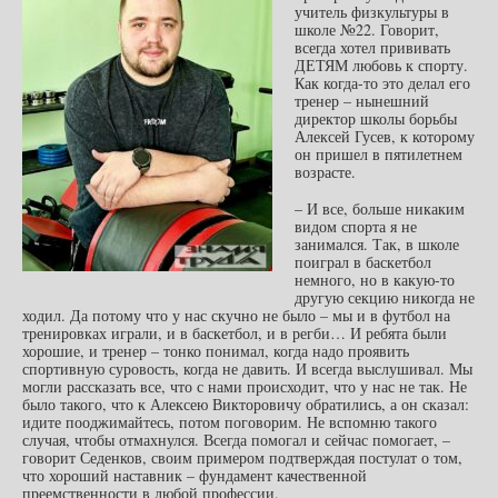
учитель физкультуры в
школе №22. Говорит,
всегда хотел прививать
ДЕТЯМ любовь к спорту.
Как когда-то это делал его
тренер – нынешний
директор школы борьбы
Алексей Гусев, к которому
он пришел в пятилетнем
возрасте.
– И все, больше никаким
видом спорта я не
занимался. Так, в школе
поиграл в баскетбол
немного, но в какую-то
другую секцию никогда не
ходил. Да потому что у нас скучно не было – мы и в футбол на
тренировках играли, и в баскетбол, и в регби… И ребята были
хорошие, и тренер – тонко понимал, когда надо проявить
спортивную суровость, когда не давить. И всегда выслушивал. Мы
могли рассказать все, что с нами происходит, что у нас не так. Не
было такого, что к Алексею Викторовичу обратились, а он сказал:
идите пооджимайтесь, потом поговорим. Не вспомню такого
случая, чтобы отмахнулся. Всегда помогал и сейчас помогает, –
говорит Седенков, своим примером подтверждая постулат о том,
что хороший наставник – фундамент качественной
преемственности в любой профессии.