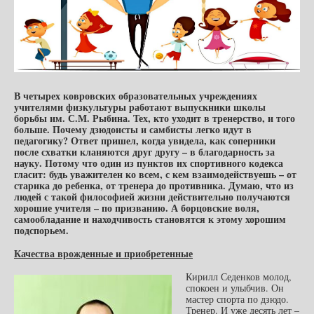
В четырех ковровских образовательных учреждениях
учителями физкультуры работают выпускники школы
борьбы им. С.М. Рыбина. Тех, кто уходит в тренерство, и того
больше. Почему дзюдоисты и самбисты легко идут в
педагогику? Ответ пришел, когда увидела, как соперники
после схватки кланяются друг другу – в благодарность за
науку. Потому что один из пунктов их спортивного кодекса
гласит: будь уважителен ко всем, с кем взаимодействуешь – от
старика до ребенка, от тренера до противника. Думаю, что из
людей с такой философией жизни действительно получаются
хорошие учителя – по призванию. А борцовские воля,
самообладание и находчивость становятся к этому хорошим
подспорьем.
Качества врожденные и приобретенные
Кирилл Седенков молод,
спокоен и улыбчив. Он
мастер спорта по дзюдо.
Тренер. И уже десять лет –