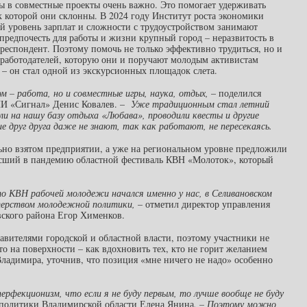
ы в совместные проекты очень важно. Это помогает удерживать
 которой они склонны. В 2024 году Институт роста экономики
й уровень зарплат и сложности с трудоустройством занимают
предпочесть для работы и жизни крупный город – неразвитость в
 респондент. Поэтому помочь не только эффективно трудиться, но и
х работодателей, которую они и поручают молодым активистам
– он стал одной из экскурсионных площадок слета.
м – работа, но и совместные игры, наука, отдых,
– поделился
НИИ «Сигнал» Денис Ковалев. –
Уже традиционным стал летний
али на нашу базу отдыха «Любава», проводили квесты и другие
е друг друга даже не знают, так как работают, не пересекаясь.
ьно взятом предприятии, а уже на региональном уровне предложили
гасший в пандемию областной фестиваль КВН «Молоток», который
то КВН рабочей молодежи начался именно у нас, в Селивановском
стерством молодежной политики,
– отметил директор управления
ского района Егор Хименков.
авителями городской и областной власти, поэтому участники не
то на поверхности – как вдохновить тех, кто не горит желанием
ладимира, уточнив, что позиция «мне ничего не надо» особенно
ерфекционизм, что если я не буду первым, то лучше вообще не буду
политики Владимирской области Елена Янина
. – Поэтому можно