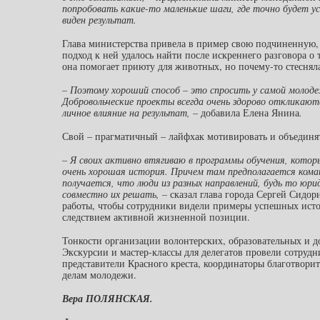
попробовать какие-то маленькие шаги, где точно будет ус
виден результат.
Глава министерства привела в пример свою подчиненную, 
подход к ней удалось найти после искреннего разговора о 
она помогает приюту для животных, но почему-то стеснялас
– Поэтому хороший способ – это спросить у самой молоде
Добровольческие проекты всегда очень здорово откликают
личное влияние на результат, –
добавила Елена Янина
.
Свой – прагматичный – лайфхак мотивировать и объединя
– Я своих активно втягиваю в программы обучения, котор
очень хорошая история. Причем там предполагается коман
получается, что люди из разных направлений, будь то юр
совместно их решать, –
сказал глава города Сергей Сидо
работы, чтобы сотрудники видели примеры успешных истор
следствием активной жизненной позиции.
Тонкости организации волонтерских, образовательных и до
Экскурсии и мастер-классы для делегатов провели сотрудн
представители Красного креста, координаторы благотвори
делам молодежи.
Вера ПОЛЯНСКАЯ.