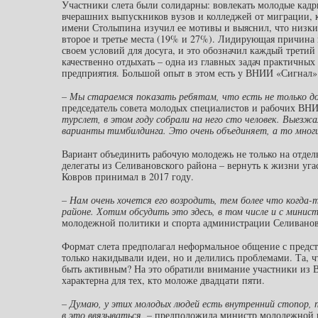
Участники слета были солидарны: вовлекать молодые кадр
вчерашних выпускников вузов и колледжей от миграции, к
имени Столыпина изучил ее мотивы и выяснил, что низки
второе и третье места (19% и 27%). Лидирующая причина 
своем условий для досуга, и это обозначил каждый третий
качественно отдыхать – одна из главных задач практичны
предприятия. Большой опыт в этом есть у ВНИИ «Сигнал» 
– Мы стараемся показать ребятам, что есть не только до
председатель совета молодых специалистов и рабочих В
турслет, в этом году собрали на него сто человек. Выезж
варианты тимбилдинга. Это очень объединяет, а то многи
Вариант объединить рабочую молодежь не только на отдел
делегаты из Селивановского района – вернуть к жизни у
Ковров принимал в 2017 году.
– Нам очень хочется его возродить, тем более что когда-
районе. Хотим обсудить это здесь, в том числе и с мини
молодежной политики и спорта администрации Селиванов
Формат слета предполагал неформальное общение с предст
только накидывали идеи, но и делились проблемами. Та, ч
быть активным? На это обратили внимание участники из В
характерна для тех, кто моложе двадцати пяти.
– Думаю, у этих молодых людей есть внутренний стопор, п
в это ввязываться, –
предположила министр молодежной 