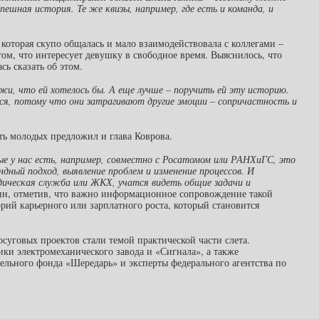
пешная история. Те же квизы, например, где есть и команда, и
которая скупо общалась и мало взаимодействовала с коллегами –
том, что интересует девушку в свободное время. Выяснилось, что
ь сказать об этом.
жи, что ей хотелось бы. А еще лучше – поручить ей эту историю.
ся, потому что они затрагивают другие эмоции – сопричастность и
ть молодых предложил и глава Коврова.
ые у нас есть, например, совместно с Росатомом или РАНХиГС, это
дный подход, выявление проблем и изменение процессов. И
идическая служба или ЖКХ, учатся видеть общие задачи и
рин, отметив, что важно информационное сопровождение такой
ий карьерного или зарплатного роста, который становится
суговых проектов стали темой практической части слета.
ики электромеханического завода и «Сигнала», а также
тельного фонда «Шередарь» и эксперты федерального агентства по