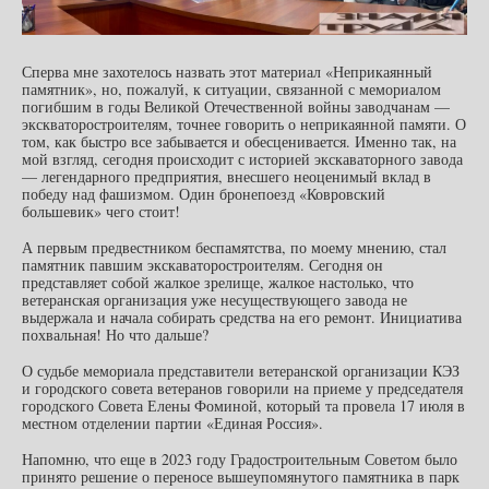
Сперва мне захотелось назвать этот материал «Неприкаянный
памятник», но, пожалуй, к ситуации, связанной с мемориалом
погибшим в годы Великой Отечественной войны заводчанам —
экскваторостроителям, точнее говорить о неприкаянной памяти. О
том, как быстро все забывается и обесценивается. Именно так, на
мой взгляд, сегодня происходит с историей экскаваторного завода
— легендарного предприятия, внесшего неоценимый вклад в
победу над фашизмом. Один бронепоезд «Ковровский
большевик» чего стоит!
А первым предвестником беспамятства, по моему мнению, стал
памятник павшим экскаваторостроителям. Сегодня он
представляет собой жалкое зрелище, жалкое настолько, что
ветеранская организация уже несуществующего завода не
выдержала и начала собирать средства на его ремонт. Инициатива
похвальная! Но что дальше?
О судьбе мемориала представители ветеранской организации КЭЗ
и городского совета ветеранов говорили на приеме у председателя
городского Совета Елены Фоминой, который та провела 17 июля в
местном отделении партии «Единая Россия».
Напомню, что еще в 2023 году Градостроительным Советом было
принято решение о переносе вышеупомянутого памятника в парк