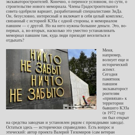
экскаваторостроителей. Конечно, о переносе условном, по сути, о
строительстве нового мемориала. Члены Градостроительного
совета одобрили вариант, разработанный специалистами ЗиДа.
Он, безусловно, интересный и включает в себя целый комплекс,
связанный с историей КЭЗа с одной стороны, и мемориалом
павшим — с другой. Но на него нужны большие деньги. Это, во-
первых, а, во-вторых, насколько это уместно устанавливать
мемориал павшим там, куда люди приходят веселиться и
отдыхать?
Меня,
например,
волнует еще и
исторический
аспект.
Сегодня
памятник
павшим
экскаваторост
роителям
«привязан» к
территории
бывшего КЭЗа
(в 1972 году
он был открыт
на средства заводчан и установлен рядом с проходными завода).
Остаться здесь — исторически справедливо. Есть вопрос и
этический: автор проекта Валерий Тихомиров (сам ветеран