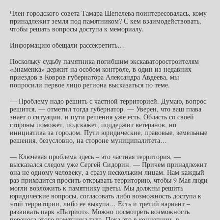
Член городского совета Тамара Шепелева поинтересовалась, кому
принадлежит земля под памятником? С кем взаимодействовать,
чтобы решать вопросы доступа к мемориалу.
Информацию обещали рассекретить…
Поскольку судьбу памятника погибшим экскаваторостроителям
«Знаменка» держит на особом контроле, в один из недавних
приездов в Ковров губернатора Александра Авдеева, мы
попросили первое лицо региона высказаться по теме.
— Проблему надо решить с частной территорией. Думаю, вопрос
решится, — отметил тогда губернатор. — Уверен, что ваш глава
знает о ситуации, и пути решения уже есть. Область со своей
стороны поможет, подскажет, поддержит ветеранов, но
инициатива за городом. Пути юридические, правовые, земельные
решения, безусловно, на стороне муниципалитета…
— Ключевая проблема здесь – это частная территория, —
высказался следом уже Сергей Сидорин. — Причем принадлежит
она не одному человеку, а сразу нескольким лицам. Нам каждый
раз приходится просить открывать территорию, чтобы 9 Мая люди
могли возложить к памятнику цветы. Мы должны решить
юридические вопросы, согласовать либо возможность доступа к
этой территории, либо ее выкупа… Есть и третий вариант –
развивать парк «Патриот». Можно посмотреть возможность
переноса этого памятника туда. Пока это в концепции, в