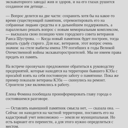
экскаваторного завода) жив и здоров, и на его глазах рушится
созданное им детище…
— Вопрос делится на две части: сохранить хотя бы на какое-то
время существующий памятник, отремонтировать его на
собранные людьми средства и в дальнейшем поддерживать, а
параллельно решать вопрос с новым мемориальным комплексом,
— высказала свою позицию член городского совета ветеранов
Раиса Шустрова. — Когда новый памятник будет построен, тогда
решать судьбу старого. Для нас, ветеранов, этот вопрос очень
значим: на стеле выбиты имена 359 погибших в годы Великой
Отечественной войны экскаваторостроителей. Мы не имеем права
предать их память.
На встрече прозвучало предложение обратиться к руководству
предприятий, которые находятся на территории бывшего КЭЗа с
просьбой взять на себя постоянную заботу о памятнике. Пока же
пример показали ветераны КЭЗа — скинулись на ремонт.
Строители уже включились в работу.
Елена Фомина пообещала проинформировать главу города о
состоявшемся разговоре.
— Оставлять нынешний памятник смысла нет, — сказала она. —
Сейчас он находится на частной территории, поставить его на
кадастровый учет невозможно — земля не муниципальная. Но
есть вариант его перенести, а для этого нужно определиться с
местом.