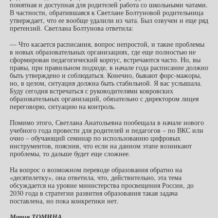
понятная и доступная для родителей работа со школьными чатами.
В частности, обратившаяся к Светлане Болтуновой родительница
утверждает, что ее вообще удалили из чата. Был озвучен и еще ряд
претензий. Светлана Болтунова ответила:
— Что касается расписания, вопрос непростой, и такие проблемы
в новых образовательных организациях, где еще полностью не
сформирован педагогический корпус, встречаются часто. Но, вы
правы, при правильном подходе, в начале года расписание должно
быть утверждено и соблюдаться. Конечно, бывают форс-мажоры,
но, в целом, ситуация должна быть стабильной. Я вас услышала.
Буду сегодня встречаться с руководителями ковровских
образовательных организаций, обязательно с директором лицея
переговорю, ситуацию на контроль.
Помимо этого, Светлана Анатольевна пообещала в начале нового
учебного года провести для родителей и педагогов – по ВКС или
очно – обучающий семинар по использованию цифровых
инструментов, пояснив, что если на данном этапе возникают
проблемы, то дальше будет еще сложнее.
На вопрос о возможном переводе образования обратно на
«десятилетку», она ответила, что, действительно, эта тема
обсуждается на уровне министерства просвещения России, до
2030 года в стратегии развития образования такая задача
поставлена, но пока конкретики нет.
Мария ТОМИНА.