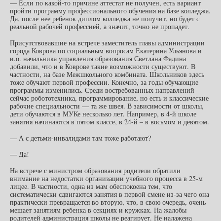
— Если по какой-то причине аттестат не получен, есть вариант
пройти программу профессионального обучения на базе колледжа.
Да, после нее ребенок диплом колледжа не получит, но будет с
реальной рабочей профессией, а значит, точно не пропадет.
Присутствовавшие на встрече заместитель главы администрации
города Коврова по социальным вопросам Екатерина Ульянова и
и.о. начальника управления образования Светлана Фадина
добавили, что и в Коврове такие возможности существуют. В
частности, на базе Межшкольного комбината. Школьников здесь
тоже обучают первой профессии. Конечно, за годы обучающие
программы изменились. Среди востребованных направлений
сейчас робототехника, программирование, но есть и классические
рабочие специальности — та же швея. В зависимости от школы,
дети обучаются в МУКе несколько лет. Например, в 4-й школе
занятия начинаются в пятом классе, в 24-й – в восьмом и девятом.
— А с детьми-инвалидами там тоже работают?
— Да!
На встрече с министром образования родители обратили
внимание на недостатки организации учебного процесса в 25-м
лицее. В частности, одна из мам обеспокоена тем, что
систематически сдвигаются занятия в первой смене из-за чего она
практически превращается во вторую, что, в свою очередь, очень
мешает занятиям ребенка в секциях и кружках. На жалобы
родителей администрация школы не реагирует. Не налажена