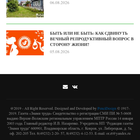
06.08.2026
БЫТЬ ИЛИ НЕ БЫТЬ: КАК СДВИНУТЬ
ВЕЧНЫЙ РЕПРОДУКТИВНЫЙ ВОПРОС В
СТОРОНУ ЖИЗНИ?
05.08.2026
@2019 - All Right Reserved. Designed and Developed by
PenciDesign
© 1917-
2019. Газета «Знамя труда» Свидетельство о регистрации СМИ ПИ № 5-0608
выдано Верхне-Волжским региональным управлением МПТР России 14 января
2003 года. Главный редактор И.В. Назаренко. Учредитель НП "Редакция газеты
"Знамя труда" 600901, Владимирская область, г. Ковров, ул. Либерецкая, д. 5а,
оф. 202-205 Тел. 8(49232) 2-20- 57, 8(49232) 4-12-53. E-mail: or.zt@yandex.ru