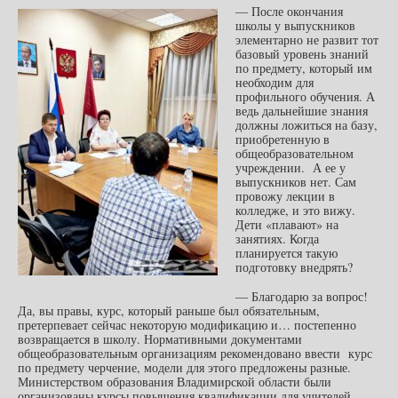
— После окончания
школы у выпускников
элементарно не развит тот
базовый уровень знаний
по предмету, который им
необходим для
профильного обучения. А
ведь дальнейшие знания
должны ложиться на базу,
приобретенную в
общеобразовательном
учреждении. А ее у
выпускников нет. Сам
провожу лекции в
колледже, и это вижу.
Дети «плавают» на
занятиях. Когда
планируется такую
подготовку внедрять?
— Благодарю за вопрос!
Да, вы правы, курс, который раньше был обязательным,
претерпевает сейчас некоторую модификацию и… постепенно
возвращается в школу. Нормативными документами
общеобразовательным организациям рекомендовано ввести курс
по предмету черчение, модели для этого предложены разные.
Министерством образования Владимирской области были
организованы курсы повышения квалификации для учителей,