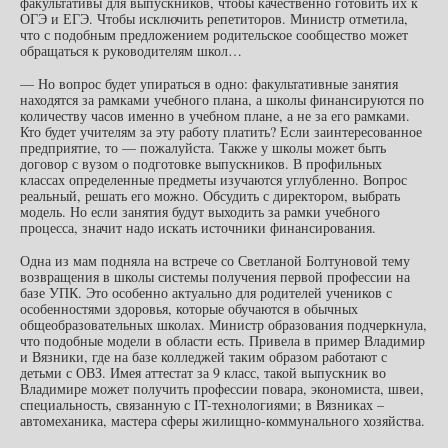
факультативы для выпускников, чтобы качественно готовить их к
ОГЭ и ЕГЭ. Чтобы исключить репетиторов. Министр отметила,
что с подобным предложением родительское сообщество может
обращаться к руководителям школ…
— Но вопрос будет упираться в одно: факультативные занятия
находятся за рамками учебного плана, а школы финансируются по
количеству часов именно в учебном плане, а не за его рамками.
Кто будет учителям за эту работу платить? Если заинтересованное
предприятие, то — пожалуйста. Также у школы может быть
договор с вузом о подготовке выпускников. В профильных
классах определенные предметы изучаются углубленно. Вопрос
реальный, решать его можно. Обсудить с директором, выбрать
модель. Но если занятия будут выходить за рамки учебного
процесса, значит надо искать источники финансирования.
Одна из мам подняла на встрече со Светланой Болтуновой тему
возвращения в школы системы получения первой профессии на
базе УПК. Это особенно актуально для родителей учеников с
особенностями здоровья, которые обучаются в обычных
общеобразовательных школах. Министр образования подчеркнула,
что подобные модели в области есть. Привела в пример Владимир
и Вязники, где на базе колледжей таким образом работают с
детьми с ОВЗ. Имея аттестат за 9 класс, такой выпускник во
Владимире может получить профессии повара, экономиста, швеи,
специальность, связанную с IT-технологиями; в Вязниках –
автомеханика, мастера сферы жилищно-коммунального хозяйства.