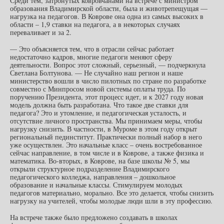
Среди тем, затронутых ковровчанами на встрече с министром
образования Владимирской области, была и животрепещущая —
нагрузка на педагогов. В Коврове она одна из самых высоких в
области – 1,9 ставки на педагога, а в некоторых случаях
переваливает и за 2.
— Это объясняется тем, что в отрасли сейчас работает
недостаточно кадров, многие педагоги меняют сферу
деятельности. Вопрос этот сложный, серьезный, — подчеркнула
Светлана Болтунова. — Не случайно наш регион и наше
министерство вошли в число пилотных по стране по разработке
совместно с Минпросом новой системы оплаты труда. По
поручению Президента, этот процесс идет, и к 2027 году новая
модель должна быть разработана. Что такое две ставки для
педагога? Это и утомление, и педагогическая усталость, и
отсутствие личного пространства. Мы принимаем меры, чтобы
нагрузку снизить. В частности, в Муроме в этом году открыт
региональный пединститут. Практически полный набор в него
уже осуществлен. Это начальные класс – очень востребованное
сейчас направление, в том числе и в Коврове, а также физика и
математика. Во-вторых, в Коврове, на базе школы № 5, мы
открыли структурное подразделение Владимирского
педагогического колледжа, направления – дошкольное
образование и начальные классы. Стимулируем молодых
педагогов материально, морально. Все это делается, чтобы снизить
нагрузку на учителей, чтобы молодые люди шли в эту профессию.
На встрече также было предложено создавать в школах