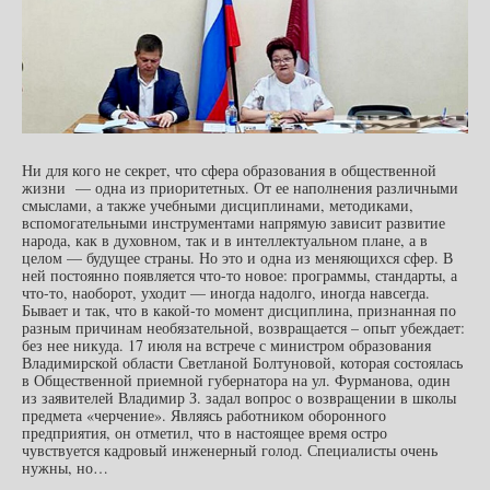
Ни для кого не секрет, что сфера образования в общественной
жизни — одна из приоритетных. От ее наполнения различными
смыслами, а также учебными дисциплинами, методиками,
вспомогательными инструментами напрямую зависит развитие
народа, как в духовном, так и в интеллектуальном плане, а в
целом — будущее страны. Но это и одна из меняющихся сфер. В
ней постоянно появляется что-то новое: программы, стандарты, а
что-то, наоборот, уходит — иногда надолго, иногда навсегда.
Бывает и так, что в какой-то момент дисциплина, признанная по
разным причинам необязательной, возвращается – опыт убеждает:
без нее никуда. 17 июля на встрече с министром образования
Владимирской области Светланой Болтуновой, которая состоялась
в Общественной приемной губернатора на ул. Фурманова, один
из заявителей Владимир З. задал вопрос о возвращении в школы
предмета «черчение». Являясь работником оборонного
предприятия, он отметил, что в настоящее время остро
чувствуется кадровый инженерный голод. Специалисты очень
нужны, но…