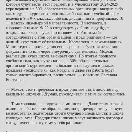
которые будут вести этот предмет, и в учебном году 2024-2025
курс черчения в 30% образовательных организаций введен: либо
как модуль в курсе «технология», либо как один учебный час в
неделю в 8 и 9-х классах, либо как дисциплина в профильных 10-
11 классах инженерной направленности. В частности, в
ковровской школе № 22 в следующем учебном году будет
открываться класс – условно назовем его Росатома (в
сотрудничестве с этой организацией и предприятиями) — где
данный курс станет обязательным. Кроме того, в рекомендациях
Министерства просвещения есть варианты обучения черчению
факультативно или через внеурочную деятельность. Модель
реализации курса школа выбирает сама. По итогам прошлого
учебного года, как я уже сказала, в 30% образовательных
организаций курс введен – в большинстве случаев в рамках
предмета «технология», как модуль, и далее эта работа будет
только масштабироваться, расширяться, — пояснила Светлана
Болтунова.
— Может, стоит предложить предприятиям взять шефство над
какими-то школами? Думаю, руководители с этим бы согласились.
— Тема хорошая, — поддержала министр. — Даже термин такой
появился – бесшовное образование, когда предприятие участвует
во всех этапах подготовки своего будущего специалиста: в школе,
колледже, вузе. Предприятие и школа могут заключить договор о
сотрудничестве и эту тему у себя развивать.