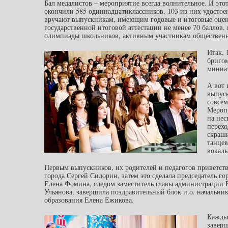
Бал медалистов – мероприятие всегда волнительное. И это
окончили 585 одиннадцатиклассников, 103 из них удосто
вручают выпускникам, имеющим годовые и итоговые оцен
государственной итоговой аттестации не менее 70 баллов,
олимпиады школьников, активным участникам общественн
Итак,
бригом
миниа
А вот 
выпуск
совсем
Мероп
на нес
перех
скраш
танцев
вокаль
Первым выпускников, их родителей и педагогов приветств
города Сергей Сидорин, затем это сделала председатель го
Елена Фомина, следом заместитель главы администрации 
Ульянова, завершила поздравительный блок и.о. начальни
образования Елена Ежикова.
Кажды
завер