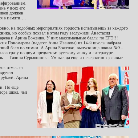
рафированием.
ень у всех его
ников должен
ся в памяти….
овно, на подобных мероприятиях гордость испытываешь за каждого
ника, но особых похвал в этом году заслужили Анастасия
арева и Арина Боженко. У них максимальные баллы по ЕГЭ!!!
сия Пономарева (педагог Анна Иванова) из 14-й школы набрала
сший балл по химии. А Арина Боженко, выпускница школа №9 –
ллов сразу по двум предметам: русскому языку и литературе.
ь — Галина Сурьянинова. Умные, да еще и невероятно красивые
ов отмечает
 вручил
 рублей. Арина
и. Но еще
тора школ, чьи