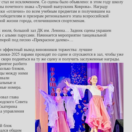
т стал не исключением. Со сцены было объявлено: в этом году школу
ены почетного знака «Лучший выпускник Коврова». Награду
ки «отлично» по всем учебным предметам и получившим на
 победителям и призерам регионального этапа всероссийской
ой жизни города, отличившимся спортсменам.
 1 июля, большой зал ДК им. Ленина… Задник сцены украшен
 с алыми парусами. Начинается мероприятие танцевальной
тюрой под песню «Прекрасное далеко»…
и эффектный выход виновников торжества: лучшие
ники-2025 парами проходят по сцене и спускаются в зал, чтобы уже
 скоро подняться на ту же сцену и получить заслуженные награды.
риятие разбито
колько блоков,
оды между ними
ивали
альные и
ные номера.
овал глава
родского Совета
Екатерина
ка управления
й блок
шался общим