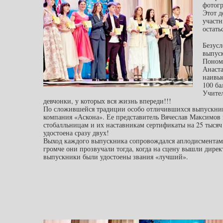
фотог
Этот д
участ
остать
Безусл
выпуск
Поном
Анаста
наивы
100 ба
Учител
девчонки, у которых вся жизнь впереди!!!
По сложившейся традиции особо отличившихся выпускник
компания «Аскона». Ее представитель Вячеслав Максимов
стобалльницам и их наставникам сертификаты на 25 тысяч
удостоена сразу двух!
Выход каждого выпускника сопровождался аплодисментам
громче они прозвучали тогда, когда на сцену вышли дирек
выпускники были удостоены звания «лучший».