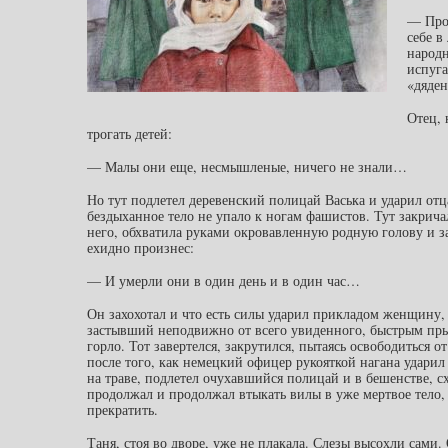
— Прос
себе в
народн
испуга
«дяден
Отец, 
трогать детей:
— Малы они еще, несмышленые, ничего не знали…
Но тут подлетел деревенский полицай Васька и ударил отц
бездыханное тело не упало к ногам фашистов. Тут закрича
него, обхватила руками окровавленную родную голову и з
ехидно произнес:
— И умерли они в один день и в один час…
Он захохотал и что есть силы ударил прикладом женщину
застывший неподвижно от всего увиденного, быстрым пры
горло. Тот завертелся, закрутился, пытаясь освободиться о
после того, как немецкий офицер рукояткой нагана ударил
на траве, подлетел очухавшийся полицай и в бешенстве, с
продолжал и продолжал втыкать вилы в уже мертвое тело,
прекратить.
Таня, стоя во дворе, уже не плакала. Слезы высохли сами. 