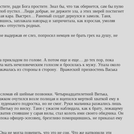
тите, ради Бога простите. Знал бы, что так обернется, сам бы пулю
 лоб пустил…Люди добрые, не держите зла, а этих зверей постигнет
ая кара. Выстрел… Раненый солдат дернулся и замолк. Таня,
вшись, заплакала навзрыд и запричитала, как взрослая, умоляя
ек» отпустить родных.
не выдержав ее слез, попросил немцев не брать грех на душу, не
а прикладом по голове. А потом еще и еще… до тех пор, пока
ла мать нечеловеческим голосом и бросилась к мужу. Упала около
акачалась из стороны в сторону. Вражеский прихвостень Васька
, сломав ей шейные позвонки. Четырнадцатилетний Витька,
жком очутился возле полицая и вцепился мертвой хваткой ему в
т худенького подростка, но не смог. Руки мальчика разжались лишь
 Витьку по виску. Таня с ужасом наблюдала, как к брату, лежащему
хватив стоявшие у сарая вилы, стал колоть ими своего обидчика. Он
 пока офицер-эсесовец, брезгливо поморщившись, не приказал ему
Она не могла поверить, что это не сон. Что же натворили эти