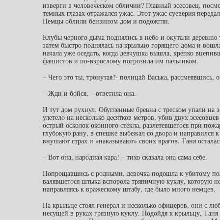
изверги в человеческом обличии? Главный эсесовец, посмот
темных глазах отражался ужас. Этот ужас суеверия переда
Немцы облили бензином дом и подожгли.
Клубы черного дыма поднялись в небо и окутали деревню т
затем быстро поднялась на крыльцо горящего дома и вош
начала уже оседать, когда девчушка вышла, крепко вцепи
фашистов и по-взрослому погрозила им пальчиком.
– Чего это ты, тронутая?- полицай Васька, рассмеявшись, о
– Жди и бойся, – ответила она.
И тут дом рухнул. Обугленные бревна с треском упали на 
улетело на несколько десятков метров, убив двух эсесовце
острый осколок оконного стекла, разлетевшегося при пожар
глубокую рану, в спешке выбежал со двора и направился к 
внушают страх и «наказывают» своих врагов. Таня остала
– Вот она, народная кара! – тихо сказала она сама себе.
Попрощавшись с родными, девочка подошла к убитому по
валявшегося штыка вспорола тряпичную куклу, которую не 
направляясь к вражескому штабу, где было много немцев.
На крыльце стоял генерал и несколько офицеров, они с 
несущей в руках грязную куклу. Подойдя к крыльцу, Таня