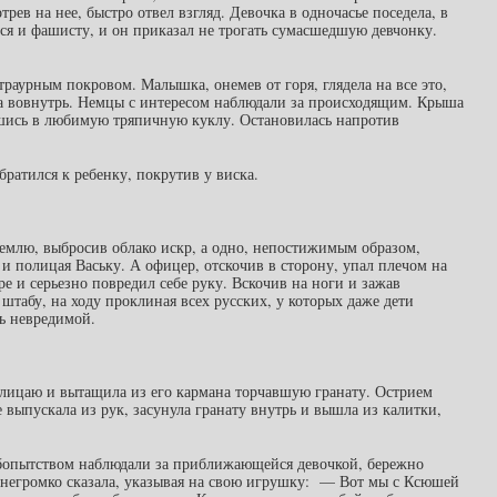
рев на нее, быстро отвел взгляд. Девочка в одночасье поседела, в
лся и фашисту, и он приказал не трогать сумасшедшую девчонку.
раурным покровом. Малышка, онемев от горя, глядела на все это,
ла вовнутрь. Немцы с интересом наблюдали за происходящим. Крыша
вшись в любимую тряпичную куклу. Остановилась напротив
братился к ребенку, покрутив у виска.
землю, выбросив облако искр, а одно, непостижимым образом,
в и полицая Ваську. А офицер, отскочив в сторону, упал плечом на
е и серьезно повредил себе руку. Вскочив на ноги и зажав
штабу, на ходу проклиная всех русских, у которых даже дети
сь невредимой.
лицаю и вытащила из его кармана торчавшую гранату. Острием
выпускала из рук, засунула гранату внутрь и вышла из калитки,
любопытством наблюдали за приближающейся девочкой, бережно
 негромко сказала, указывая на свою игрушку: — Вот мы с Ксюшей