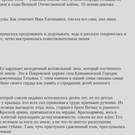
ине в годы Великой Отечественной войны. 10-летняя девочка
кулы. Как отмечает Вера Евгеньевна, писала все сама, она лишь
пришлось продумывать и додумывать, ведь в рассказе соединилась и
е, четко выстраивалась повествовательная линия.
 Ее нарушает мелодичный колокольный звон, который постепенно
ей земли. Это в Покровской церкви села Клязьминский Городок
икомученицы Татьяны. С этим именем в нашей семье связаны самые
ине своего сердца как память о страданиях детей военного
которой совсем недавно исполнилось десять лет, не по-детски
 у крыльца, изо всех сил прижимая к груди худенькие ручонки. Из
сесовцы вытащили отца, мать, старшего брата Витьку и раненого
Красной армии, прятавшегося на чердаке. Красноармеец, весь в
 избитый прикладами до неузнаваемости, совсем не мог идти. Его
 волоком за ноги по земле, а он что-то шептал распухшими
ыми губами. Таня, чуть приглушив сдавленный плач, прислушалась
словам: