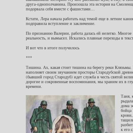
друга-однополчанина. Произошла эта история на Смоленщ
подорвала себя вместе с фашистами…
Кстати, Лера начала работать над темой еще в летние кани
подправила вступление и заключение.
По признанию Валерии, работа далась ей нелегко. Многое 
реальность, и вымысел. Искались плавные переходы в текст
И вот что в итоге получилось
***
Тишина. Ах, какая стоит тишина на берегу реки Клязьмы.
наполняет своим звучанием просторы Стародубской древн
(бывший город Стародуб) идет служба в честь святой вел
дорогие и сокровенные воспоминания, мы храним их в глуб
времени.
Таня, 
рыдала
дома э
бойца 
крови,
тащили
разбит
к его 