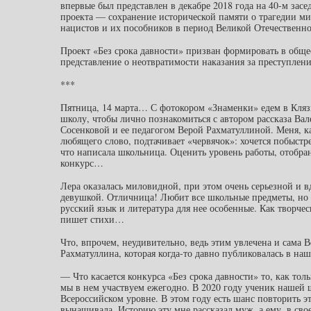
впервые был представлен в декабре 2018 года на 40-м зас
проекта — сохранение исторической памяти о трагедии м
нацистов и их пособников в период Великой Отечественн
Проект «Без срока давности» призван формировать в общ
представление о неотвратимости наказания за преступлени
***
Пятница, 14 марта… С фотокором «Знаменки» едем в Кля
школу, чтобы лично познакомиться с автором рассказа Ва
Сосенковой и ее педагогом Верой Рахматуллиной. Меня, ка
любящего слово, подтачивает «червячок»: хочется побыстре
что написала школьница. Оценить уровень работы, отобра
конкурс…
Лера оказалась миловидной, при этом очень серьезной и 
девушкой. Отличница! Любит все школьные предметы, но 
русский язык и литература для нее особенные. Как творчес
пишет стихи…
Что, впрочем, неудивительно, ведь этим увлечена и сама В
Рахматуллина, которая когда-то давно публиковалась в наш
— Что касается конкурса «Без срока давности» то, как толь
мы в нем участвуем ежегодно. В 2020 году ученик нашей
Всероссийском уровне. В этом году есть шанс повторить эт
вынашивала. Историю эту мне рассказал муж, а ему, в сво