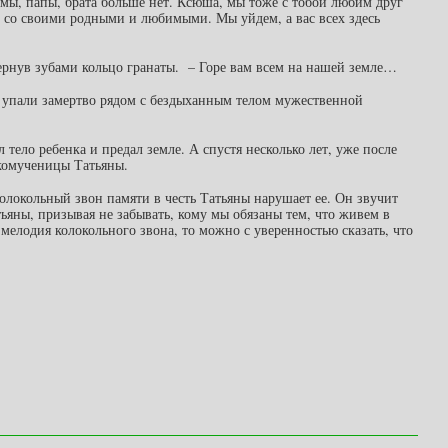
Мамы, папы, брата больше нет. Ксюша, мы тоже с тобой любим друг
, со своими родными и любимыми. Мы уйдем, а вас всех здесь
ернув зубами кольцо гранаты. – Горе вам всем на нашей земле…
, упали замертво рядом с бездыханным телом мужественной
тело ребенка и предал земле. А спустя несколько лет, уже после
икомученицы Татьяны.
локольный звон памяти в честь Татьяны нарушает ее. Он звучит
ьяны, призывая не забывать, кому мы обязаны тем, что живем в
 мелодия колокольного звона, то можно с уверенностью сказать, что