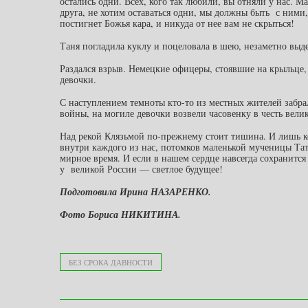
остались одни. Всех, кого так любили, вы отняли у нас. 
друга, не хотим оставаться одни, мы должны быть с ними
постигнет Божья кара, и никуда от нее вам не скрыться!
Таня погладила куклу и поцеловала в шею, незаметно выд
Раздался взрыв. Немецкие офицеры, стоявшие на крыльце
девочки.
С наступлением темноты кто-то из местных жителей забрал 
войны, на могиле девочки возвели часовенку в честь вел
Над рекой Клязьмой по-прежнему стоит тишина. И лишь ко
внутри каждого из нас, потомков маленькой мученицы Тат
мирное время. И если в нашем сердце навсегда сохранится
у великой России — светлое будущее!
Подготовила Ирина НАЗАРЕНКО.
Фото Бориса НИКИТИНА.
БЕЗ СРОКА ДАВНОСТИ