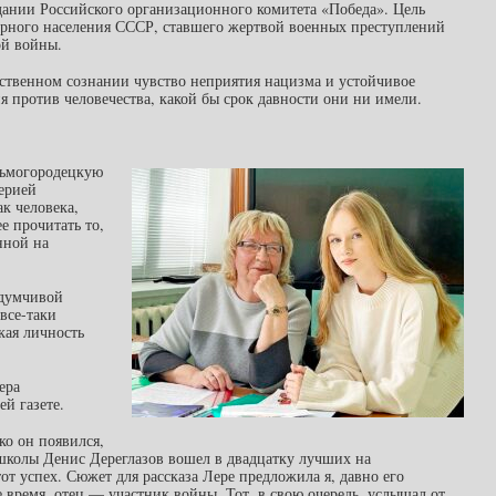
едании Российского организационного комитета «Победа». Цель
ирного населения СССР, ставшего жертвой военных преступлений
ой войны.
ественном сознании чувство неприятия нацизма и устойчивое
я против человечества, какой бы срок давности они ни имели.
зьмогородецкую
лерией
к человека,
е прочитать то,
нной на
вдумчивой
все-таки
кая личность
ера
ей газете.
ко он появился,
 школы Денис Дереглазов вошел в двадцатку лучших на
от успех. Сюжет для рассказа Лере предложила я, давно его
е время, отец — участник войны. Тот, в свою очередь, услышал от