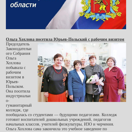
Ольга Хохлова посетила Юрьев-Польский с рабочим визитом
Председатель
Законодательн
ого Собрания
Ольга
Хохлова
побывала с
рабочим
визитом в
Юрьев-
Польском.
Она посетила
индустриальн
о-
гуманитарный
колледж, где
пообщалась со студентами — будущими педагогами. Колледж
готовит воспитателей дошкольных учреждений, педагогов
начальных классов, учителей физкультуры, ИЗО и черчения.
Ольга Хохлова сама закончила это учебное заведение по