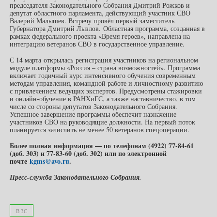
председателя Законодательного Собрания Дмитрий Рожков и
депутат областного парламента, действующий участник СВО
Валерий Малышев. Встречу провёл первый заместитель
Губернатора Дмитрий Лызлов. Областная программа, созданная в
рамках федерального проекта «Время героев», направлена на
интеграцию ветеранов СВО в государственное управление.
С 14 марта открылась регистрация участников на региональном
модуле платформы «Россия – страна возможностей». Программа
включает годичный курс интенсивного обучения современным
методам управления, командной работе и личностному развитию
с привлечением ведущих экспертов. Предусмотрены стажировки
и онлайн-обучение в РАНХиГС, а также наставничество, в том
числе со стороны депутатов Законодательного Собрания.
Успешное завершение программы обеспечит назначение
участников СВО на руководящие должности. На первый поток
планируется зачислить не менее 50 ветеранов спецоперации.
Более полная информация — по телефонам (4922) 77-84-61
(доб. 303) и 77-83-60 (доб. 302) или по электронной
почте
kgms@avo.ru
.
Пресс-служба Законодательного Собрания.
В ЗС