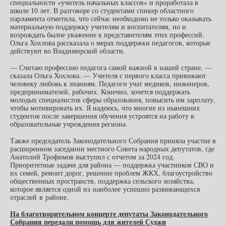
специальности «учитель начальных классов» и проработала в
школе 10 лет. В разговоре со студентами спикер областного
парламента отметила, что сейчас необходимо не только оказывать
материальную поддержку учителям и воспитателям, но и
возрождать былое уважение к представителям этих профессий.
Ольга Хохлова рассказала о мерах поддержки педагогов, которые
действуют во Владимирской области.
— Считаю профессию педагога самой важной в нашей стране, —
сказала Ольга Хохлова. — Учителя с первого класса прививают
человеку любовь к знаниям. Педагоги учат медиков, инженеров,
предпринимателей, рабочих. Конечно, хочется поддержать
молодых специалистов сферы образования, повысить им зарплату,
чтобы мотивировать их. Я надеюсь, что многие из нынешних
студентов после завершения обучения устроятся на работу в
образовательные учреждения региона.
Также председатель Законодательного Собрания приняла участие в
расширенном заседании местного Совета народных депутатов, где
Анатолий Трофимов выступил с отчетом за 2024 год.
Приоритетные задачи для района — поддержка участников СВО и
их семей, ремонт дорог, решение проблем ЖКХ, благоустройство
общественных пространств, поддержка сельского хозяйства,
которое является одной из наиболее успешно развивающихся
отраслей в районе.
На благотворительном концерте депутаты Законодательного
Собрания передали помощь для жителей Суджи