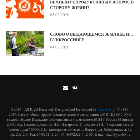
ВЕЧНЫЙ РЕПРОДУКТИВНЫЙ ВОПРОС В
СТОРОНУ ЖИЗНИ?
05.08.2026
СЛОВО О ВЫДАЮЩЕМСЯ ЗЕМЛЯКЕ И…
БУККРОССИНГЕ
04.08.2026
@2019 - All Right Reserved. Designed and Developed by
PenciDesign
© 1917-
2019. Газета «Знамя труда» Свидетельство о регистрации СМИ ПИ № 5-0608
выдано Верхне-Волжским региональным управлением МПТР России 14 января
2003 года. Главный редактор И.В. Назаренко. Учредитель НП "Редакция газеты
"Знамя труда" 600901, Владимирская область, г. Ковров, ул. Либерецкая, д. 5а,
оф. 202-205 Тел. 8(49232) 2-20- 57, 8(49232) 4-12-53. E-mail: or.zt@yandex.ru