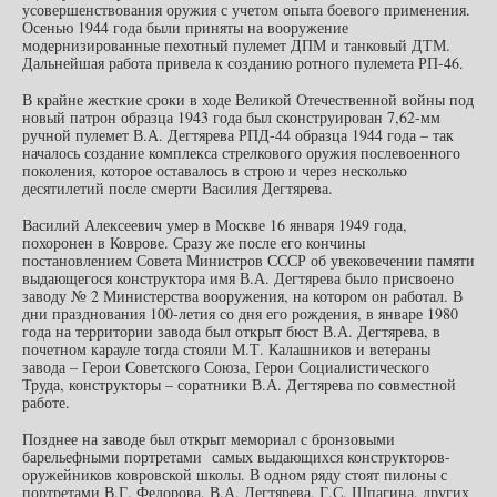
усовершенствования оружия с учетом опыта боевого применения.
Осенью 1944 года были приняты на вооружение
модернизированные пехотный пулемет ДПМ и танковый ДТМ.
Дальнейшая работа привела к созданию ротного пулемета РП-46.
В крайне жесткие сроки в ходе Великой Отечественной войны под
новый патрон образца 1943 года был сконструирован 7,62-мм
ручной пулемет В.А. Дегтярева РПД-44 образца 1944 года – так
началось создание комплекса стрелкового оружия послевоенного
поколения, которое оставалось в строю и через несколько
десятилетий после смерти Василия Дегтярева.
Василий Алексеевич умер в Москве 16 января 1949 года,
похоронен в Коврове. Сразу же после его кончины
постановлением Совета Министров СССР об увековечении памяти
выдающегося конструктора имя В.А. Дегтярева было присвоено
заводу № 2 Министерства вооружения, на котором он работал. В
дни празднования 100-летия со дня его рождения, в январе 1980
года на территории завода был открыт бюст В.А. Дегтярева, в
почетном карауле тогда стояли М.Т. Калашников и ветераны
завода – Герои Советского Союза, Герои Социалистического
Труда, конструкторы – соратники В.А. Дегтярева по совместной
работе.
Позднее на заводе был открыт мемориал с бронзовыми
барельефными портретами самых выдающихся конструкторов-
оружейников ковровской школы. В одном ряду стоят пилоны с
портретами В.Г. Федорова, В.А. Дегтярева, Г.С. Шпагина, других