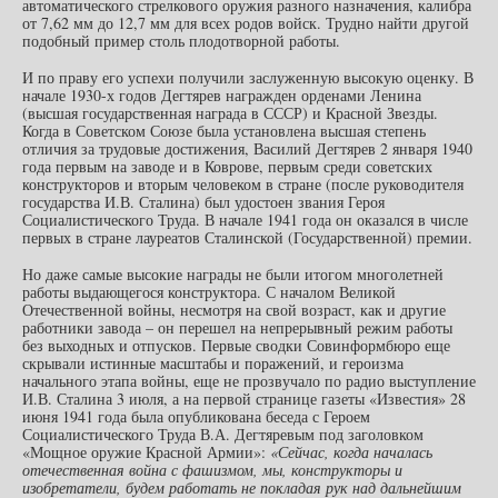
автоматического стрелкового оружия разного назначения, калибра
от 7,62 мм до 12,7 мм для всех родов войск. Трудно найти другой
подобный пример столь плодотворной работы.
И по праву его успехи получили заслуженную высокую оценку. В
начале 1930-х годов Дегтярев награжден орденами Ленина
(высшая государственная награда в СССР) и Красной Звезды.
Когда в Советском Союзе была установлена высшая степень
отличия за трудовые достижения, Василий Дегтярев 2 января 1940
года первым на заводе и в Коврове, первым среди советских
конструкторов и вторым человеком в стране (после руководителя
государства И.В. Сталина) был удостоен звания Героя
Социалистического Труда. В начале 1941 года он оказался в числе
первых в стране лауреатов Сталинской (Государственной) премии.
Но даже самые высокие награды не были итогом многолетней
работы выдающегося конструктора. С началом Великой
Отечественной войны, несмотря на свой возраст, как и другие
работники завода – он перешел на непрерывный режим работы
без выходных и отпусков. Первые сводки Совинформбюро еще
скрывали истинные масштабы и поражений, и героизма
начального этапа войны, еще не прозвучало по радио выступление
И.В. Сталина 3 июля, а на первой странице газеты «Известия» 28
июня 1941 года была опубликована беседа с Героем
Социалистического Труда В.А. Дегтяревым под заголовком
«Мощное оружие Красной Армии»:
«Сейчас, когда началась
отечественная война с фашизмом, мы, конструкторы и
изобретатели, будем работать не покладая рук над дальнейшим