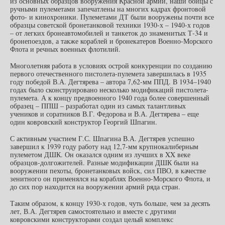
из основных образцов вооружения Красной армии, наши бойцы с
ручными пулеметами запечатлены на многих кадрах фронтовой
фото- и кинохроники. Пулеметами ДТ были вооружены почти все
образцы советской бронетанковой техники 1930-х – 1940-х годов
– от легких бронеавтомобилей и танкеток до знаменитых Т-34 и
бронепоездов, а также кораблей и бронекатеров Военно-Морского
Флота и речных военных флотилий.
Многолетняя работа в условиях острой конкуренции по созданию
первого отечественного пистолета-пулемета завершилась в 1935
году победой В.А. Дегтярева – автора 7,62-мм ППД. В 1934–1940
годах было сконструировано несколько модификаций пистолета-
пулемета. А к концу предвоенного 1940 года более совершенный
образец – ППШ – разработал один из самых талантливых
учеников и соратников В.Г. Федорова и В.А. Дегтярева – еще
один ковровский конструктор Георгий Шпагин.
С активным участием Г.С. Шпагина В.А. Дегтярев успешно
завершил к 1939 году работу над 12,7-мм крупнокалиберным
пулеметом ДШК. Он оказался одним из лучших в XX веке
образцов-долгожителей. Разные модификации ДШК были на
вооружении пехоты, бронетанковых войск, сил ПВО, в качестве
зенитного он применялся на кораблях Военно-Морского Флота, и
до сих пор находится на вооружении армий ряда стран.
Таким образом, к концу 1930-х годов, чуть больше, чем за десять
лет, В.А. Дегтярев самостоятельно и вместе с другими
ковровскими конструкторами создал целый комплекс