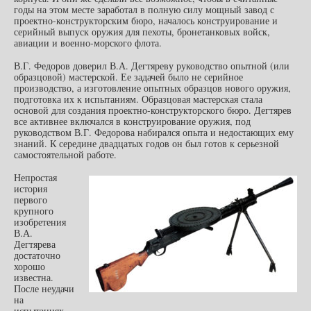
годы на этом месте заработал в полную силу мощный завод с
проектно-конструкторским бюро, началось конструирование и
серийный выпуск оружия для пехоты, бронетанковых войск,
авиации и военно-морского флота.
В.Г. Федоров доверил В.А. Дегтяреву руководство опытной (или
образцовой) мастерской. Ее задачей было не серийное
производство, а изготовление опытных образцов нового оружия,
подготовка их к испытаниям. Образцовая мастерская стала
основой для создания проектно-конструкторского бюро. Дегтярев
все активнее включался в конструирование оружия, под
руководством В.Г. Федорова набирался опыта и недостающих ему
знаний. К середине двадцатых годов он был готов к серьезной
самостоятельной работе.
Непростая
история
первого
крупного
изобретения
В.А.
Дегтярева
достаточно
хорошо
известна.
После неудачи
на
испытаниях