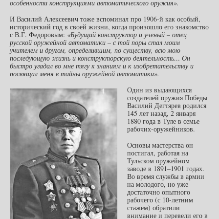
особенности конструкциями автоматического оружия».
И Василий Алексеевич тоже вспоминал про 1906-й как особый,
исторический год в своей жизни, когда произошло его знакомство
с В.Г. Федоровым:
«Будущий конструктор и ученый – отец
русской оружейной автоматики – с той поры стал моим
учителем и другом, определившим, по существу, всю мою
последующую жизнь и конструкторскую деятельность… Он
быстро угадал во мне тягу к знаниям и к изобретательству и
посвящал меня в тайны оружейной автоматики».
Один из выдающихся
создателей оружия Победы
Василий Дегтярев родился
145 лет назад, 2 января
1880 года в Туле в семье
рабочих-оружейников.
Основы мастерства он
постигал, работая на
Тульском оружейном
заводе в 1891–1901 годах.
Во время службы в армии
на молодого, но уже
достаточно опытного
рабочего (с 10-летним
стажем) обратили
внимание и перевели его в