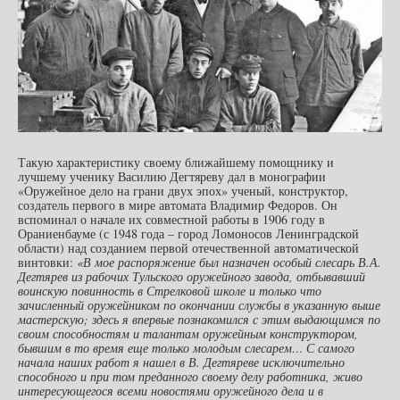
Такую характеристику своему ближайшему помощнику и
лучшему ученику Василию Дегтяреву дал в монографии
«Оружейное дело на грани двух эпох» ученый, конструктор,
создатель первого в мире автомата Владимир Федоров. Он
вспоминал о начале их совместной работы в 1906 году в
Ораниенбауме (с 1948 года – город Ломоносов Ленинградской
области) над созданием первой отечественной автоматической
винтовки:
«В мое распоряжение был назначен особый слесарь В.А.
Дегтярев из рабочих Тульского оружейного завода, отбывавший
воинскую повинность в Стрелковой школе и только что
зачисленный оружейником по окончании службы в указанную выше
мастерскую; здесь я впервые познакомился с этим выдающимся по
своим способностям и талантам оружейным конструктором,
бывшим в то время еще только молодым слесарем… С самого
начала наших работ я нашел в В. Дегтяреве исключительно
способного и при том преданного своему делу работника, живо
интересующегося всеми новостями оружейного дела и в