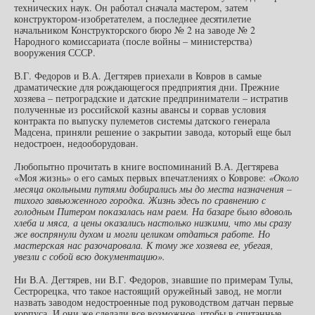
технических наук. Он работал сначала мастером, затем
конструктором-изобретателем, а последнее десятилетие
начальником Конструкторского бюро № 2 на заводе № 2
Народного комиссариата (после войны – министерства)
вооружения СССР.
В.Г. Федоров и В.А. Дегтярев приехали в Ковров в самые
драматические для рождающегося предприятия дни. Прежние
хозяева – петроградские и датские предприниматели – истратив
полученные из российской казны авансы и сорвав условия
контракта по выпуску пулеметов системы датского генерала
Мадсена, приняли решение о закрытии завода, который еще был
недостроен, недооборудован.
Любопытно прочитать в книге воспоминаний В.А. Дегтярева
«Моя жизнь» о его самых первых впечатлениях о Коврове:
«Около
месяца окольными путями добирались мы до места назначения –
тихого завьюженного городка. Жизнь здесь по сравнению с
голодным Питером показалась нам раем. На базаре было вдоволь
хлеба и мяса, а цены оказались настолько низкими, что мы сразу
же воспрянули духом и могли целиком отдаться работе. Но
мастерская нас разочаровала. К тому же хозяева ее, убегая,
увезли с собой всю документацию».
Ни В.А. Дегтярев, ни В.Г. Федоров, знавшие по примерам Тулы,
Сестрорецка, что такое настоящий оружейный завод, не могли
назвать заводом недостроенные под руководством датчан первые
корпуса. И они же сделали все возможное, чтобы в считанные