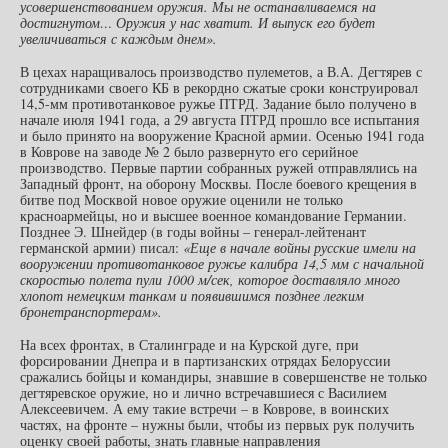
усовершенствованием оружия. Мы не останавливаемся на
достигнутом… Оружия у нас хватит. И выпуск его будет
увеличиваться с каждым днем».
В цехах наращивалось производство пулеметов, а В.А. Дегтярев с
сотрудниками своего КБ в рекордно сжатые сроки конструировал
14,5-мм противотанковое ружье ПТРД. Задание было получено в
начале июля 1941 года, а 29 августа ПТРД прошло все испытания
и было принято на вооружение Красной армии. Осенью 1941 года
в Коврове на заводе № 2 было развернуто его серийное
производство. Первые партии собранных ружей отправлялись на
Западный фронт, на оборону Москвы. После боевого крещения в
битве под Москвой новое оружие оценили не только
красноармейцы, но и высшее военное командование Германии.
Позднее Э. Шнейдер (в годы войны – генерал-лейтенант
германской армии) писал:
«Еще в начале войны русские имели на
вооружении противотанковое ружье калибра 14,5 мм с начальной
скоростью полета пули 1000 м/сек, которое доставляло много
хлопот немецким танкам и появившимся позднее легким
бронетранспортерам».
На всех фронтах, в Сталинграде и на Курской дуге, при
форсировании Днепра и в партизанских отрядах Белоруссии
сражались бойцы и командиры, знавшие в совершенстве не только
дегтяревское оружие, но и лично встречавшиеся с Василием
Алексеевичем. А ему такие встречи – в Коврове, в воинских
частях, на фронте – нужны были, чтобы из первых рук получить
оценку своей работы, знать главные направления