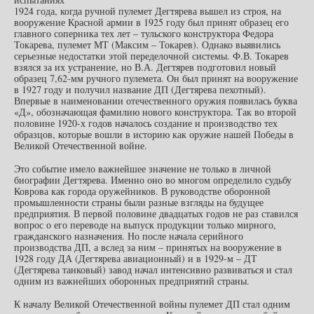
1924 года, когда ручной пулемет Дегтярева вышел из строя, на
вооружение Красной армии в 1925 году был принят образец его
главного соперника тех лет – тульского конструктора Федора
Токарева, пулемет МТ (Максим – Токарев). Однако выявились
серьезные недостатки этой переделочной системы. Ф.В. Токарев
взялся за их устранение, но В.А. Дегтярев подготовил новый
образец 7,62-мм ручного пулемета. Он был принят на вооружение
в 1927 году и получил название ДП (Дегтярева пехотный).
Впервые в наименовании отечественного оружия появилась буква
«Д», обозначающая фамилию нового конструктора. Так во второй
половине 1920-х годов началось создание и производство тех
образцов, которые вошли в историю как оружие нашей Победы в
Великой Отечественной войне.
Это событие имело важнейшее значение не только в личной
биографии Дегтярева. Именно оно во многом определило судьбу
Коврова как города оружейников. В руководстве оборонной
промышленности страны были разные взгляды на будущее
предприятия. В первой половине двадцатых годов не раз ставился
вопрос о его переводе на выпуск продукции только мирного,
гражданского назначения. Но после начала серийного
производства ДП, а вслед за ним – принятых на вооружение в
1928 году ДА (Дегтярева авиационный) и в 1929-м – ДТ
(Дегтярева танковый) завод начал интенсивно развиваться и стал
одним из важнейших оборонных предприятий страны.
К началу Великой Отечественной войны пулемет ДП стал одним