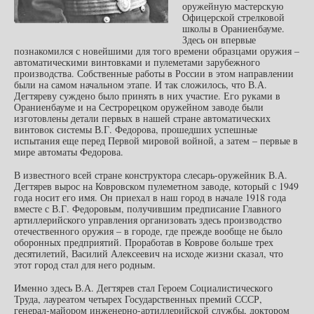
оружейную мастерскую
Офицерской стрелковой
школы в Ораниенбауме.
Здесь он впервые
познакомился с новейшими для того времени образцами оружия –
автоматическими винтовками и пулеметами зарубежного
производства. Собственные работы в России в этом направлении
были на самом начальном этапе. И так сложилось, что В.А.
Дегтяреву суждено было принять в них участие. Его руками в
Ораниенбауме и на Сестрорецком оружейном заводе были
изготовлены детали первых в нашей стране автоматических
винтовок системы В.Г. Федорова, прошедших успешные
испытания еще перед Первой мировой войной, а затем – первые в
мире автоматы Федорова.
В известного всей стране конструктора слесарь-оружейник В.А.
Дегтярев вырос на Ковровском пулеметном заводе, который с 1949
года носит его имя. Он приехал в наш город в начале 1918 года
вместе с В.Г. Федоровым, получившим предписание Главного
артиллерийского управления организовать здесь производство
отечественного оружия – в городе, где прежде вообще не было
оборонных предприятий. Проработав в Коврове больше трех
десятилетий, Василий Алексеевич на исходе жизни сказал, что
этот город стал для него родным.
Именно здесь В.А. Дегтярев стал Героем Социалистического
Труда, лауреатом четырех Государственных премий СССР,
генерал-майором инженерно-артиллерийской службы, доктором