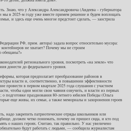
ь. Знаю, что у Александра Александровича (Авдеева – губернатора
 и мы в 2025-м году уже вместе примем решение и будем воплощать
семьи, и здесь еще очень многое предстоит сделать, — заострила
едерации РФ, прим. автора) задала вопрос относительно мусора:
у контейнеров не хватает? Почему мы не строим
ю обещаны?»
законодателей регионального уровня, посмотреть «на земле» что
ения донести до федерального уровня.
реформы, которая предполагает преобразование районов в
ктуры власти и, соответственно, в повышении эффективности
ние провести в первом квартале 2025 года слушания с участием
ласти, чтобы одни могли свои чаяния озвучить, и власти из первых
т); о подготовке празднования 80-летнего юбилея Победы (Ольга
оторые еще живы, их семьи, а также мемориалы и захоронения героев
ть, надо закрепить патриотические отряды школьников или
дбище, должен четко понимать, почему он пришел сюда, и кто под
ять о наших героях. Считаю, так правильно. У нас увеличено
 обязательно будут работать с людьми, — сообщила журналистам