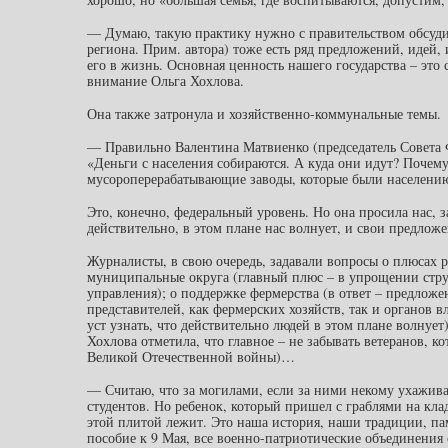
— Думаю, такую практику нужно с правительством обсудит
региона. Прим. автора) тоже есть ряд предложений, идей,
его в жизнь. Основная ценность нашего государства – это 
внимание Ольга Хохлова.
Она также затронула и хозяйственно-коммунальные темы.
— Правильно Валентина Матвиенко (председатель Совета Ф
«Деньги с населения собираются. А куда они идут? Почем
мусороперерабатывающие заводы, которые были населени
Это, конечно, федеральный уровень. Но она просила нас, 
действительно, в этом плане нас волнует, и свои предлож
Журналисты, в свою очередь, задавали вопросы о плюсах 
муниципальные округа (главный плюс – в упрощении стру
управления); о поддержке фермерства (в ответ – предложе
представителей, как фермерских хозяйств, так и органов в
уст узнать, что действительно людей в этом плане волнуе
Хохлова отметила, что главное – не забывать ветеранов, к
Великой Отечественной войны)…
— Считаю, что за могилами, если за ними некому ухажива
студентов. Но ребенок, который пришел с граблями на кла
этой плитой лежит. Это наша история, наши традиции, пам
пособие к 9 Мая, все военно-патриотические объединения