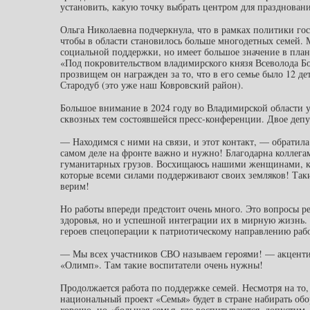
установить, какую точку выбрать центром для праздновани
Ольга Николаевна подчеркнула, что в рамках политики гос
чтобы в области становилось больше многодетных семей. М
социальной поддержки, но имеет большое значение в план
«Под покровительством владимирского князя Всеволода Б
прозвищем он награжден за то, что в его семье было 12 де
Стародуб (это уже наш Ковровский район).
Большое внимание в 2024 году во Владимирской области у
сквозных тем состоявшейся пресс-конференции. Двое депу
— Находимся с ними на связи, и этот контакт, — обратил
самом деле на фронте важно и нужно! Благодарна коллегам
гуманитарных грузов. Восхищаюсь нашими женщинами, кот
которые всеми силами поддерживают своих земляков! Таких
верим!
Но работы впереди предстоит очень много. Это вопросы р
здоровья, но и успешной интеграции их в мирную жизнь.
героев спецоперации к патриотическому направлению раб
— Мы всех участников СВО называем героями! — акцентир
«Олимп». Там такие воспитатели очень нужны!
Продолжается работа по поддержке семей. Несмотря на то, 
национальный проект «Семья» будет в стране набирать обо
хорошо, но «большая семья, где воспитываются, допустим,