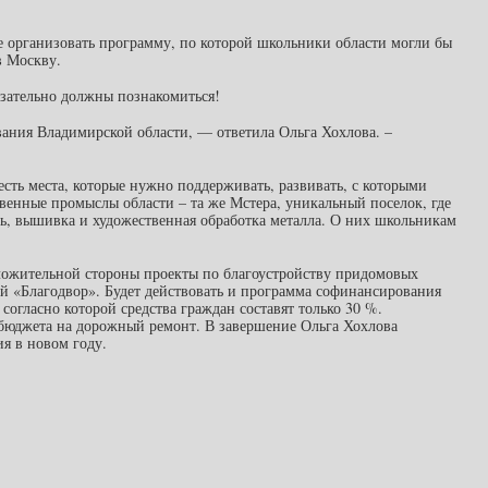
 организовать программу, по которой школьники области могли бы
в Москву.
язательно должны познакомиться!
ания Владимирской области, — ответила Ольга Хохлова. –
есть места, которые нужно поддерживать, развивать, с которыми
венные промыслы области – та же Мстера, уникальный поселок, где
ь, вышивка и художественная обработка металла. О них школьникам
оложительной стороны проекты по благоустройству придомовых
й «Благодвор». Будет действовать и программа софинансирования
огласно которой средства граждан составят только 30 %.
 бюджета на дорожный ремонт. В завершение Ольга Хохлова
я в новом году.