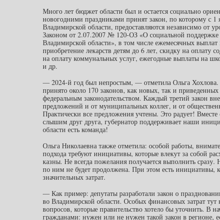
Много лет бюджет области был и остается социально орие
новогодними праздниками принят закон, по которому с 1 
Владимирской области, предоставляются независимо от ур
Законом от 2.07.2007 № 120-ОЗ «О социальной поддержке
Владимирской области», в том числе ежемесячных выплат н
приобретение лекарств детям до 6 лет, скидку на оплату 
на оплату коммунальных услуг, ежегодные выплаты на шко
и др.
— 2024-й год был непростым, — отметила Ольга Хохлова.
принято около 170 законов, как новых, так и приведенных 
федеральным законодательством. Каждый третий закон вне
предложений и от муниципальных коллег, и от обществен
Практически все предложения учтены. Это радует! Вместе
слышим друг друга, губернатор поддерживает наши иниц
области есть команда!
Ольга Николаевна также отметила: особой работы, внимат
подхода требуют инициативы, которые влекут за собой рас
казны. Не всегда пожелания получается выполнить сразу. Н
по ним не будет продолжена. При этом есть инициативы, 
значительных затрат.
— Как пример: депутаты разработали закон о празднован
во Владимирской области. Особых финансовых затрат тут н
вопросов, которые правительство хотело бы уточнить. В на
гражданами: нужен или не нужен такой закон в регионе, ес