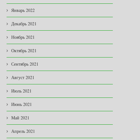
Январь 2022
Декабрь 2021
Ноябрь 2021
Октябрь 2021
ПРИНЦИП «ВМЕСТЕ С
ВЯЧЕСЛАВ СКОРОХОДОВ
Сентябрь 2021
ЖИТЕЛЯМИ» ДОЛЖЕН
«Снежная передышка дает
ОСТАВАТЬСЯ ГЛАВНЫМ!
возможность подчистить все.
Август 2021
25.02.2026
03.02.2026
Июль 2021
Июнь 2021
Май 2021
Апрель 2021