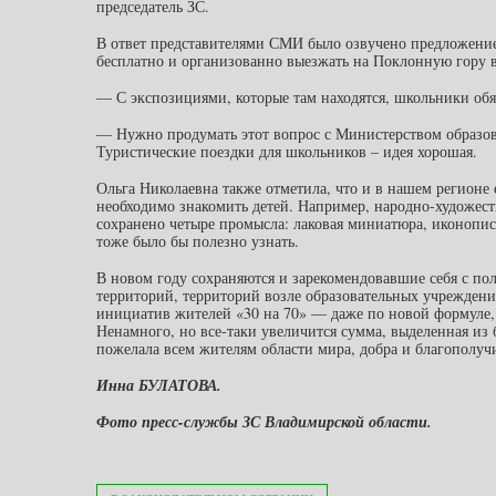
председатель ЗС.
В ответ представителями СМИ было озвучено предложение
бесплатно и организованно выезжать на Поклонную гору 
— С экспозициями, которые там находятся, школьники об
— Нужно продумать этот вопрос с Министерством образов
Туристические поездки для школьников – идея хорошая.
Ольга Николаевна также отметила, что и в нашем регионе 
необходимо знакомить детей. Например, народно-художест
сохранено четыре промысла: лаковая миниатюра, иконопис
тоже было бы полезно узнать.
В новом году сохраняются и зарекомендовавшие себя с п
территорий, территорий возле образовательных учреждени
инициатив жителей «30 на 70» — даже по новой формуле, с
Ненамного, но все-таки увеличится сумма, выделенная из
пожелала всем жителям области мира, добра и благополучи
Инна БУЛАТОВА.
Фото пресс-службы ЗС Владимирской области.