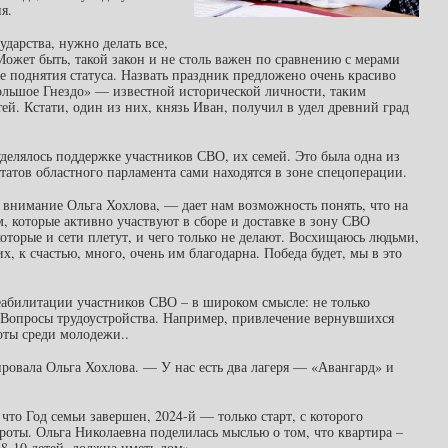
я.
ударства, нужно делать все,
ожет быть, такой закон и не столь важен по сравнению с мерами
е поднятия статуса. Назвать праздник предложено очень красиво
ольшое Гнездо» — известной исторической личности, таким
тей. Кстати, один из них, князь Иван, получил в удел древний град
делялось поддержке участников СВО, их семей. Это была одна из
татов областного парламента сами находятся в зоне спецоперации.
а внимание Ольга Хохлова, — дает нам возможность понять, что на
, которые активно участвуют в сборе и доставке в зону СВО
орые и сети плетут, и чего только не делают. Восхищаюсь людьми,
, к счастью, много, очень им благодарна. Победа будет, мы в это
еабилитации участников СВО – в широком смысле: не только
 Вопросы трудоустройства. Например, привлечение вернувшихся
оты среди молодежи..
овала Ольга Хохлова. — У нас есть два лагеря — «Авангард» и
что Год семьи завершен, 2024-й — только старт, с которого
роты. Ольга Николаевна поделилась мыслью о том, что квартира –
 8-10 детей, должна иметь дом».