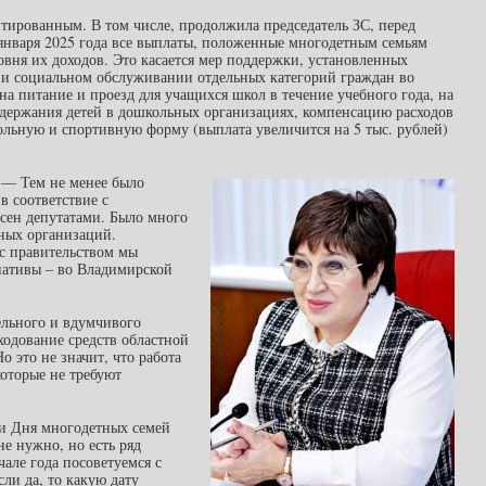
нтированным. В том числе, продолжила председатель ЗС, перед
января 2025 года все выплаты, положенные многодетным семьям
овня их доходов. Это касается мер поддержки, установленных
 и социальном обслуживании отдельных категорий граждан во
а питание и проезд для учащихся школ в течение учебного года, на
содержания детей в дошкольных организациях, компенсацию расходов
льную и спортивную форму (выплата увеличится на 5 тыс. рублей)
 — Тем не менее было
в соответствие с
сен депутатами. Было много
ных организаций.
 с правительством мы
иативы – во Владимирской
ельного и вдумчивого
ходование средств областной
о это не значит, что работа
которые не требуют
ии Дня многодетных семей
е нужно, но есть ряд
чале года посоветуемся с
ли да, то какую дату