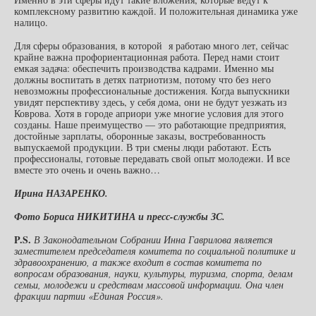
комплексному развитию каждой. И положительная динамика уже
налицо.
Для сферы образования, в которой я работаю много лет, сейчас
крайне важна профориентационная работа. Перед нами стоит
емкая задача: обеспечить производства кадрами. Именно мы
должны воспитать в детях патриотизм, потому что без него
невозможны профессиональные достижения. Когда выпускники
увидят перспективу здесь, у себя дома, они не будут уезжать из
Коврова. Хотя в городе априори уже многие условия для этого
созданы. Наше преимущество — это работающие предприятия,
достойные зарплаты, оборонные заказы, востребованность
выпускаемой продукции. В три смены люди работают. Есть
профессионалы, готовые передавать свой опыт молодежи. И все
вместе это очень и очень важно…
Ирина НАЗАРЕНКО.
Фото Бориса НИКИТИНА и пресс-службы ЗС.
P
.
S
.
В Законодательном Собрании Инна Гаврилова является
заместителем председателя комитета по социальной политике и
здравоохранению, а также входит в состав комитета по
вопросам образования, науки, культуры, туризма, спорта, делам
семьи, молодежи и средствам массовой информации. Она член
фракции партии «Единая Россия».