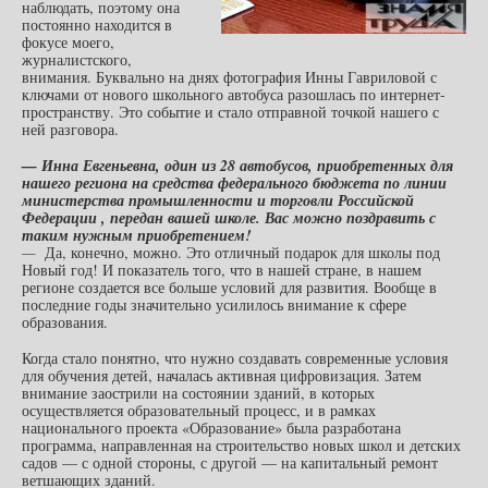
наблюдать, поэтому она
постоянно находится в
фокусе моего,
журналистского,
внимания. Буквально на днях фотография Инны Гавриловой с
ключами от нового школьного автобуса разошлась по интернет-
пространству. Это событие и стало отправной точкой нашего с
ней разговора.
— Инна Евгеньевна, один из 28 автобусов, приобретенных для
нашего региона на средства федерального бюджета по линии
министерства промышленности и торговли Российской
Федерации , передан вашей школе. Вас можно поздравить с
таким нужным приобретением!
—
Да, конечно, можно. Это отличный подарок для школы под
Новый год! И показатель того, что в нашей стране, в нашем
регионе создается все больше условий для развития. Вообще в
последние годы значительно усилилось внимание к сфере
образования.
Когда стало понятно, что нужно создавать современные условия
для обучения детей, началась активная цифровизация. Затем
внимание заострили на состоянии зданий, в которых
осуществляется образовательный процесс, и в рамках
национального проекта «Образование» была разработана
программа, направленная на строительство новых школ и детских
садов — с одной стороны, с другой — на капитальный ремонт
ветшающих зданий.