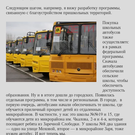
Следующим шагом, например, я вижу разработку программы,
связанную с благоустройством пришкольных территорий.
Покупка
школьных
автобусов
также
осуществляетс
я в рамках
федеральной
программы.
Сначала
автобусами
обеспечили
сельские
школы, чтобы
обеспечить
доступность
образования. Ну и в итоге дошли до городских. Появилась
отдельная программа, в том числе и региональная. В городе, в
первую очередь, автобусами начали обеспечивать те школы, где
обучается приличный процент детей из отдаленных
микрорайонов. В частности, у нас это школы №№19 и 15, где
обучаются дети из микрорайона им. Чкалова, 2-я и 4-я, которые
посещают ребята из Заречной Слободки. У школы №8 два здания
— одно на улице Моховой, второе — в микрорайоне Заря, тоже
нужен автобус. И вот теперь мы.