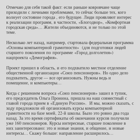
Отмечаю для себя такой факт: если раньше ковровчане чаще
приходили с личными проблемами, то сейчас больше тех, кого
волнует состояние города , его будущее. Люди проявляют интерес
к реализации программ, в частности, «Блогодвор», «Комфортная
городская среда»… Жители объединяются, и не только по этой
теме.
Несколько лет назад, например, стартовала федеральная программа
«Основы компьютерной грамотности» (для подготовки людей
старшего поколения по программе «Город долголетия»)
нацпроекта «Демография».
Проект пришел в область, и его подхватило местное отделение
общественной организации «Союз пенсионеров». Но одно дело
подхватить, другое — все организовать. Нужны ведь и
помещение, и компьютеры…
Когда с решением вопроса «Союз пенсионеров» зашел в тупик,
его председатель Ольга Пронина, пришла на наш совместный с
главой города прием в «Единую Россию». И мы, можно сказать, с
ходу предложили ей организовать курсы компьютерной
грамотности на базе моей, 22-й школы. Было это ровно два года
назад. За это время сертификаты об окончании курсов получили
уже 160 пенсионеров. Курсы интересные, старшее поколение в
них заинтересовано: это и новые знания, и общение, и новые
интересы… Скажу больше: направление расширилось…