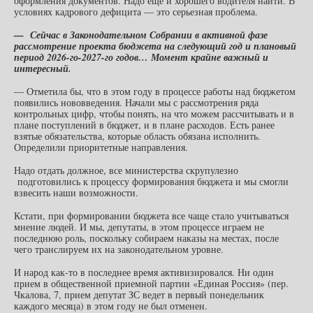
оформления документов. Надо еще и хорошего водителя найти. В
условиях кадрового дефицита — это серьезная проблема.
— Сейчас в Законодательном Собрании в активной фазе
рассмотрение проекта бюджета на следующий год и плановый
период 2026-го-2027-го годов… Момент крайне важный и
интересный.
— Отметила бы, что в этом году в процессе работы над бюджетом
появились нововведения. Начали мы с рассмотрения ряда
контрольных цифр, чтобы понять, на что можем рассчитывать и в
плане поступлений в бюджет, и в плане расходов. Есть ранее
взятые обязательства, которые область обязана исполнить.
Определили приоритетные направления.
Надо отдать должное, все министерства скрупулезно
подготовились к процессу формирования бюджета и мы смогли
взвесить наши возможности.
Кстати, при формировании бюджета все чаще стало учитываться
мнение людей. И мы, депутаты, в этом процессе играем не
последнюю роль, поскольку собираем наказы на местах, после
чего транслируем их на законодательном уровне.
И народ как-то в последнее время активизировался. Ни один
прием в общественной приемной партии «Единая Россия» (пер.
Чкалова, 7, прием депутат ЗС ведет в первый понедельник
каждого месяца) в этом году не был отменен.