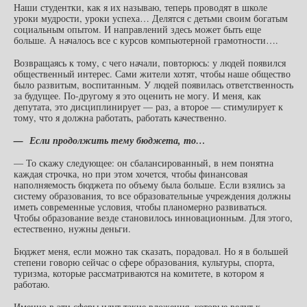
Наши студентки, как я их называю, теперь проводят в школе
уроки мудрости, уроки успеха… Делятся с детьми своим богатым
социальным опытом. И направлений здесь может быть еще
больше. А началось все с курсов компьютерной грамотности….
Возвращаясь к тому, с чего начали, повторюсь: у людей появился
общественный интерес. Сами жители хотят, чтобы наше общество
было развитым, воспитанным. У людей появилась ответственность
за будущее. По-другому я это оценить не могу. И меня, как
депутата, это дисциплинирует — раз, а второе — стимулирует к
тому, что я должна работать, работать качественно.
— Если продолжить тему бюджета, то…
— То скажу следующее: он сбалансированный, в нем понятна
каждая строчка, но при этом хочется, чтобы финансовая
наполняемость бюджета по объему была больше. Если взялись за
систему образования, то все образовательные учреждения должны
иметь современные условия, чтобы планомерно развиваться.
Чтобы образование везде становилось инновационным. Для этого,
естественно, нужны деньги.
Бюджет меня, если можно так сказать, порадовал. Но я в большей
степени говорю сейчас о сфере образования, культуры, спорта,
туризма, которые рассматриваются на комитете, в котором я
работаю.
Именно в эти сферы идут такие вложения, которые ведут к