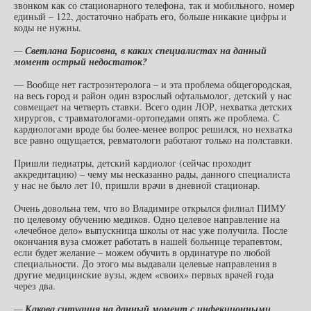
звонком как со стационарного телефона, так и мобильного, номер
единый – 122, достаточно набрать его, больше никакие цифры и
коды не нужны.
—
Светлана Борисовна, в каких специалистах на данный
момент острый недостаток?
— Вообще нет гастроэнтеролога – и эта проблема общегородская,
на весь город и район один взрослый офтальмолог, детский у нас
совмещает на четверть ставки. Всего один ЛОР, нехватка детских
хирургов, с травматологами-ортопедами опять же проблема. С
кардиологами вроде бы более-менее вопрос решился, но нехватка
все равно ощущается, ревматологи работают только на полставки.
Пришли педиатры, детский кардиолог (сейчас проходит
аккредитацию) – чему мы несказанно рады, данного специалиста
у нас не было лет 10, пришли врачи в дневной стационар.
Очень довольна тем, что во Владимире открылся филиал ПИМУ
по целевому обучению медиков. Одно целевое направление на
«лечебное дело» выпускница школы от нас уже получила. После
окончания вуза сможет работать в нашей больнице терапевтом,
если будет желание – можем обучить в ординатуре по любой
специальности. До этого мы выдавали целевые направления в
другие медицинские вузы, ждем «своих» первых врачей года
через два.
—
Какова ситуация на данный момент с инфекционными