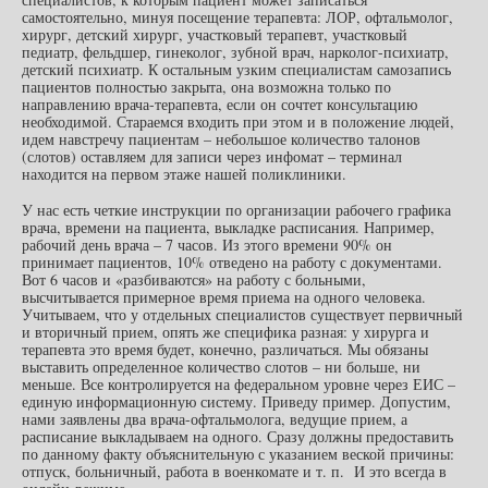
самостоятельно, минуя посещение терапевта: ЛОР, офтальмолог,
хирург, детский хирург, участковый терапевт, участковый
педиатр, фельдшер, гинеколог, зубной врач, нарколог-психиатр,
детский психиатр. К остальным узким специалистам самозапись
пациентов полностью закрыта, она возможна только по
направлению врача-терапевта, если он сочтет консультацию
необходимой. Стараемся входить при этом и в положение людей,
идем навстречу пациентам – небольшое количество талонов
(слотов) оставляем для записи через инфомат – терминал
находится на первом этаже нашей поликлиники.
У нас есть четкие инструкции по организации рабочего графика
врача, времени на пациента, выкладке расписания. Например,
рабочий день врача – 7 часов. Из этого времени 90% он
принимает пациентов, 10% отведено на работу с документами.
Вот 6 часов и «разбиваются» на работу с больными,
высчитывается примерное время приема на одного человека.
Учитываем, что у отдельных специалистов существует первичный
и вторичный прием, опять же специфика разная: у хирурга и
терапевта это время будет, конечно, различаться. Мы обязаны
выставить определенное количество слотов – ни больше, ни
меньше. Все контролируется на федеральном уровне через ЕИС –
единую информационную систему. Приведу пример. Допустим,
нами заявлены два врача-офтальмолога, ведущие прием, а
расписание выкладываем на одного. Сразу должны предоставить
по данному факту объяснительную с указанием веской причины:
отпуск, больничный, работа в военкомате и т. п. И это всегда в