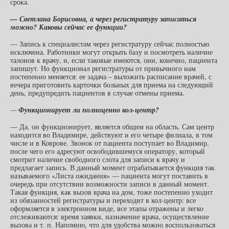
срока.
— Светлана Борисовна, а через регистратуру записаться
можно? Каковы сейчас ее функции?
— Запись к специалистам через регистратуру сейчас полностью
исключена. Работники могут открыть базу и посмотреть наличие
талонов к врачу, и, если таковые имеются, они, конечно, пациента
запишут. Но функционал регистратуры от привычного нам
постепенно меняется: ее задача – выложить расписание врачей, с
вечера приготовить карточки больных для приема на следующий
день, предупредить пациентов в случае отмены приема.
—
Функционирует ли полноценно кол-центр?
— Да, он функционирует, является общим на область. Сам центр
находится во Владимире, действуют и его четыре филиала, в том
числе и в Коврове. Звонок от пациента поступает во Владимир,
после чего его адресуют освободившемуся оператору, который
смотрит наличие свободного слота для записи к врачу и
предлагает запись. В данный момент отрабатывается функция так
называемого «Листа ожидания» — пациента могут поставить в
очередь при отсутствии возможности записи в данный момент.
Такая функция, как вызов врача на дом, тоже постепенно уходит
из обязанностей регистратуры и переходит в кол-центр: все
оформляется в электронном виде, все этапы отражены и легко
отслеживаются: время заявки, назначение врача, осуществление
вызова и т. п. Напомню, что для удобства можно воспользоваться