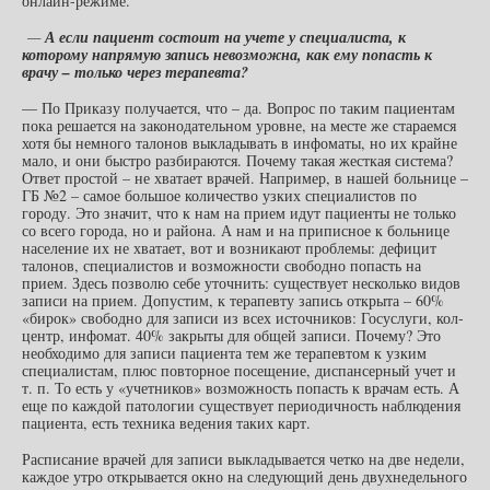
онлайн-режиме.
—
А если пациент состоит на учете у специалиста, к
которому напрямую запись невозможна, как ему попасть к
врачу – только через терапевта?
— По Приказу получается, что – да. Вопрос по таким пациентам
пока решается на законодательном уровне, на месте же стараемся
хотя бы немного талонов выкладывать в инфоматы, но их крайне
мало, и они быстро разбираются. Почему такая жесткая система?
Ответ простой – не хватает врачей. Например, в нашей больнице –
ГБ №2 – самое большое количество узких специалистов по
городу. Это значит, что к нам на прием идут пациенты не только
со всего города, но и района. А нам и на приписное к больнице
население их не хватает, вот и возникают проблемы: дефицит
талонов, специалистов и возможности свободно попасть на
прием. Здесь позволю себе уточнить: существует несколько видов
записи на прием. Допустим, к терапевту запись открыта – 60%
«бирок» свободно для записи из всех источников: Госуслуги, кол-
центр, инфомат. 40% закрыты для общей записи. Почему? Это
необходимо для записи пациента тем же терапевтом к узким
специалистам, плюс повторное посещение, диспансерный учет и
т. п. То есть у «учетников» возможность попасть к врачам есть. А
еще по каждой патологии существует периодичность наблюдения
пациента, есть техника ведения таких карт.
Расписание врачей для записи выкладывается четко на две недели,
каждое утро открывается окно на следующий день двухнедельного