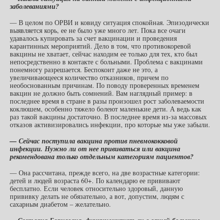
заболеваниями?
— В целом по ОРВИ и ковиду ситуация спокойная. Эпизодически
выявляется корь, ее не было уже много лет. Пока все очаги
удавалось купировать за счет вакцинации и проведения
карантинных мероприятий. Дело в том, что противокоревой
вакцины не хватает, сейчас находим ее только для тех, кто был
непосредственно в контакте с больными. Проблема с вакцинами
понемногу разрешается. Беспокоит даже не это, а
увеличивающееся количество отказников, причем по
необоснованным причинам. По поводу проверенных временем
вакцин не должно быть сомнений. Вам наглядный пример: в
последнее время в стране в разы произошел рост заболеваемости
коклюшем, особенно тяжело болеют маленькие дети. А ведь как
раз такой вакцины достаточно. В последнее время из-за массовых
отказов активизировались инфекции, про которые мы уже забыли.
— Сейчас поступила вакцина против пневмококковой
инфекции. Нужно ли от нее прививаться или вакцина
рекомендована только отдельным категориям пациентов?
— Она рассчитана, прежде всего, на две возрастные категории:
детей и людей возраста 60+. По календарю ее прививают
бесплатно. Если человек относительно здоровый, данную
прививку делать не обязательно, а вот, допустим, людям с
сахарным диабетом – желательно.