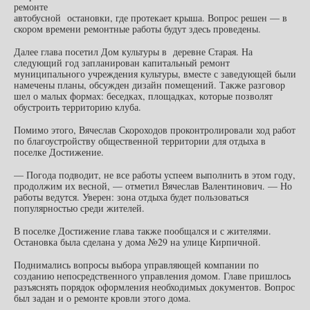
ремонте
автобусной остановки, где протекает крыша. Вопрос решен — в
скором времени ремонтные работы будут здесь проведены.
Далее глава посетил Дом культуры в деревне Старая. На
следующий год запланирован капитальный ремонт
муниципального учреждения культуры, вместе с заведующей были
намечены планы, обсужден дизайн помещений. Также разговор
шел о малых формах: беседках, площадках, которые позволят
обустроить территорию клуба.
Помимо этого, Вячеслав Скороходов проконтролировали ход работ
по благоустройству общественной территории для отдыха в
поселке Достижение.
— Погода подводит, не все работы успеем выполнить в этом году,
продолжим их весной, — отметил Вячеслав Валентинович. — Но
работы ведутся. Уверен: зона отдыха будет пользоваться
популярностью среди жителей.
В поселке Достижение глава также пообщался и с жителями.
Остановка была сделана у дома №29 на улице Кирпичной.
Поднимались вопросы выбора управляющей компании по
созданию непосредственного управления домом. Главе пришлось
разъяснять порядок оформления необходимых документов. Вопрос
был задан и о ремонте кровли этого дома.