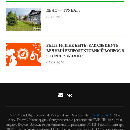
ДЕЛО — ТРУБА…
06.08.2026
БЫТЬ ИЛИ НЕ БЫТЬ: КАК СДВИНУТЬ
ВЕЧНЫЙ РЕПРОДУКТИВНЫЙ ВОПРОС В
СТОРОНУ ЖИЗНИ?
05.08.2026
@2019 - All Right Reserved. Designed and Developed by
PenciDesign
© 1917-
2019. Газета «Знамя труда» Свидетельство о регистрации СМИ ПИ № 5-0608
выдано Верхне-Волжским региональным управлением МПТР России 14 января
2003 года. Главный редактор И.В. Назаренко. Учредитель НП "Редакция газеты