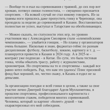
— Вообще-то я ехал на соревнования с травмой, до сих пор вот
хромаю, потянул связки голеностопа, — смущенно признается
спортсмен. – На всякий случай не стал никому говорить. Из-за
травмы ноги пришлось даже пропустить гонку в Череповце, она
проходила за неделю до соревнований в Казани. Восстановиться
полностью не успел, выступал в Татарстане на обезболивающих.
— Можно сказать, по статусности этих игр, по уровню
участников мы с Александром Смоляром стали «олимпийскими
чемпионами», — улыбается гонщик. – Но планы у организаторов
очень большие. Насколько я знаю, фиджитал-геймс по разным
дисциплинам: футболу, баскетболу, хоккею, картингу и т. д. —
планируется провести в Казани в 2024 году. А в 2025-м –
контракт уже подписан – в Китае. По сути, это была тестовая
гонка, чтобы обкатать трассу, работу с журналистами,
хронометраж. Но спортсмены на то и спортсмены – каждый все
равно хотел победить. Рад, что нам это удалось! Плюс призовой
фонд был хороший, но, честно скажу, в Казань я ездил не за
деньгами.
За организацию поездки и всей гонки в целом, а также за свое
участие лично Дмитрий благодарит Аделя Муллахметова, в
прошлом спортсмена, профессионального картингиста с
многолетним стажем, победителя многих соревнований.
Человека, который за картинг «болеет» душой – так
охарактеризовал его мой собеседник.