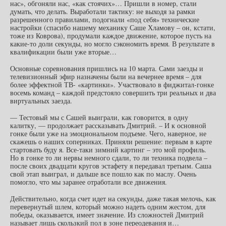
нас», обгоняли нас, «как стоячих»… Пришли в номер, стали
думать, что делать. Выработали тактику: не выходя за рамки
разрешенного правилами, подогнали «под себя» технические
настройки (спасибо нашему механику Саше Хламову – он, кстати,
тоже из Коврова), продумали каждое движение, которое пусть на
какие-то доли секунды, но могло сэкономить время. В результате в
квалификации были уже вторые…
Основные соревнования пришлись на 10 марта. Сами заезды и
телевизионный эфир назначены были на вечернее время – для
более эффектной ТВ- «картинки». Участвовало в фиджитал-гонке
восемь команд – каждой предстояло совершить три реальных и два
виртуальных заезда.
— Тестовый мы с Сашей выиграли, как говорится, в одну
калитку, — продолжает рассказывать Дмитрий. – И к основной
гонке были уже на эмоциональном подъеме. Чего, наверное, не
скажешь о наших соперниках. Приняли решение: первым в карте
стартовать буду я. Все-таки зимний картинг – это мой профиль.
Но в гонке то ли нервы немного сдали, то ли техника подвела –
после своих двадцати кругов эстафету я передавал третьим. Саша
свой этап выиграл, и дальше все пошло как по маслу. Очень
помогло, что мы заранее отработали все движения.
Действительно, когда счет идет на секунды, даже такая мелочь, как
перевернутый шлем, который можно надеть одним жестом, для
победы, оказывается, имеет значение. Из сложностей Дмитрий
называет лишь скользкий пол в зоне переодевания и…