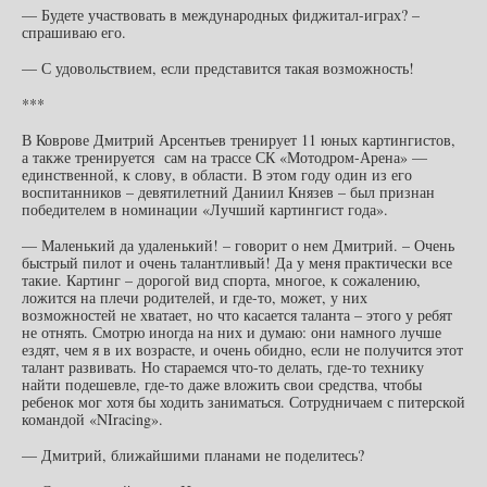
— Будете участвовать в международных фиджитал-играх? –
спрашиваю его.
— С удовольствием, если представится такая возможность!
***
В Коврове Дмитрий Арсентьев тренирует 11 юных картингистов,
а также тренируется сам на трассе СК «Мотодром-Арена» —
единственной, к слову, в области. В этом году один из его
воспитанников – девятилетний Даниил Князев – был признан
победителем в номинации «Лучший картингист года».
— Маленький да удаленький! – говорит о нем Дмитрий. – Очень
быстрый пилот и очень талантливый! Да у меня практически все
такие. Картинг – дорогой вид спорта, многое, к сожалению,
ложится на плечи родителей, и где-то, может, у них
возможностей не хватает, но что касается таланта – этого у ребят
не отнять. Смотрю иногда на них и думаю: они намного лучше
ездят, чем я в их возрасте, и очень обидно, если не получится этот
талант развивать. Но стараемся что-то делать, где-то технику
найти подешевле, где-то даже вложить свои средства, чтобы
ребенок мог хотя бы ходить заниматься. Сотрудничаем с питерской
командой «NIracing».
— Дмитрий, ближайшими планами не поделитесь?