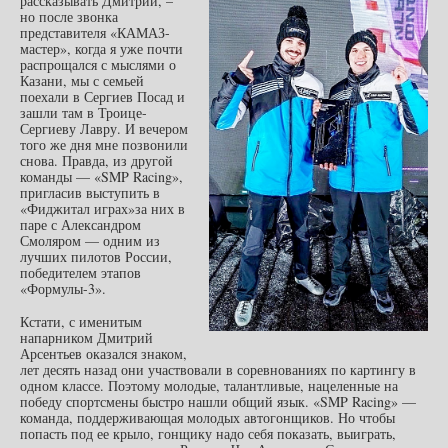
рассказывать Дмитрий, –
но после звонка
представителя «КАМАЗ-
мастер», когда я уже почти
распрощался с мыслями о
Казани, мы с семьей
поехали в Сергиев Посад и
зашли там в Троице-
Сергиеву Лавру. И вечером
того же дня мне позвонили
снова. Правда, из другой
команды — «SMP Racing»,
пригласив выступить в
«Фиджитал играх»за них в
паре с Александром
Смоляром — одним из
лучших пилотов России,
победителем этапов
«Формулы-3».
Кстати, с именитым
напарником Дмитрий
Арсентьев оказался знаком,
лет десять назад они участвовали в соревнованиях по картингу в
одном классе. Поэтому молодые, талантливые, нацеленные на
победу спортсмены быстро нашли общий язык. «SMP Racing» —
команда, поддерживающая молодых автогонщиков. Но чтобы
попасть под ее крыло, гонщику надо себя показать, выиграть,