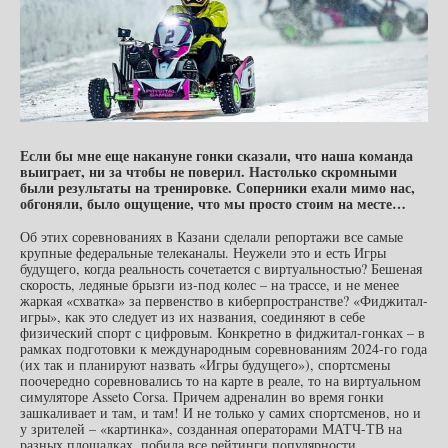
Если бы мне еще накануне гонки сказали, что наша команда
выиграет, ни за чтобы не поверил. Настолько скромными
были результаты на тренировке. Соперники ехали мимо нас,
обгоняли, было ощущение, что мы просто стоим на месте…
Об этих соревнованиях в Казани сделали репортажи все самые
крупные федеральные телеканалы. Неужели это и есть Игры
будущего, когда реальность сочетается с виртуальностью? Бешеная
скорость, ледяные брызги из-под колес – на трассе, и не менее
жаркая «схватка» за первенство в киберпространстве? «Фиджитал-
игры», как это следует из их названия, соединяют в себе
физический спорт с цифровым. Конкретно в фиджитал-гонках – в
рамках подготовки к международным соревнованиям 2024-го года
(их так и планируют назвать «Игры будущего»), спортсмены
поочередно соревновались то на карте в реале, то на виртуальном
симуляторе Asseto Corsa. Причем адреналин во время гонки
зашкаливает и там, и там! И не только у самих спортсменов, но и
у зрителей – «картинка», созданная операторами МАТЧ-ТВ на
разных площадках, побила все рейтинги популярности.