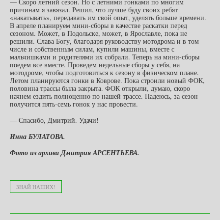
— Скоро летний сезон. Но с летними гонками по многим
причинам я завязал. Решил, что лучше буду своих ребят
«накатывать», передавать им свой опыт, уделять больше времени.
В апреле планируем мини-сборы в качестве раскатки перед
сезоном. Может, в Подольске, может, в Ярославле, пока не
решили. Слава Богу, благодаря руководству мотодрома и в том
числе и собственным силам, купили машины, вместе с
мальчишками и родителями их собрали. Теперь на мини-сборы
поедем все вместе. Проведем недельные сборы у себя, на
мотодроме, чтобы подготовиться к сезону в физическом плане.
Летом планируются гонки в Коврове. Пока строили новый ФОК,
половина трассы была закрыта. ФОК открыли, думаю, скоро
начнем ездить полноценно по нашей трассе. Надеюсь, за сезон
получится пять-семь гонок у нас провести.
— Спасибо, Дмитрий. Удачи!
Инна БУЛАТОВА.
Фото из архива Дмитрия АРСЕНТЬЕВА.
ЗНАЙ НАШИХ!