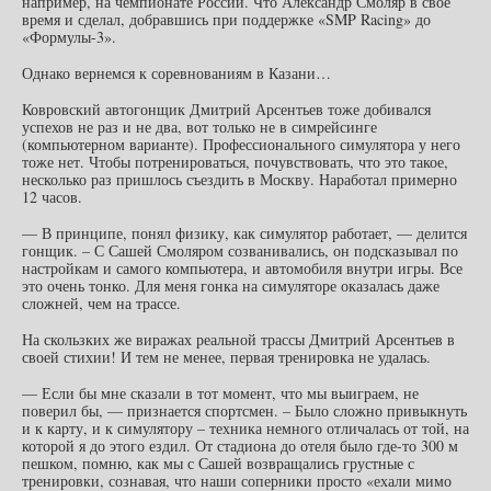
например, на чемпионате России. Что Александр Смоляр в свое
время и сделал, добравшись при поддержке «SMP Racing» до
«Формулы-3».
Однако вернемся к соревнованиям в Казани…
Ковровский автогонщик Дмитрий Арсентьев тоже добивался
успехов не раз и не два, вот только не в симрейсинге
(компьютерном варианте). Профессионального симулятора у него
тоже нет. Чтобы потренироваться, почувствовать, что это такое,
несколько раз пришлось съездить в Москву. Наработал примерно
12 часов.
— В принципе, понял физику, как симулятор работает, — делится
гонщик. – С Сашей Смоляром созванивались, он подсказывал по
настройкам и самого компьютера, и автомобиля внутри игры. Все
это очень тонко. Для меня гонка на симуляторе оказалась даже
сложней, чем на трассе.
На скользких же виражах реальной трассы Дмитрий Арсентьев в
своей стихии! И тем не менее, первая тренировка не удалась.
— Если бы мне сказали в тот момент, что мы выиграем, не
поверил бы, — признается спортсмен. – Было сложно привыкнуть
и к карту, и к симулятору – техника немного отличалась от той, на
которой я до этого ездил. От стадиона до отеля было где-то 300 м
пешком, помню, как мы с Сашей возвращались грустные с
тренировки, сознавая, что наши соперники просто «ехали мимо