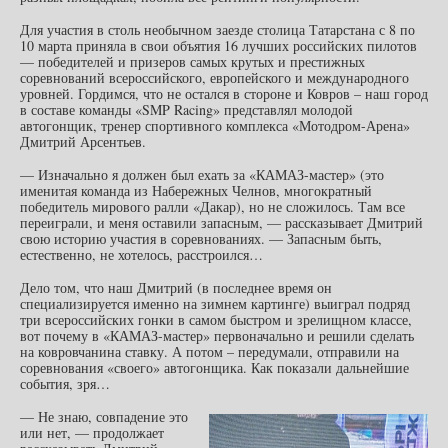
Для участия в столь необычном заезде столица Татарстана с 8 по
10 марта приняла в свои объятия 16 лучших российских пилотов
— победителей и призеров самых крутых и престижных
соревнований всероссийского, европейского и международного
уровней. Гордимся, что не остался в стороне и Ковров – наш город
в составе команды «SMP Racing» представлял молодой
автогонщик, тренер спортивного комплекса «Мотодром-Арена»
Дмитрий Арсентьев.
— Изначально я должен был ехать за «КАМАЗ-мастер» (это
именитая команда из Набережных Челнов, многократный
победитель мирового ралли «Дакар), но не сложилось. Там все
переиграли, и меня оставили запасным, — рассказывает Дмитрий
свою историю участия в соревнованиях. — Запасным быть,
естественно, не хотелось, расстроился…
Дело том, что наш Дмитрий (в последнее время он
специализируется именно на зимнем картинге) выиграл подряд
три всероссийских гонки в самом быстром и зрелищном классе,
вот почему в «КАМАЗ-мастер» первоначально и решили сделать
на ковровчанина ставку. А потом – передумали, отправили на
соревнования «своего» автогонщика. Как показали дальнейшие
события, зря…
— Не знаю, совпадение это
или нет, — продолжает