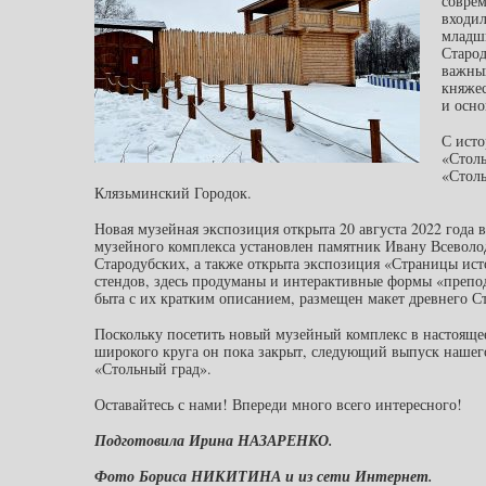
соврем
входил
младш
Старо
важный
княжес
и осно
С исто
«Столь
«Столь
Клязьминский Городок.
Новая музейная экспозиция открыта 20 августа 2022 года 
музейного комплекса установлен памятник Ивану Всевол
Стародубских, а также открыта экспозиция «Страницы ис
стендов, здесь продуманы и интерактивные формы «препод
быта с их кратким описанием, размещен макет древнего С
Поскольку посетить новый музейный комплекс в настояще
широкого круга он пока закрыт, следующий выпуск нашего
«Стольный град».
Оставайтесь с нами! Впереди много всего интересного!
Подготовила Ирина НАЗАРЕНКО.
Фото Бориса НИКИТИНА и из сети Интернет.