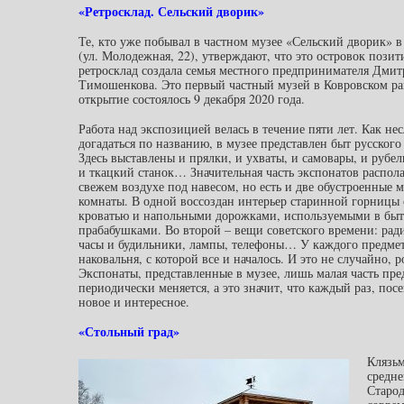
«Ретросклад. Сельский дворик»
Те, кто уже побывал в частном музее «Сельский дворик» в
(ул. Молодежная, 22), утверждают, что это островок пози
ретросклад создала семья местного предпринимателя Дмит
Тимошенкова. Это первый частный музей в Ковровском ра
открытие состоялось 9 декабря 2020 года.
Работа над экспозицией велась в течение пяти лет. Как не
догадаться по названию, в музее представлен быт русского
Здесь выставлены и прялки, и ухваты, и самовары, и рубел
и ткацкий станок… Значительная часть экспонатов распола
свежем воздухе под навесом, но есть и две обустроенные 
комнаты. В одной воссоздан интерьер старинной горницы 
кроватью и напольными дорожками, используемыми в бы
прабабушками. Во второй – вещи советского времени: рад
часы и будильники, лампы, телефоны… У каждого предмет
наковальня, с которой все и началось. И это не случайно,
Экспонаты, представленные в музее, лишь малая часть п
периодически меняется, а это значит, что каждый раз, пос
новое и интересное.
«Стольный град»
Клязьм
средне
Старод