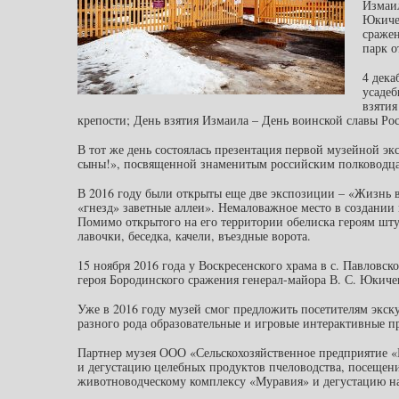
Измаил
Юкичев
сражен
парк о
4 дека
усадеб
взятия
крепости; День взятия Измаила – День воинской славы Рос
В тот же день состоялась презентация первой музейной э
сыны!», посвященной знаменитым российским полководцам
В 2016 году были открыты еще две экспозиции – «Жизнь 
«гнезд» заветные аллеи». Немаловажное место в создании 
Помимо открытого на его территории обелиска героям шт
лавочки, беседка, качели, въездные ворота.
15 ноября 2016 года у Воскресенского храма в с. Павловск
героя Бородинского сражения генерал-майора В. С. Юкичев
Уже в 2016 году музей смог предложить посетителям экск
разного рода образовательные и игровые интерактивные п
Партнер музея ООО «Сельскохозяйственное предприятие «
и дегустацию целебных продуктов пчеловодства, посещени
животноводческому комплексу «Муравия» и дегустацию на