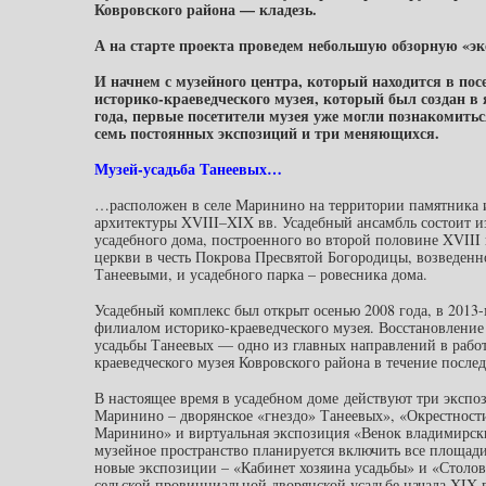
Ковровского района — кладезь.
А на старте проекта проведем небольшую обзорную 
И начнем с музейного центра, который находится в по
историко-краеведческого музея, который был создан в я
года, первые посетители музея уже могли познакомиться
семь постоянных экспозиций и три меняющихся.
Музей-усадьба Танеевых…
…расположен в селе Маринино на территории памятника 
архитектуры XVIII–XIX вв. Усадебный ансамбль состоит и
усадебного дома, построенного во второй половине XVIII 
церкви в честь Покрова Пресвятой Богородицы, возведенн
Танеевыми, и усадебного парка – ровесника дома.
Усадебный комплекс был открыт осенью 2008 года, в 2013-
филиалом историко-краеведческого музея. Восстановление
усадьбы Танеевых — одно из главных направлений в работ
краеведческого музея Ковровского района в течение послед
В настоящее время в усадебном доме действуют три экспо
Маринино – дворянское «гнездо» Танеевых», «Окрестности
Маринино» и виртуальная экспозиция «Венок владимирск
музейное пространство планируется включить все площади
новые экспозиции – «Кабинет хозяина усадьбы» и «Столов
сельской провинциальной дворянской усадьбе начала XIX 