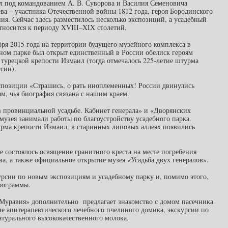
 под командованием А. В. Суворова и Василия Семеновича
а – участника Отечественной войны 1812 года, героя Бородинского
ия. Сейчас здесь разместилось несколько экспозиций, а усадебный
тносится к периоду XVIII–XIX столетий.
бря 2015 года на территории будущего музейного комплекса в
ном парке был открыт единственный в России обелиск героям
 турецкой крепости Измаил (тогда отмечалось 225-летие штурма
сии).
кспозиции «Страшись, о рать иноплеменных! России двинулись
, чья биография связана с нашим краем.
в провинциальной усадьбе. Кабинет генерала» и «Дворянских
музея занимали работы по благоустройству усадебного парка.
урма крепости Измаил, в старинных липовых аллеях появились
ое состоялось освящение гранитного креста на месте погребения
а, а также официальное открытие музея «Усадьба двух генералов».
урсии по новым экспозициям и усадебному парку и, помимо этого,
рограммы.
Муравия» дополнительно предлагает знакомство с домом пасечника
е апитерапевтического лечебного пчелиного домика, экскурсии по
турального высококачественного молока.