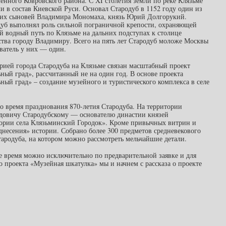
енного Ковровского района. С XI столетия земли по реке Клязьме
и в состав Киевской Руси. Основал Стародуб в 1152 году один из
их сыновей Владимира Мономаха, князь Юрий Долгорукий.
дуб выполнял роль сильной пограничной крепости, охраняющей
 водный путь по Клязьме на дальних подступах к столице
тва городу Владимиру. Всего на пять лет Стародуб моложе Москвы
ватель у них — один.
рией города Стародуба на Клязьме связан масштабный проект
ный град», рассчитанный не на один год. В основе проекта
ный град» – создание музейного и туристического комплекса в селе
во время празднования 870-летия Стародуба. На территории
одовичу Стародубскому — основателю династии князей
тории села Клязьминский Городок». Кроме привычных витрин и
несения» истории. Собрано более 300 предметов средневекового
тародуба, на котором можно рассмотреть мельчайшие детали.
е время можно исключительно по предварительной заявке и для
 проекта «Музейная шкатулка» мы и начнем с рассказа о проекте