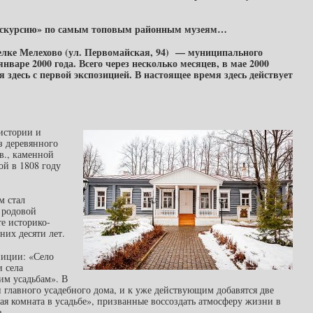
«экскурсию» по самым топовым районным музеям…
селке Мелехово (ул. Первомайская, 94) — муниципального
нваре 2000 года. Всего через несколько месяцев, в мае 2000
 здесь с первой экспозицией. В настоящее время здесь действует
истории и
з деревянного
в., каменной
ой в 1808 году
м стал
 родовой
е историко-
них десяти лет.
зиции: «Село
 села
им усадьбам». В
 главного усадебного дома, и к уже действующим добавятся две
ая комната в усадьбе», призванные воссоздать атмосферу жизни в
в.