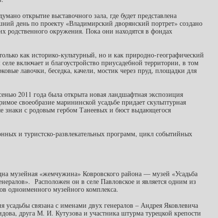
мано открытие выставочного зала, где будет представлена
яшний день по проекту «Владимирский дворянский портрет» создано
 их родственного окружения. Пока они находятся в фондах
только как историко-культурный, но и как природно-географический
 селе включает и благоустройство приусадебной территории, в том
ковые лавочки, беседка, качели, мостик через пруд, площадки для
осенью 2011 года была открыта новая ландшафтная экспозиция
римое своеобразие марининской усадьбе придает скульптурная
ые знаки с родовым гербом Танеевых и бюст выдающегося
ионных и туристско-развлекательных программ, цикл событийных
дна музейная «жемчужина» Ковровского района — музей «Усадьба
енералов». Расположен он в селе Павловское и является одним из
ов одноименного музейного комплекса.
я усадьбы связана с именами двух генералов – Андрея Яковлевича
дова, друга М. И. Кутузова и участника штурма турецкой крепости