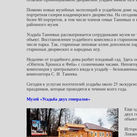
Помимо новых музейных экспозиций в усадебном доме заду
портретная галерея владимирского дворянства. На сегодн
более 80 портретов, в том числе членов семьи Танеевых и
районного музея.
Усадьба Танеевых рассматривается сотрудниками музея не 
объект. Восстановление усадебного комплекса в старинном
числе парка. Так, старинные липовые аллеи дополнили пар
старинных дворянских и народных игр.
Недалеко от усадебного дома разбит плодовый сад. Здесь 
«Обитель Хроноса и Феба» с солнечными часами. Неповто
композиция у центрального входа в усадьбу – белокаменн
композитора С. И. Танеева.
Сегодня к услугам посетителей усадьбы около 25 экскурс
праздников, которые проводятся в течение всего года.
Музей «Усадьба двух генералов»
Еще о
двух г
объект
Истори
Левани