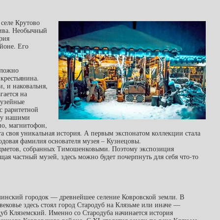
 селе Крутово
тива. Необычный
рия
йоне. Его
сложно
 крестьянина.
и, и наковальня,
гается на
музейные
с раритетной
ту нашими
ио, магнитофон,
а своя уникальная история. А первым экспонатом коллекции стала
 родовая фамилия основателя музея – Кузнецовы.
редметов, собранных Тимошенковыми. Поэтому экспозиция
ещая частный музей, здесь можно будет почерпнуть для себя что-то
инский городок — древнейшее селение Ковровской земли. В
вековье здесь стоял город Стародуб на Клязьме или иначе —
уб Кляземский. Именно со Стародуба начинается история