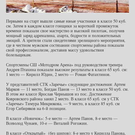
Первыми на старт вышли самые юные участники в классе 50 куб.
см. Затем в каждом классе гонщики за короткий промежуток
времени показали свое мастерство и высокий пилотаж, получив
мощный заряд адреналина, азарта, бодрости и положительных
эмоций. А зрители стали свидетелями зрелищного мероприятия,
где в честном мужском состязании спортсмены района показали
свой профессионализм, доставив массу удовольствия
болельщикам.
Спортсмены СШ «Мотодром Арена» под руководством тренера
Андрея Птахина показали высокие результаты в классе 65 куб. см:
1 место — Кирилл Юдин, 2 место — Роман Фатахтинов.
У представителей СТК «Заречье» следующие достижения: Артем
Марков — 11 место, Богдан Панов — 13 место в классе 50 куб. см.
В этом же классе Ярослав Чернышов из пос. Достижение
Ковровского района занял 2 место. В классе 65 куб. см у СТК
«Заречье» Тимура Микрюкова, — 9 место, в классе 85 куб. см
Егор Сибиряков на 6-й позиции.
В классе «Новичок»: 5-е место — Артем Панов, 8-е место —
Всеволод Чунаев, 10-е — Виталий Рогожин.
В классе «Открытый» (без шипов): 8-е место у Кирилла Панова,