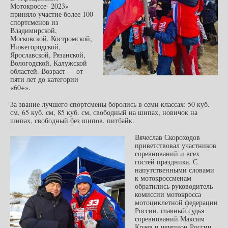
Мотокроссе- 2023»
приняло участие более 100
спортсменов из
Владимирской,
Московской, Костромской,
Нижегородской,
Ярославской, Рязанской,
Вологодской, Калужской
областей. Возраст — от
пяти лет до категории
«60+».
За звание лучшего спортсмены боролись в семи классах: 50 куб.
см, 65 куб. см, 85 куб. см, свободный на шипах, новичок на
шипах, свободный без шипов, питбайк.
Вячеслав Скороходов
приветствовал участников
соревнований и всех
гостей праздника. С
напутственными словами
к мотокроссменам
обратились руководитель
комиссии мотокросса
мотоциклетной федерации
России, главный судья
соревнований Максим
Краев и чемпион России