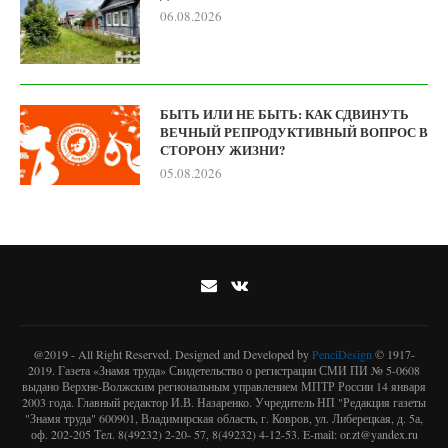
06.08.2026
БЫТЬ ИЛИ НЕ БЫТЬ: КАК СДВИНУТЬ
ВЕЧНЫЙ РЕПРОДУКТИВНЫЙ ВОПРОС В
СТОРОНУ ЖИЗНИ?
05.08.2026
@2019 - All Right Reserved. Designed and Developed by
PenciDesign
© 1917-
2019. Газета «Знамя труда» Свидетельство о регистрации СМИ ПИ № 5-0608
выдано Верхне-Волжским региональным управлением МПТР России 14 января
2003 года. Главный редактор И.В. Назаренко. Учредитель НП "Редакция газеты
"Знамя труда" 600901, Владимирская область, г. Ковров, ул. Либерецкая, д. 5а,
оф. 202-205 Тел. 8(49232) 2-20- 57, 8(49232) 4-12-53. E-mail: or.zt@yandex.ru