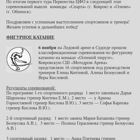
По итогам первого тура Первенства ЦФО в следующий этап
соревнований вышли команды: «Спарта» (г. Ковров) и «Олимп»
(г. Обнинск).
Поздравляем с успешным выступлением спортсменов и тренера!
Желаем успехов и дальнейших побед!
ФИГУРНОЕ КАТАНИЕ
6 ноября
на Ледовой арене в Судогде прошли
классификационные соревнования по фигурному
катанию на коньках «Осенний пируэт».
Ковровскую СШ «Мотодром Арена»
представляли 16 спортсменов под руководством
тренеров Елены Коптевой, Алены Белоусовой и
Веры Кисловой.
Результаты соревнований:
По программе 1-го спортивного разряда 1 место завоевала Дарья
Шаронова (тренер Коптева Е.М.), 2 место — у Арины
Горностаевой (тренер Кислова В.Ю.), 3 место — Софья Карпова
(тренер Кислова В.Ю.).
2-й спортивный разряд: 1 место заняла Мария Баташова (тренер
Белоусова А.В.), 3 место — Полина Герасимова (тренер Белоусова
А.В.)
3 спортивный разряд: 1 место — Анна Плетнева (тренер