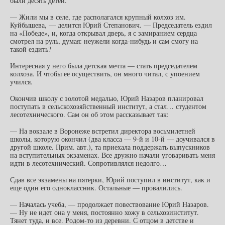
были десять детей.
— Жили мы в селе, где располагался крупный колхоз им.
Куйбышева, — делится Юрий Степанович. — Председатель ездил
на «Победе», и, когда открывал дверь, я с замиранием сердца
смотрел на руль, думая: неужели когда-нибудь и сам смогу на
такой ездить?
Интересная у него была детская мечта — стать председателем
колхоза. И чтобы ее осуществить, он много читал, с упоением
учился.
Окончив школу с золотой медалью, Юрий Назаров планировал
поступать в сельскохозяйственный институт, а стал… студентом
лесотехнического. Сам он об этом рассказывает так:
— На вокзале в Воронеже встретил директора восьмилетней
школы, которую окончил (два класса — 9-й и 10-й — доучивался в
другой школе. Прим. авт.), та приехала поддержать выпускников
на вступительных экзаменах. Все дружно начали уговаривать меня
идти в лесотехнический. Сопротивлялся недолго…
Сдав все экзамены на пятерки, Юрий поступил в институт, как и
еще один его одноклассник. Остальные — провалились.
— Началась учеба, — продолжает повествование Юрий Назаров.
— Ну не идет она у меня, постоянно хожу в сельхозинститут.
Тянет туда, и все. Родом-то из деревни. С отцом в детстве и