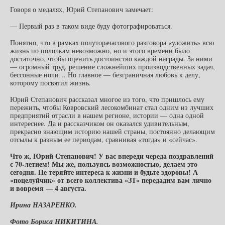
Говоря о медалях, Юрий Степанович замечает:
— Первый раз в таком виде буду фотографироваться.
Понятно, что в рамках полуторачасового разговора «уложить» всю
жизнь по полочкам невозможно, но и этого времени было
достаточно, чтобы оценить достоинство каждой награды. За ними
— огромный труд, решение сложнейших производственных задач,
бессонные ночи… Но главное — безграничная любовь к делу,
которому посвятил жизнь.
Юрий Степанович рассказал многое из того, что пришлось ему
пережить, чтобы Ковровский лесокомбинат стал одним из лучших
предприятий отрасли в нашем регионе, истории — одна одной
интереснее. Да и рассказчиком он оказался удивительным,
прекрасно знающим историю нашей страны, постоянно делающим
отсылы к разным ее периодам, сравнивая «тогда» и «сейчас».
Что ж, Юрий Степанович! У вас впереди череда поздравлений
с 70-летием! Мы же, пользуясь возможностью, делаем это
сегодня. Не теряйте интереса к жизни и будьте здоровы! А
«поцелуйчик» от всего коллектива «ЗТ» передадим вам лично
и вовремя — 4 августа.
Ирина НАЗАРЕНКО.
Фото Бориса НИКИТИНА.