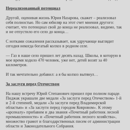
Нереализованный потенциал
Другой, оценивая жизнь Юрия Назарова, скажет – реализовал
себя полностью. Но сам юбиляр на этот счет мнения другого:
считает, что потенциал свой до конца не реализовал, видимо, так
и не отпустило его село до конца…
С нотками сожаления рассказывает, как удручающе выглядит
сегодня некогда богатый колхоз в родном селе.
— Газ в наше село пришел лет десять назад. Школы, в которую в
мое время ходило 470 человек, уже нет, детей возят за 40
километров.
И так мечтательно добавил: а я бы колхоз вытянул…
За заслуги перед Отечеством
На нашу встречу Юрий Степанович пришел при полном параде.
Пиджак украшали две медали «За заслуги перед Отечеством» 1-й
и 2-й степеней, медали «За заслуги перед Владимирской
областью» и «За заслуги перед городом Ковровом». К этому
«арсеналу» прибавим и два звания «Почетный работник лесной
промышленности» и «Почетный работник лесного хозяйства»,
множество грамот и благодарственных писем от администрации
области и Законодательного Собрания.