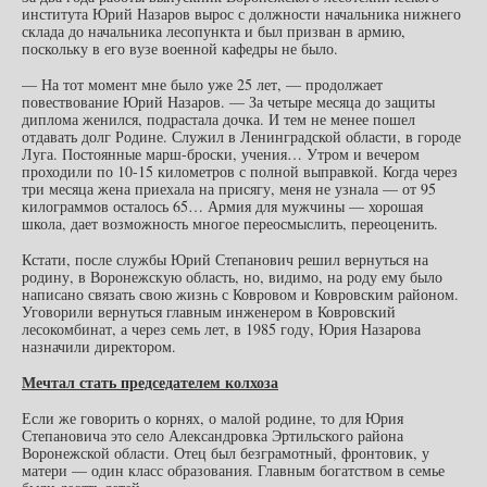
института Юрий Назаров вырос с должности начальника нижнего
склада до начальника лесопункта и был призван в армию,
поскольку в его вузе военной кафедры не было.
— На тот момент мне было уже 25 лет, — продолжает
повествование Юрий Назаров. — За четыре месяца до защиты
диплома женился, подрастала дочка. И тем не менее пошел
отдавать долг Родине. Служил в Ленинградской области, в городе
Луга. Постоянные марш-броски, учения… Утром и вечером
проходили по 10-15 километров с полной выправкой. Когда через
три месяца жена приехала на присягу, меня не узнала — от 95
килограммов осталось 65… Армия для мужчины — хорошая
школа, дает возможность многое переосмыслить, переоценить.
Кстати, после службы Юрий Степанович решил вернуться на
родину, в Воронежскую область, но, видимо, на роду ему было
написано связать свою жизнь с Ковровом и Ковровским районом.
Уговорили вернуться главным инженером в Ковровский
лесокомбинат, а через семь лет, в 1985 году, Юрия Назарова
назначили директором.
Мечтал стать председателем колхоза
Если же говорить о корнях, о малой родине, то для Юрия
Степановича это село Александровка Эртильского района
Воронежской области. Отец был безграмотный, фронтовик, у
матери — один класс образования. Главным богатством в семье