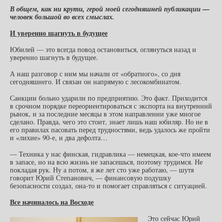
В общем, как ни крути, герой моей сегодняшней публикации —
человек большой во всех смыслах.
И уверенно шагнуть в будущее
Юбилей — это всегда повод остановиться, оглянуться назад и
уверенно шагнуть в будущее.
А наш разговор с ним мы начали от «обратного», со дня
сегодняшнего. И связан он напрямую с лесокомбинатом.
Санкции больно ударили по предприятию. Это факт. Приходится
в срочном порядке переориентироваться с экспорта на внутренний
рынок, и за последние месяцы в этом направлении уже многое
сделано. Правда, чего это стоит, знает лишь наш юбиляр. Но не в
его правилах пасовать перед трудностями, ведь удалось же пройти
и «лихие» 90-е, и два дефолта…
— Техника у нас финская, гидравлика — немецкая, кое-что имеем
в запасе, но на всю жизнь не запасешься, поэтому трудимся. Не
покладая рук. Ну а потом, я же лет сто уже работаю, — шутя
говорит Юрий Степанович, — финансовую подушку
безопасности создал, она-то и помогает справляться с ситуацией.
Все начиналось на Восходе
Это сейчас Юрий