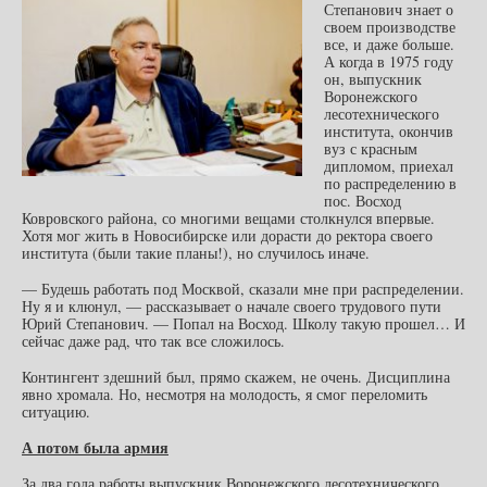
Степанович знает о
своем производстве
все, и даже больше.
А когда в 1975 году
он, выпускник
Воронежского
лесотехнического
института, окончив
вуз с красным
дипломом, приехал
по распределению в
пос. Восход
Ковровского района, со многими вещами столкнулся впервые.
Хотя мог жить в Новосибирске или дорасти до ректора своего
института (были такие планы!), но случилось иначе.
— Будешь работать под Москвой, сказали мне при распределении.
Ну я и клюнул, — рассказывает о начале своего трудового пути
Юрий Степанович. — Попал на Восход. Школу такую прошел… И
сейчас даже рад, что так все сложилось.
Контингент здешний был, прямо скажем, не очень. Дисциплина
явно хромала. Но, несмотря на молодость, я смог переломить
ситуацию.
А потом была армия
За два года работы выпускник Воронежского лесотехнического