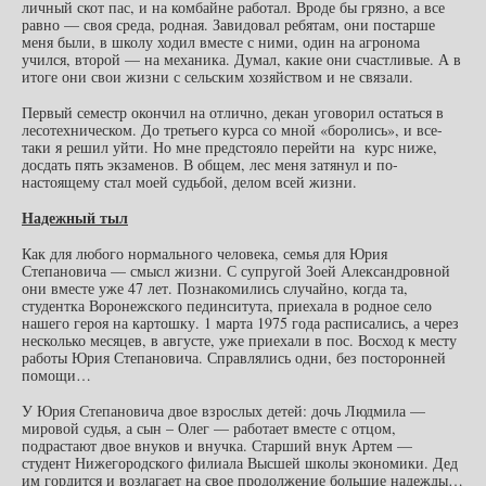
личный скот пас, и на комбайне работал. Вроде бы грязно, а все
равно — своя среда, родная. Завидовал ребятам, они постарше
меня были, в школу ходил вместе с ними, один на агронома
учился, второй — на механика. Думал, какие они счастливые. А в
итоге они свои жизни с сельским хозяйством и не связали.
Первый семестр окончил на отлично, декан уговорил остаться в
лесотехническом. До третьего курса со мной «боролись», и все-
таки я решил уйти. Но мне предстояло перейти на курс ниже,
досдать пять экзаменов. В общем, лес меня затянул и по-
настоящему стал моей судьбой, делом всей жизни.
Надежный тыл
Как для любого нормального человека, семья для Юрия
Степановича — смысл жизни. С супругой Зоей Александровной
они вместе уже 47 лет. Познакомились случайно, когда та,
студентка Воронежского пединситута, приехала в родное село
нашего героя на картошку. 1 марта 1975 года расписались, а через
несколько месяцев, в августе, уже приехали в пос. Восход к месту
работы Юрия Степановича. Справлялись одни, без посторонней
помощи…
У Юрия Степановича двое взрослых детей: дочь Людмила —
мировой судья, а сын – Олег — работает вместе с отцом,
подрастают двое внуков и внучка. Старший внук Артем —
студент Нижегородского филиала Высшей школы экономики. Дед
им гордится и возлагает на свое продолжение большие надежды…