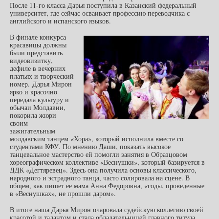
После 11-го класса Дарья поступила в Казанский федеральный
университет, где сейчас осваивает профессию переводчика с
английского и испанского языков.
В финале конкурса
красавицы должны
были представить
видеовизитку,
дефиле в вечерних
платьях и творческий
номер. Дарья Мирон
ярко и красочно
передала культуру и
обычаи Молдавии,
покорила жюри
своим
зажигательным
молдавским танцем «Хора», который исполнила вместе со
студентами КФУ. По мнению Даши, показать высокое
танцевальное мастерство ей помогли занятия в Образцовом
хореографическом коллективе «Веснушки», который базируется в
ДДК «Дегтяревец». Здесь она получила основы классического,
народного и эстрадного танца, часто солировала на сцене. В
общем, как пишет ее мама Анна Федоровна, «годы, проведенные
в «Веснушках», не прошли даром».
В итоге наша Дарья Мирон очаровала судейскую коллегию своей
красотой и талантом и стала обладательницей главного титула