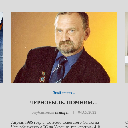
Знай наших...
ЧЕРНОБЫЛЬ. ПОМНИМ…
опубликован
manager
04.05.2022
Апрель 1986 года… Со всего Советского Союза на
О
Чернобыльскую АЭС на Украину, где «рванул» 4-й
р