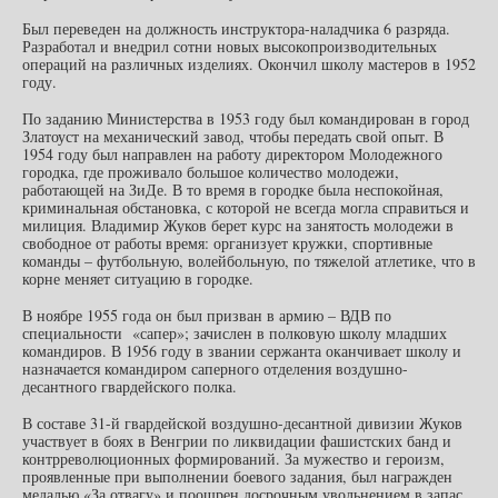
Был переведен на должность инструктора-наладчика 6 разряда.
Разработал и внедрил сотни новых высокопроизводительных
операций на различных изделиях. Окончил школу мастеров в 1952
году.
По заданию Министерства в 1953 году был командирован в город
Златоуст на механический завод, чтобы передать свой опыт. В
1954 году был направлен на работу директором Молодежного
городка, где проживало большое количество молодежи,
работающей на ЗиДе. В то время в городке была неспокойная,
криминальная обстановка, с которой не всегда могла справиться и
милиция. Владимир Жуков берет курс на занятость молодежи в
свободное от работы время: организует кружки, спортивные
команды – футбольную, волейбольную, по тяжелой атлетике, что в
корне меняет ситуацию в городке.
В ноябре 1955 года он был призван в армию – ВДВ по
специальности «сапер»; зачислен в полковую школу младших
командиров. В 1956 году в звании сержанта оканчивает школу и
назначается командиром саперного отделения воздушно-
десантного гвардейского полка.
В составе 31-й гвардейской воздушно-десантной дивизии Жуков
участвует в боях в Венгрии по ликвидации фашистских банд и
контрреволюционных формирований. За мужество и героизм,
проявленные при выполнении боевого задания, был награжден
медалью «За отвагу» и поощрен досрочным увольнением в запас.