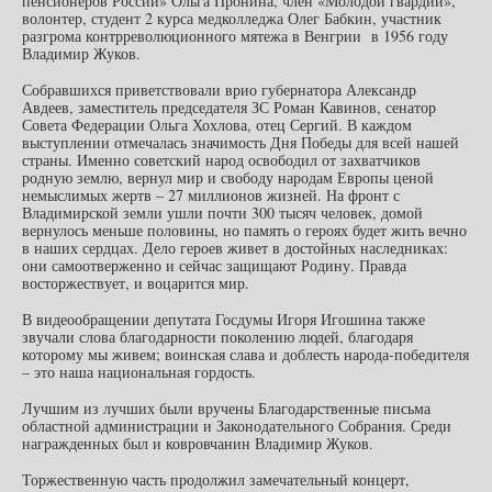
пенсионеров России» Ольга Пронина, член «Молодой гвардии»,
волонтер, студент 2 курса медколледжа Олег Бабкин, участник
разгрома контрреволюционного мятежа в Венгрии в 1956 году
Владимир Жуков.
Собравшихся приветствовали врио губернатора Александр
Авдеев, заместитель председателя ЗС Роман Кавинов, сенатор
Совета Федерации Ольга Хохлова, отец Сергий. В каждом
выступлении отмечалась значимость Дня Победы для всей нашей
страны. Именно советский народ освободил от захватчиков
родную землю, вернул мир и свободу народам Европы ценой
немыслимых жертв – 27 миллионов жизней. На фронт с
Владимирской земли ушли почти 300 тысяч человек, домой
вернулось меньше половины, но память о героях будет жить вечно
в наших сердцах. Дело героев живет в достойных наследниках:
они самоотверженно и сейчас защищают Родину. Правда
восторжествует, и воцарится мир.
В видеообращении депутата Госдумы Игоря Игошина также
звучали слова благодарности поколению людей, благодаря
которому мы живем; воинская слава и доблесть народа-победителя
– это наша национальная гордость.
Лучшим из лучших были вручены Благодарственные письма
областной администрации и Законодательного Собрания. Среди
награжденных был и ковровчанин Владимир Жуков.
Торжественную часть продолжил замечательный концерт,