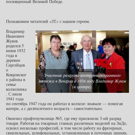
посвященный Великой Победе.
Познакомим читателей «ЗТ» с нашим героем.
Владимир
Иванович
Жуков
родился 5
июня 1932
года в
деревне
Сергейцев
о
Ковровског
Участник разгрома контрреволюционного
о района в
мятежа в Венгрии в 1956 году Владимир Жуков
семье
(в центре).
колхозника
. С июля
1941 года
по сентябрь 1947 года он работал в колхозе: вначале — помогая
матери, а с десятилетнего возраста – самостоятельно.
Окончил профтехучилище №5, где ему присвоили 3-ий разряд
токаря. Работая на токарных станках различных моделей на ЗиДе,
освоил несколько профессий, в том числе работу на фрезерных,
сверлильных, шлифовальных, установленных в поточных линиях.