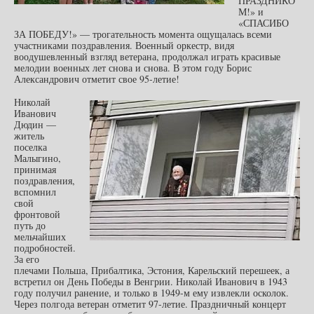
ПРАЗДНИКО
М!» и
«СПАСИБО
ЗА ПОБЕДУ!» — трогательность момента ощущалась всеми
участниками поздравления. Военный оркестр, видя
воодушевленный взгляд ветерана, продолжал играть красивые
мелодии военных лет снова и снова. В этом году Борис
Александрович отметит свое 95-летие!
Николай
Иванович
Дюдин —
житель
поселка
Малыгино,
принимая
поздравления,
вспомнил
свой
фронтовой
путь до
мельчайших
подробностей.
За его
плечами Польша, Прибалтика, Эстония, Карельский перешеек, а
встретил он День Победы в Венгрии. Николай Иванович в 1943
году получил ранение, и только в 1949-м ему извлекли осколок.
Через полгода ветеран отметит 97-летие. Праздничный концерт