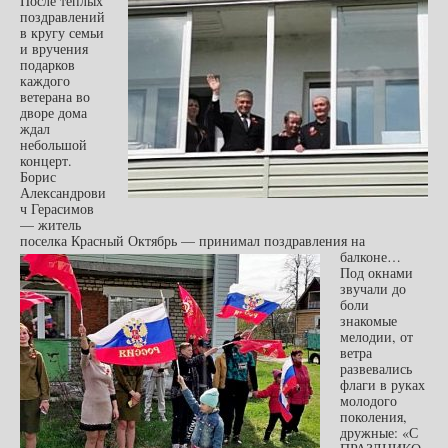
После теплых
поздравлений
в кругу семьи
и вручения
подарков
каждого
ветерана во
дворе дома
ждал
небольшой
концерт.
Борис
Александрови
ч Герасимов
— житель
поселка Красный Октябрь — принимал поздравления на
балконе…
Под окнами
звучали до
боли
знакомые
мелодии, от
ветра
развевались
флаги в руках
молодого
поколения,
дружные: «С