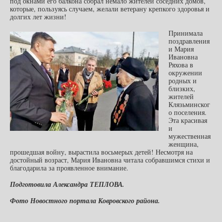
под окнами его балкона собрал немало жителей соседних домов,
которые, пользуясь случаем, желали ветерану крепкого здоровья и
долгих лет жизни!
Принимала
поздравления
и Мария
Ивановна
Ряхова в
окружении
родных и
близких,
жителей
Клязьминског
о поселения.
Эта красивая
и
мужественная
женщина,
прошедшая войну, вырастила восьмерых детей! Несмотря на
достойный возраст, Мария Ивановна читала собравшимся стихи и
благодарила за проявленное внимание.
Подготовила Александра ТЕПЛОВА.
Фото Новостного портала Ковровского района.