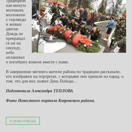
Традицион
ная минута
молчания,
возложени
е гирлянды
и живых
цветов.
Дождь не
прекращал
ся ни на
секунду,
небо
оплакивал
о погибших воинов вместе с нами.
В завершении митинга жители района по традиции рассказали,
кто изображен на портретах, с которыми они пришли на парад, о
том, что для них значит День Победы…
Подготовила Александра ТЕПЛОВА.
Фото Новостного портала Ковровского района.
В ДЕНЬ ПОБЕДЫ