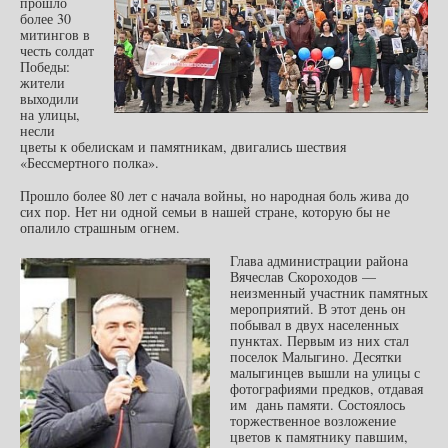
прошло
более 30
митингов в
честь солдат
Победы:
жители
выходили
на улицы,
несли
цветы к обелискам и памятникам, двигались шествия
«Бессмертного полка».
Прошло более 80 лет с начала войны, но народная боль жива до
сих пор. Нет ни одной семьи в нашей стране, которую бы не
опалило страшным огнем.
Глава администрации района
Вячеслав Скороходов —
неизменный участник памятных
мероприятий. В этот день он
побывал в двух населенных
пунктах. Первым из них стал
поселок Малыгино. Десятки
малыгинцев вышли на улицы с
фотографиями предков, отдавая
им дань памяти.
Состоялось
торжественное возложение
цветов к памятнику павшим,