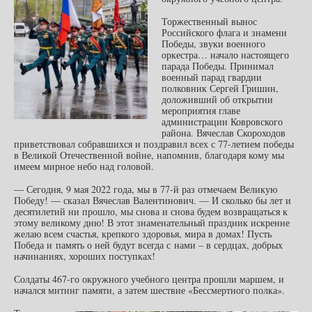
Торжественный вынос
Российского флага и знамени
Победы, звуки военного
оркестра… начало настоящего
парада Победы. Принимал
военный парад гвардии
полковник Сергей Гришин,
доложивший об открытии
мероприятия главе
администрации Ковровского
района. Вячеслав Скороходов
приветствовал собравшихся и поздравил всех с 77-летием победы
в Великой Отечественной войне, напомнив, благодаря кому мы
имеем мирное небо над головой.
— Сегодня, 9 мая 2022 года, мы в 77-й раз отмечаем Великую
Победу! — сказал Вячеслав Валентинович. — И сколько бы лет и
десятилетий ни прошло, мы снова и снова будем возвращаться к
этому великому дню! В этот знаменательный праздник искренне
желаю всем счастья, крепкого здоровья, мира в домах! Пусть
Победа и память о ней будут всегда с нами – в сердцах, добрых
начинаниях, хороших поступках!
Солдаты 467-го окружного учебного центра прошли маршем, и
начался митинг памяти, а затем шествие «Бессмертного полка».