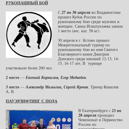
РУКОПАШНЫЙ БОЙ
27 по 30 апреля
С
во Владивостоке
прошел Кубок России по
рукопашному бою среди мужчин и
женщин. Саина Исматуллаева заняла
1 место (вес. кат. 58 кг).
30 апреля в г. Кстово прошел
Межрегиональный турнир по
рукопашному бою во имя Святого
Благоверного князя Дмитрия
Донского среди юношей 12-13, 14-
15, 16-17 лет, В турнире
участвовало более 200 чел.
2 место
—
Евгений Корнилов, Егор Медведев
.
3 место
—
Александр Малыгин, Сергей Ярмак
. Тренер Кошелев
А. В.
ПАУЭРЛИФТИНГ С ПОДА
23 по
В Екатеринбурге с
28 апреля
проходил
Чемпионат и Первенство
России по
пауэрлифтингу