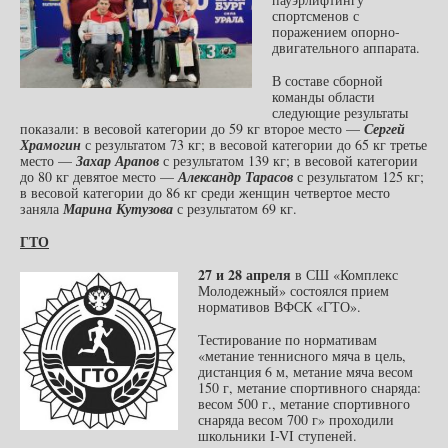
спортсменов с
поражением опорно-
двигательного аппарата.
В составе сборной
команды области
следующие результаты
показали: в весовой категории до 59 кг второе место —
Сергей
Храмогин
с результатом 73 кг; в весовой категории до 65 кг третье
место —
Захар Арапов
с результатом 139 кг; в весовой категории
до 80 кг девятое место —
Александр Тарасов
с результатом 125 кг;
в весовой категории до 86 кг среди женщин четвертое место
заняла
Марина Кутузова
с результатом 69 кг.
ГТО
27 и 28 апреля
в СШ «Комплекс
Молодежный» состоялся прием
нормативов ВФСК «ГТО».
Тестирование по нормативам
«метание теннисного мяча в цель,
дистанция 6 м, метание мяча весом
150 г, метание спортивного снаряда:
весом 500 г., метание спортивного
снаряда весом 700 г» проходили
школьники I-VI ступеней.