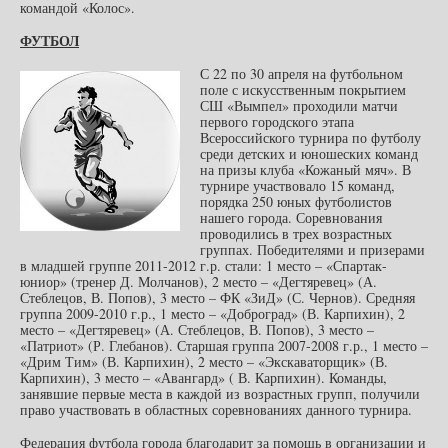
командой «Колос».
ФУТБОЛ
С 22 по 30 апреля на футбольном
поле с искусственным покрытием
СШ «Вымпел» проходили матчи
первого городского этапа
Всероссийского турнира по футболу
среди детских и юношеских команд
на призы клуба «Кожаный мяч». В
турнире участвовало 15 команд,
порядка 250 юных футболистов
нашего города. Соревнования
проводились в трех возрастных
группах. Победителями и призерами
в младшей группе 2011-2012 г.р. стали: 1 место – «Спартак-
юниор» (тренер Д. Молчанов), 2 место – «Дегтяревец» (А.
Стеблецов, В. Попов), 3 место – ФК «ЗиД» (С. Чернов). Средняя
группа 2009-2010 г.р., 1 место – «Доброград» (В. Карпихин), 2
место – «Дегтяревец» (А. Стеблецов, В. Попов), 3 место –
«Патриот» (Р. Глебанов). Старшая группа 2007-2008 г.р., 1 место –
«Дрим Тим» (В. Карпихин), 2 место – «Экскаваторщик» (В.
Карпихин), 3 место – «Авангард» ( В. Карпихин). Команды,
занявшие первые места в каждой из возрастных групп, получили
право участвовать в областных соревнованиях данного турнира.
Федерация футбола города благодарит за помощь в организации и