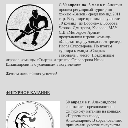
30 апреля по 3 мая
С
в г. Алексин
прошел регулярный турнир по
хоккею «Вызов» среди команд 2011
г. р. В турнире принимало участие
10 команд из Воронежа, Боброва,
Чехова, Дмитрова, Коврова. МАУ
СШ «Мотодром Арена»
представляли игроки команда
«Спарта» под руководством тренера
Игоря Староверова. По итогам
турнира команда «Спарта»
завоевала 3 место. Поздравляем
игроков команды «Спарта» и тренера Староверова Игоря
Владимировича с успешным выступлением.
Желаем дальнейших успехов!
ФИГУРНОЕ КАТАНИЕ
30 апреля
в г. Александрове
состоялись соревнования по
фигурному катанию на коньках
«Первенство города
Александров». В соревнованиях
принимали участие фигуристы