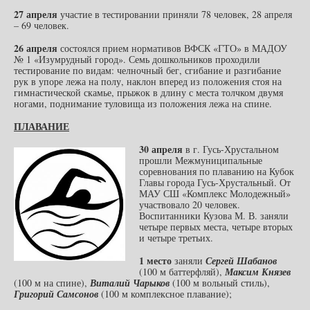
27 апреля
участие в тестировании приняли 78 человек, 28 апреля
– 69 человек.
26 апреля
состоялся прием нормативов ВФСК «ГТО» в МАДОУ
№ 1 «Изумрудный город». Семь дошкольников проходили
тестирование по видам: челночный бег, сгибание и разгибание
рук в упоре лежа на полу, наклон вперед из положения стоя на
гимнастической скамье, прыжок в длину с места толчком двумя
ногами, поднимание туловища из положения лежа на спине.
ПЛАВАНИЕ
30 апреля
в г. Гусь-Хрустальном
прошли Межмуниципальные
соревнования по плаванию на Кубок
Главы города Гусь-Хрустальный. От
МАУ СШ «Комплекс Молодежный»
участвовало 20 человек.
Воспитанники Кузова М. В. заняли
четыре первых места, четыре вторых
и четыре третьих.
1 место
заняли
Сергей Шабанов
(100 м баттерфляй),
Максим Князев
(100 м на спине),
Виталий Чарыков
(100 м вольный стиль),
Григорий Самсонов
(100 м комплексное плавание);