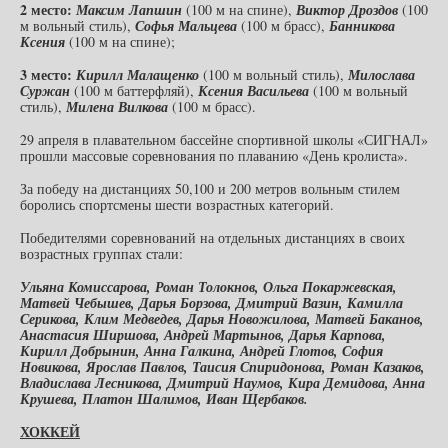
2 место:
Максим Лапшин
(100 м на спине),
Виктор Дроздов
(100
м вольный стиль),
Софья Мальцева
(100 м брасс),
Банникова
Ксения
(100 м на спине);
3 место:
Кирилл Малащенко
(100 м вольный стиль),
Милослава
Суржан
(100 м баттерфляй),
Ксения Васильева
(100 м вольный
стиль),
Милена Вилкова
(100 м брасс).
29 апреля в плавательном бассейне спортивной школы «СИГНАЛ»
прошли массовые соревнования по плаванию «День кролиста».
За победу на дистанциях 50,100 и 200 метров вольным стилем
боролись спортсмены шести возрастных категорий.
Победителями соревнований на отдельных дистанциях в своих
возрастных группах стали:
Ульяна Комиссарова, Роман Толокнов, Ольга Покаржевская,
Матвей Чебышев, Дарья Борзова, Дмитрий Вазин, Камилла
Серикова, Клим Медведев, Дарья Новожилова, Матвей Баканов,
Анастасия Ширшова, Андрей Мартынов, Дарья Карпова,
Кирилл Добрынин, Анна Галкина, Андрей Глотов, София
Новикова, Ярослав Павлов, Таисия Спиридонова, Роман Казаков,
Владислава Лесникова, Дмитрий Наумов, Кира Демидова, Анна
Крушева, Платон Шалимов, Иван Щербаков.
ХОККЕЙ