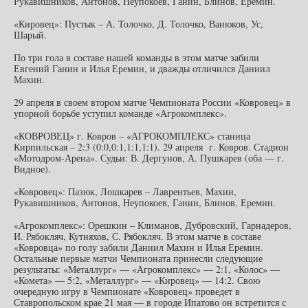
Рукавишников, Антонов, Неупокоев, Ганин, Блинов, Еремин.
«Кировец»: Пустык – А. Толочко, Д. Толочко, Ванюков, Ус,
Шарый.
По три гола в составе нашей команды в этом матче забили
Евгений Ганин и Илья Еремин, и дважды отличился Даниил
Махин.
29 апреля в своем втором матче Чемпионата России «Ковровец» в
упорной борьбе уступил команде «Агрокомплекс».
«КОВРОВЕЦ» г. Ковров – «АГРОКОМПЛЕКС» станица
Кирпильская – 2:3 (0:0,0:1,1:1,1:1). 29 апреля г. Ковров. Стадион
«Мотодром-Арена». Судьи: В. Дергунов, А. Пушкарев (оба — г.
Видное).
«Ковровец»: Пазюк, Лошкарев – Лаврентьев, Махин,
Рукавишников, Антонов, Неупокоев, Ганин, Блинов, Еремин.
«Агрокомплекс»: Орешкин – Климанов, Дубровский, Гарнадеров,
И. Рябокляч, Кутняхов, С. Рябокляч. В этом матче в составе
«Ковровца» по голу забили Даниил Махин и Илья Еремин.
Остальные первые матчи Чемпионата принесли следующие
результаты: «Металлург» — «Агрокомплекс» — 2:1, «Колос» —
«Комета» — 5:2, «Металлург» — «Кировец» — 14:2. Свою
очередную игру в Чемпионате «Ковровец» проведет в
Ставропольском крае 21 мая — в городе Ипатово он встретится с