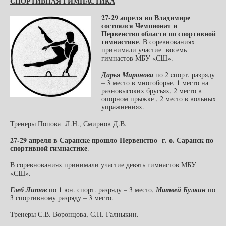
СПОРТИВНАЯ ГИМНАСТИКА
27-29 апреля во Владимире
состоялся Чемпионат и
Первенство области по спортивной
гимнастике
. В соревнованиях
принимали участие восемь
гимнастов МБУ «СШ».
Дарья Миронова
по 2 cпорт. разряду
– 3 место в многоборье, 1 место на
разновысоких брусьях, 2 место в
опорном прыжке , 2 место в вольных
упражнениях.
Тренеры Попова Л.Н., Смирнов Д.В.
27-29 апреля в Саранске прошло Первенство г. о. Саранск по
спортивной гимнастике
.
В соревнованиях принимали участие девять гимнастов МБУ
«СШ».
Глеб Литов
по 1 юн. спорт. разряду – 3 место,
Матвей Булкин
по
3 спортивному разряду – 3 место.
Тренеры С.В. Воронцова, С.П. Галныкин.