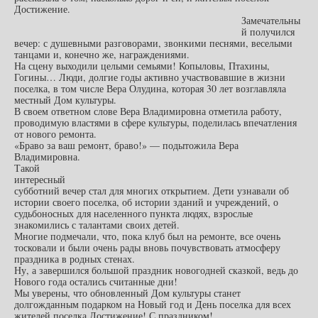
Достижение.
Замечательны
й получился
вечер: с душевными разговорами, звонкими песнями, веселыми
танцами и, конечно же, награждениями.
На сцену выходили целыми семьями! Копыловы, Птахины,
Гогины… Люди, долгие годы активно участвовавшие в жизни
поселка, в том числе Вера Олудина, которая 30 лет возглавляла
местный Дом культуры.
В своем ответном слове Вера Владимировна отметила работу,
проводимую властями в сфере культуры, поделилась впечатления
от нового ремонта.
«Браво за ваш ремонт, браво!» — подытожила Вера
Владимировна.
Такой
интересный
субботний вечер стал для многих открытием. Дети узнавали об
истории своего поселка, об истории зданий и учреждений, о
судьбоносных для населенного пункта людях, взрослые
знакомились с талантами своих детей.
Многие подмечали, что, пока клуб был на ремонте, все очень
тосковали и были очень рады вновь почувствовать атмосферу
праздника в родных стенах.
Ну, а завершился большой праздник новогодней сказкой, ведь до
Нового года остались считанные дни!
Мы уверены, что обновленный Дом культуры станет
долгожданным подарком на Новый год и День поселка для всех
жителей поселка Достижение! С праздником!