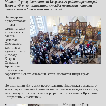
Михаил Чернов, благочинный Ковровского района протоиерей
Игорь Любченко, священники службы протокола, клирики
Знаменского и Успенского монастырей.
На литургии
присутствовал
и глава
администраци
и Ковровского
района
Вячеслав
Скороходов,
зам. главы
администраци
и города
Коврова
Светлана
Арлашина,
председатель
городского Совета Анатолий Зотов, настоятельницы храма,
прихожане…
По окончании Литургии настоятельница Знаменского женского
монастыря игумения Афанасия поблагодарила владыку за визит,
за молитву и преподнесла в дар архипастырям иконы Пресвятой
Богородицы «Знамение».
Митрополит Тихон