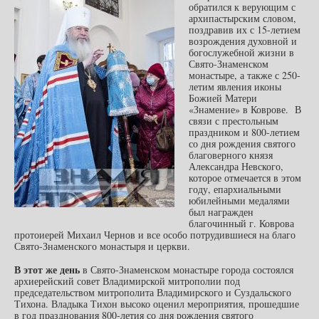
обратился к верующим с
архипастырским словом,
поздравив их с 15-летием
возрождения духовной и
богослужебной жизни в
Свято-Знаменском
монастыре, а также с 250-
летим явления иконы
Божией Матери
«Знамение» в Коврове. В
связи с престольным
праздником и 800-летием
со дня рождения святого
благоверного князя
Александра Невского,
которое отмечается в этом
году, епархиальными
юбилейными медалями
был награжден
благочинный г. Коврова
протоиерей Михаил Чернов и все особо потрудившиеся на благо
Свято-Знаменского монастыря и церкви.
В этот же день
в Свято-Знаменском монастыре города состоялся
архиерейский совет Владимирской митрополии под
председательством митрополита Владимирского и Суздальского
Тихона. Владыка Тихон высоко оценил мероприятия, прошедшие
в год празднования 800-летия со дня рождения святого