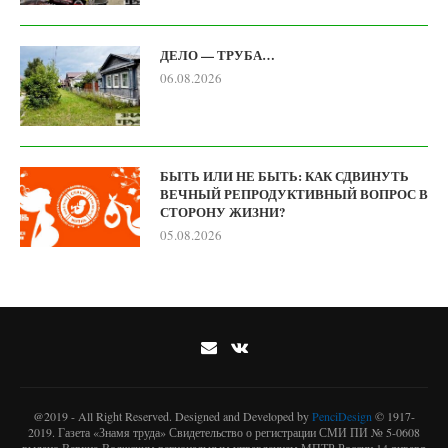
ДЕЛО — ТРУБА…
06.08.2026
БЫТЬ ИЛИ НЕ БЫТЬ: КАК СДВИНУТЬ
ВЕЧНЫЙ РЕПРОДУКТИВНЫЙ ВОПРОС В
СТОРОНУ ЖИЗНИ?
05.08.2026
@2019 - All Right Reserved. Designed and Developed by
PenciDesign
© 1917-
2019. Газета «Знамя труда» Свидетельство о регистрации СМИ ПИ № 5-0608
выдано Верхне-Волжским региональным управлением МПТР России 14 января